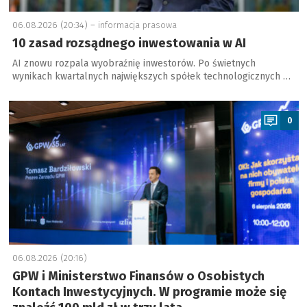
06.08.2026 (20:34) –
informacja prasowa
10 zasad rozsądnego inwestowania w AI
AI znowu rozpala wyobraźnię inwestorów. Po świetnych
wynikach kwartalnych największych spółek technologicznych …
a
0
06.08.2026 (20:16)
GPW i Ministerstwo Finansów o Osobistych
Kontach Inwestycyjnych. W programie może się