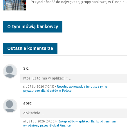
Przynależność do największej grupy bankowej w Europie…
O tym mówią bankowcy
Ostatnie komentarze
SK
:
Ktoś już to ma w aplikacji ?
…
śr., 29 lip 2026 (10:13)
•
Revolut wprowadza fundusze rynku
prywatnego dla klientów w Polsce
gość
:
dokładnie
…
wt., 21 lip 2026 (07:30)
•
Zakup eSIM w aplikacji Banku Millennium
wyróżniony przez Global Finance