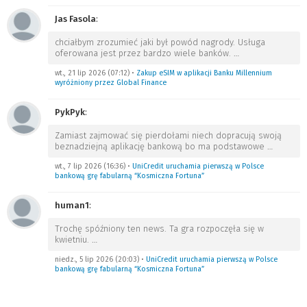
Jas Fasola
:
chciałbym zrozumieć jaki był powód nagrody. Usługa
oferowana jest przez bardzo wiele banków.
…
wt., 21 lip 2026 (07:12)
•
Zakup eSIM w aplikacji Banku Millennium
wyróżniony przez Global Finance
PykPyk
:
Zamiast zajmować się pierdołami niech dopracują swoją
beznadziejną aplikację bankową bo ma podstawowe
…
wt., 7 lip 2026 (16:36)
•
UniCredit uruchamia pierwszą w Polsce
bankową grę fabularną “Kosmiczna Fortuna”
human1
:
Trochę spóźniony ten news. Ta gra rozpoczęła się w
kwietniu.
…
niedz., 5 lip 2026 (20:03)
•
UniCredit uruchamia pierwszą w Polsce
bankową grę fabularną “Kosmiczna Fortuna”