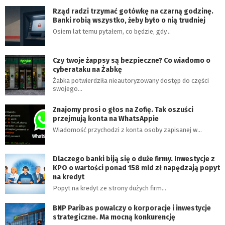
Rząd radzi trzymać gotówkę na czarną godzinę.
Banki robią wszystko, żeby było o nią trudniej
Osiem lat temu pytałem, co będzie, gdy…
Czy twoje żappsy są bezpieczne? Co wiadomo o
cyberataku na Żabkę
Żabka potwierdziła nieautoryzowany dostęp do części
swojego…
Znajomy prosi o głos na Zofię. Tak oszuści
przejmują konta na WhatsAppie
Wiadomość przychodzi z konta osoby zapisanej w…
Dlaczego banki biją się o duże firmy. Inwestycje z
KPO o wartości ponad 158 mld zł napędzają popyt
na kredyt
Popyt na kredyt ze strony dużych firm…
BNP Paribas powalczy o korporacje i inwestycje
strategiczne. Ma mocną konkurencję