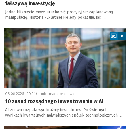
fałszywą inwestycję
Jedno kliknięcie może uruchomić precyzyjnie zaplanowaną
manipulację. Historia 72-letniej Heleny pokazuje, jak …
a
0
06.08.2026 (20:34) –
informacja prasowa
10 zasad rozsądnego inwestowania w AI
AI znowu rozpala wyobraźnię inwestorów. Po świetnych
wynikach kwartalnych największych spółek technologicznych …
a