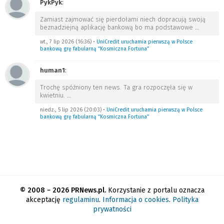
PykPyk
:
Zamiast zajmować się pierdołami niech dopracują swoją
beznadziejną aplikację bankową bo ma podstawowe
…
wt., 7 lip 2026 (16:36)
•
UniCredit uruchamia pierwszą w Polsce
bankową grę fabularną “Kosmiczna Fortuna”
human1
:
Trochę spóźniony ten news. Ta gra rozpoczęła się w
kwietniu.
…
niedz., 5 lip 2026 (20:03)
•
UniCredit uruchamia pierwszą w Polsce
bankową grę fabularną “Kosmiczna Fortuna”
© 2008 − 2026 PRNews.pl.
Korzystanie z portalu oznacza
akceptację
regulaminu
.
Informacja o cookies
.
Polityka
prywatności