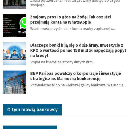
Żabka potwierdziła nieautoryzowany dostęp do części
swojego…
Znajomy prosi o głos na Zofię. Tak oszuści
przejmują konta na WhatsAppie
Wiadomość przychodzi z konta osoby zapisanej w…
Dlaczego banki biją się o duże firmy. Inwestycje z
KPO o wartości ponad 158 mld zł napędzają popyt
na kredyt
Popyt na kredyt ze strony dużych firm…
BNP Paribas powalczy o korporacje i inwestycje
strategiczne. Ma mocną konkurencję
Przynależność do największej grupy bankowej w Europie…
O tym mówią bankowcy