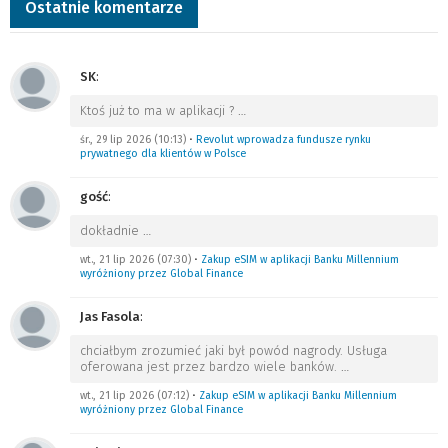
Ostatnie komentarze
SK
:
Ktoś już to ma w aplikacji ?
…
śr., 29 lip 2026 (10:13)
•
Revolut wprowadza fundusze rynku
prywatnego dla klientów w Polsce
gość
:
dokładnie
…
wt., 21 lip 2026 (07:30)
•
Zakup eSIM w aplikacji Banku Millennium
wyróżniony przez Global Finance
Jas Fasola
:
chciałbym zrozumieć jaki był powód nagrody. Usługa
oferowana jest przez bardzo wiele banków.
…
wt., 21 lip 2026 (07:12)
•
Zakup eSIM w aplikacji Banku Millennium
wyróżniony przez Global Finance