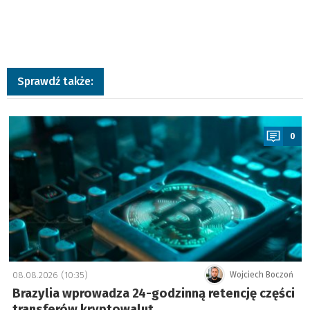
Sprawdź także:
a
0
08.08.2026 (10:35)
Wojciech Boczoń
Brazylia wprowadza 24-godzinną retencję części
transferów kryptowalut