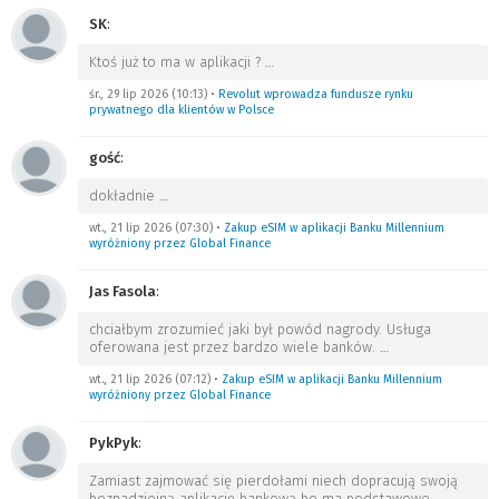
SK
:
Ktoś już to ma w aplikacji ?
…
śr., 29 lip 2026 (10:13)
•
Revolut wprowadza fundusze rynku
prywatnego dla klientów w Polsce
gość
:
dokładnie
…
wt., 21 lip 2026 (07:30)
•
Zakup eSIM w aplikacji Banku Millennium
wyróżniony przez Global Finance
Jas Fasola
:
chciałbym zrozumieć jaki był powód nagrody. Usługa
oferowana jest przez bardzo wiele banków.
…
wt., 21 lip 2026 (07:12)
•
Zakup eSIM w aplikacji Banku Millennium
wyróżniony przez Global Finance
PykPyk
:
Zamiast zajmować się pierdołami niech dopracują swoją
beznadziejną aplikację bankową bo ma podstawowe
…