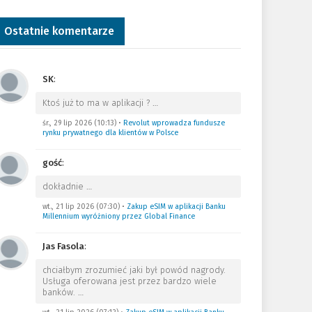
Ostatnie komentarze
SK
:
Ktoś już to ma w aplikacji ?
…
śr., 29 lip 2026 (10:13)
•
Revolut wprowadza fundusze
rynku prywatnego dla klientów w Polsce
gość
:
dokładnie
…
wt., 21 lip 2026 (07:30)
•
Zakup eSIM w aplikacji Banku
Millennium wyróżniony przez Global Finance
Jas Fasola
:
chciałbym zrozumieć jaki był powód nagrody.
Usługa oferowana jest przez bardzo wiele
banków.
…