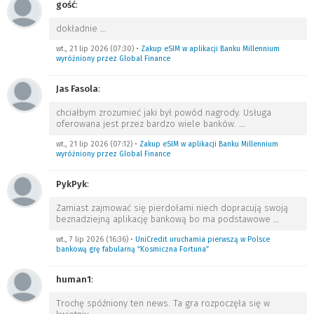
gość
:
dokładnie
…
wt., 21 lip 2026 (07:30)
•
Zakup eSIM w aplikacji Banku Millennium
wyróżniony przez Global Finance
Jas Fasola
:
chciałbym zrozumieć jaki był powód nagrody. Usługa
oferowana jest przez bardzo wiele banków.
…
wt., 21 lip 2026 (07:12)
•
Zakup eSIM w aplikacji Banku Millennium
wyróżniony przez Global Finance
PykPyk
:
Zamiast zajmować się pierdołami niech dopracują swoją
beznadziejną aplikację bankową bo ma podstawowe
…
wt., 7 lip 2026 (16:36)
•
UniCredit uruchamia pierwszą w Polsce
bankową grę fabularną “Kosmiczna Fortuna”
human1
:
Trochę spóźniony ten news. Ta gra rozpoczęła się w