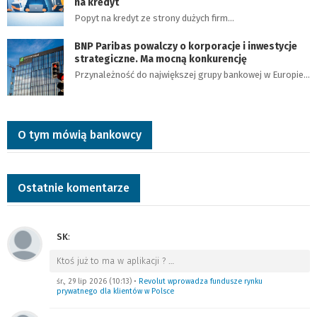
na kredyt
Popyt na kredyt ze strony dużych firm…
BNP Paribas powalczy o korporacje i inwestycje
strategiczne. Ma mocną konkurencję
Przynależność do największej grupy bankowej w Europie…
O tym mówią bankowcy
Ostatnie komentarze
SK
:
Ktoś już to ma w aplikacji ?
…
śr., 29 lip 2026 (10:13)
•
Revolut wprowadza fundusze rynku
prywatnego dla klientów w Polsce