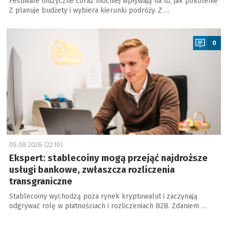
Festiwale muzyczne coraz mocniej wpływają na to, jak pokolenie
Z planuje budżety i wybiera kierunki podróży. Z …
a
0
05.08.2026 (22:10)
Ekspert: stablecoiny mogą przejąć najdroższe
usługi bankowe, zwłaszcza rozliczenia
transgraniczne
Stablecoiny wychodzą poza rynek kryptowalut i zaczynają
odgrywać rolę w płatnościach i rozliczeniach B2B. Zdaniem …