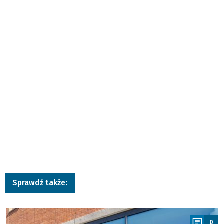
Sprawdź także:
a
0