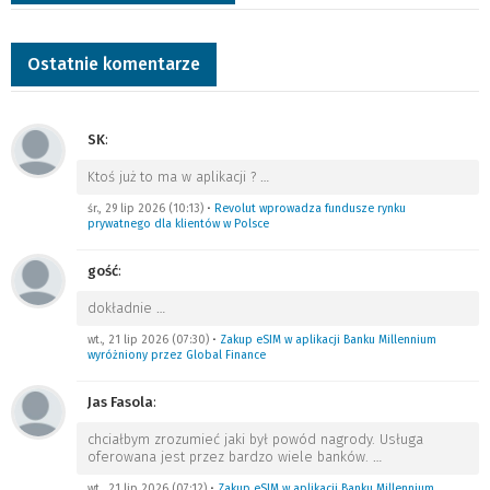
Ostatnie komentarze
SK
:
Ktoś już to ma w aplikacji ?
…
śr., 29 lip 2026 (10:13)
•
Revolut wprowadza fundusze rynku
prywatnego dla klientów w Polsce
gość
:
dokładnie
…
wt., 21 lip 2026 (07:30)
•
Zakup eSIM w aplikacji Banku Millennium
wyróżniony przez Global Finance
Jas Fasola
:
chciałbym zrozumieć jaki był powód nagrody. Usługa
oferowana jest przez bardzo wiele banków.
…
wt., 21 lip 2026 (07:12)
•
Zakup eSIM w aplikacji Banku Millennium