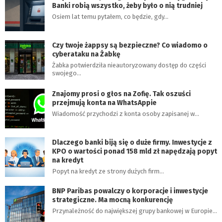
Banki robią wszystko, żeby było o nią trudniej
Osiem lat temu pytałem, co będzie, gdy…
Czy twoje żappsy są bezpieczne? Co wiadomo o
cyberataku na Żabkę
Żabka potwierdziła nieautoryzowany dostęp do części
swojego…
Znajomy prosi o głos na Zofię. Tak oszuści
przejmują konta na WhatsAppie
Wiadomość przychodzi z konta osoby zapisanej w…
Dlaczego banki biją się o duże firmy. Inwestycje z
KPO o wartości ponad 158 mld zł napędzają popyt
na kredyt
Popyt na kredyt ze strony dużych firm…
BNP Paribas powalczy o korporacje i inwestycje
strategiczne. Ma mocną konkurencję
Przynależność do największej grupy bankowej w Europie…