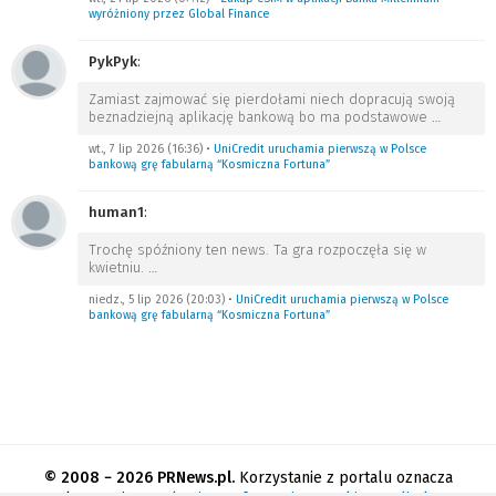
wyróżniony przez Global Finance
PykPyk
:
Zamiast zajmować się pierdołami niech dopracują swoją
beznadziejną aplikację bankową bo ma podstawowe
…
wt., 7 lip 2026 (16:36)
•
UniCredit uruchamia pierwszą w Polsce
bankową grę fabularną “Kosmiczna Fortuna”
human1
:
Trochę spóźniony ten news. Ta gra rozpoczęła się w
kwietniu.
…
niedz., 5 lip 2026 (20:03)
•
UniCredit uruchamia pierwszą w Polsce
bankową grę fabularną “Kosmiczna Fortuna”
© 2008 − 2026 PRNews.pl.
Korzystanie z portalu oznacza