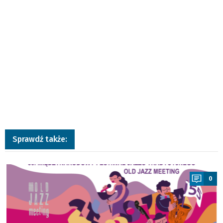
Sprawdź także:
a
0