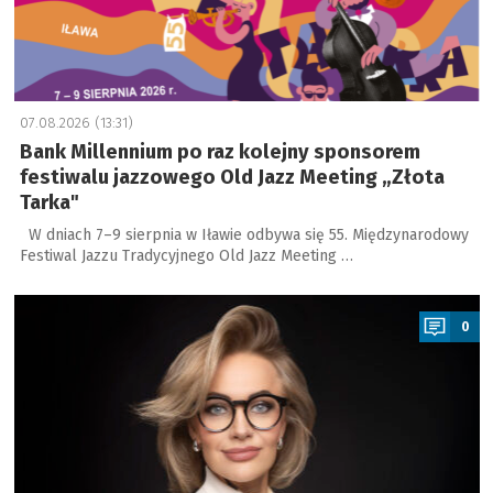
07.08.2026 (13:31)
Bank Millennium po raz kolejny sponsorem
festiwalu jazzowego Old Jazz Meeting „Złota
Tarka"
W dniach 7–9 sierpnia w Iławie odbywa się 55. Międzynarodowy
Festiwal Jazzu Tradycyjnego Old Jazz Meeting …
a
0