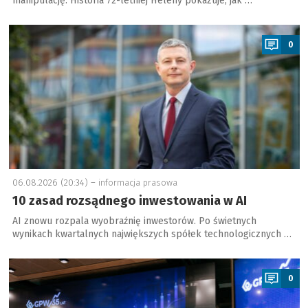
manipulację. Historia 72-letniej Heleny pokazuje, jak …
a
0
06.08.2026 (20:34) –
informacja prasowa
10 zasad rozsądnego inwestowania w AI
AI znowu rozpala wyobraźnię inwestorów. Po świetnych
wynikach kwartalnych największych spółek technologicznych …
a
0