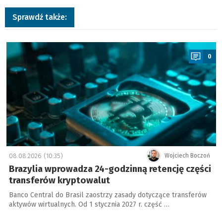
Sprawdź także:
a
0
08.08.2026 (10:35)
Wojciech Boczoń
Brazylia wprowadza 24-godzinną retencję części
transferów kryptowalut
Banco Central do Brasil zaostrzy zasady dotyczące transferów
aktywów wirtualnych. Od 1 stycznia 2027 r. część …
a