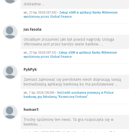
dokładnie
…
wt., 21 lip 2026 (07:30)
•
Zakup eSIM w aplikacji Banku Millennium
wyróżniony przez Global Finance
Jas Fasola
:
chciałbym zrozumieć jaki był powód nagrody. Usługa
oferowana jest przez bardzo wiele banków.
…
wt., 21 lip 2026 (07:12)
•
Zakup eSIM w aplikacji Banku Millennium
wyróżniony przez Global Finance
PykPyk
:
Zamiast zajmować się pierdołami niech dopracują swoją
beznadziejną aplikację bankową bo ma podstawowe
…
wt., 7 lip 2026 (16:36)
•
UniCredit uruchamia pierwszą w Polsce
bankową grę fabularną “Kosmiczna Fortuna”
human1
:
Trochę spóźniony ten news. Ta gra rozpoczęła się w
kwietniu.
…