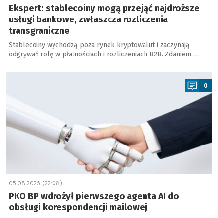
Ekspert: stablecoiny mogą przejąć najdroższe
usługi bankowe, zwłaszcza rozliczenia
transgraniczne
Stablecoiny wychodzą poza rynek kryptowalut i zaczynają
odgrywać rolę w płatnościach i rozliczeniach B2B. Zdaniem …
a
0
05.08.2026 (22:08)
PKO BP wdrożył pierwszego agenta AI do
obsługi korespondencji mailowej