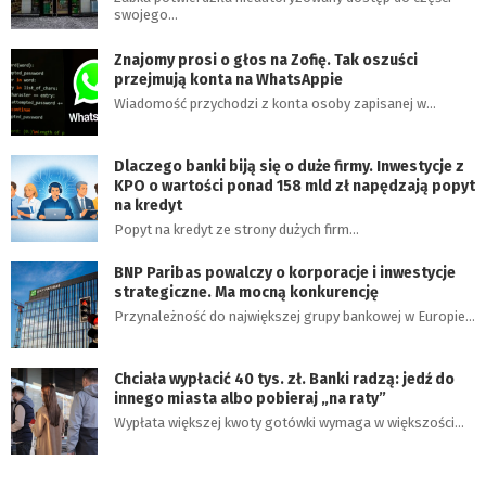
swojego…
Znajomy prosi o głos na Zofię. Tak oszuści
przejmują konta na WhatsAppie
Wiadomość przychodzi z konta osoby zapisanej w…
Dlaczego banki biją się o duże firmy. Inwestycje z
KPO o wartości ponad 158 mld zł napędzają popyt
na kredyt
Popyt na kredyt ze strony dużych firm…
BNP Paribas powalczy o korporacje i inwestycje
strategiczne. Ma mocną konkurencję
Przynależność do największej grupy bankowej w Europie…
Chciała wypłacić 40 tys. zł. Banki radzą: jedź do
innego miasta albo pobieraj „na raty”
Wypłata większej kwoty gotówki wymaga w większości…