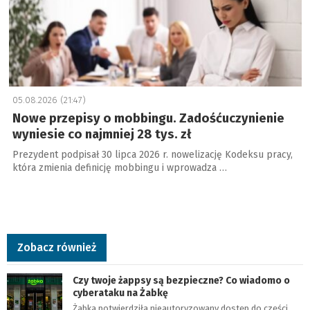
05.08.2026 (21:47)
Nowe przepisy o mobbingu. Zadośćuczynienie
wyniesie co najmniej 28 tys. zł
Prezydent podpisał 30 lipca 2026 r. nowelizację Kodeksu pracy,
która zmienia definicję mobbingu i wprowadza …
Zobacz również
Czy twoje żappsy są bezpieczne? Co wiadomo o
cyberataku na Żabkę
Żabka potwierdziła nieautoryzowany dostęp do części