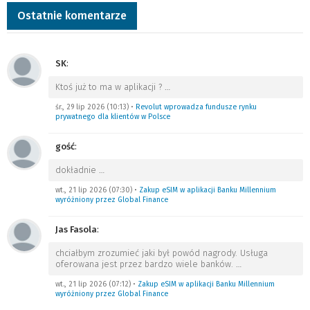
Ostatnie komentarze
SK
:
Ktoś już to ma w aplikacji ?
…
śr., 29 lip 2026 (10:13)
•
Revolut wprowadza fundusze rynku
prywatnego dla klientów w Polsce
gość
:
dokładnie
…
wt., 21 lip 2026 (07:30)
•
Zakup eSIM w aplikacji Banku Millennium
wyróżniony przez Global Finance
Jas Fasola
:
chciałbym zrozumieć jaki był powód nagrody. Usługa
oferowana jest przez bardzo wiele banków.
…
wt., 21 lip 2026 (07:12)
•
Zakup eSIM w aplikacji Banku Millennium
wyróżniony przez Global Finance