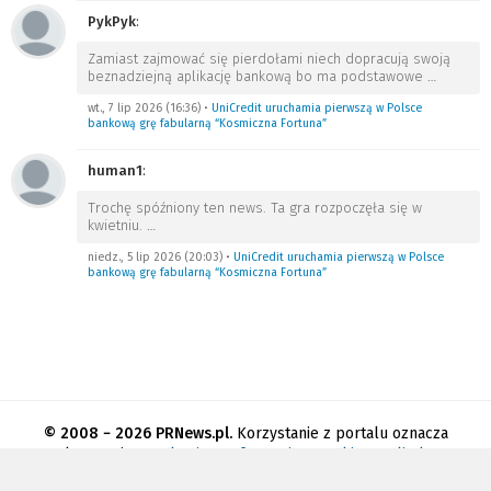
PykPyk
:
Zamiast zajmować się pierdołami niech dopracują swoją
beznadziejną aplikację bankową bo ma podstawowe
…
wt., 7 lip 2026 (16:36)
•
UniCredit uruchamia pierwszą w Polsce
bankową grę fabularną “Kosmiczna Fortuna”
human1
:
Trochę spóźniony ten news. Ta gra rozpoczęła się w
kwietniu.
…
niedz., 5 lip 2026 (20:03)
•
UniCredit uruchamia pierwszą w Polsce
bankową grę fabularną “Kosmiczna Fortuna”
© 2008 − 2026 PRNews.pl.
Korzystanie z portalu oznacza
akceptację
regulaminu
.
Informacja o cookies
.
Polityka
prywatności