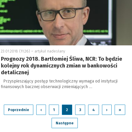
23.01.2018 (11:26) –
artykuł nadesłany
Prognozy 2018. Bartłomiej Śliwa, NCR: To będzie
kolejny rok dynamicznych zmian w bankowości
detalicznej
Przyspieszający postęp technologiczny wymaga od instytucji
finansowych bacznej obserwacji zmieniających …
Poprzednie
‹
1
2
3
4
›
»
Następne