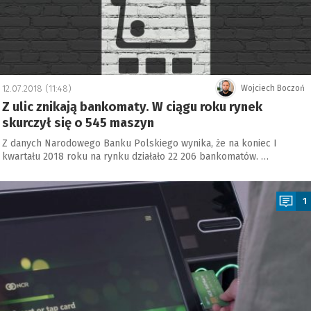
12.07.2018 (11:48)
Wojciech Boczoń
Z ulic znikają bankomaty. W ciągu roku rynek
skurczył się o 545 maszyn
Z danych Narodowego Banku Polskiego wynika, że na koniec I
kwartału 2018 roku na rynku działało 22 206 bankomatów. …
a
1