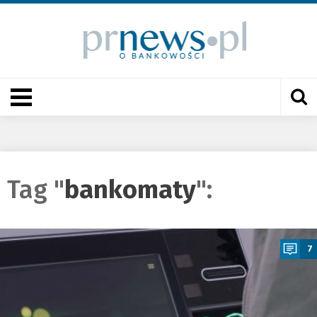
Tag "
bankomaty
":
a
7