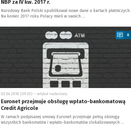
NBP za IV kw. 2017 r.
Narodowy Bank Polski opublikował nowe dane o kartach płatniczych.
Na koniec 2017 roku Polacy mieli w swoich …
a
0
03.04.2018 (09:30) –
artykuł nadesłany
Euronet przejmuje obsługę wpłato-bankomatową
Credit Agricole
W ramach podpisanej umowy Euronet przejmuje pełną obsługę
wszystkich bankomatów i wpłato-bankomatów zlokalizowanych …