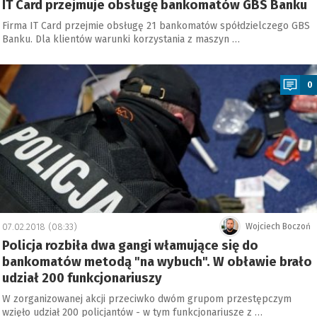
IT Card przejmuje obsługę bankomatów GBS Banku
Firma IT Card przejmie obsługę 21 bankomatów spółdzielczego GBS
Banku. Dla klientów warunki korzystania z maszyn …
a
0
07.02.2018 (08:33)
Wojciech Boczoń
Policja rozbiła dwa gangi włamujące się do
bankomatów metodą "na wybuch". W obławie brało
udział 200 funkcjonariuszy
W zorganizowanej akcji przeciwko dwóm grupom przestępczym
wzięło udział 200 policjantów - w tym funkcjonariusze z …