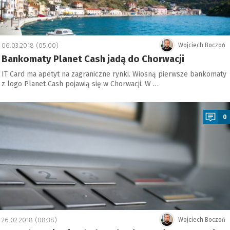
06.03.2018 (05:00)
Wojciech Boczoń
Bankomaty Planet Cash jadą do Chorwacji
IT Card ma apetyt na zagraniczne rynki. Wiosną pierwsze bankomaty
z logo Planet Cash pojawią się w Chorwacji. W …
a
0
26.02.2018 (08:38)
Wojciech Boczoń