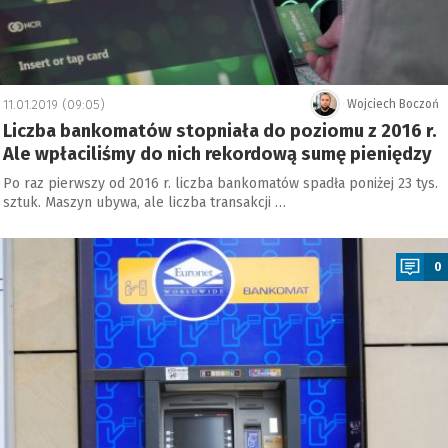
11.01.2019 (09:05)
Wojciech Boczoń
Liczba bankomatów stopniała do poziomu z 2016 r.
Ale wpłaciliśmy do nich rekordową sumę pieniędzy
Po raz pierwszy od 2016 r. liczba bankomatów spadła poniżej 23 tys.
sztuk. Maszyn ubywa, ale liczba transakcji …
a
0