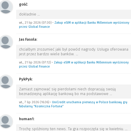
gość
:
dokładnie
…
wt., 21 lip 2026 (07:30)
•
Zakup eSIM w aplikacji Banku Millennium wyróżniony
przez Global Finance
Jas Fasola
:
chciałbym zrozumieć jaki był powód nagrody. Usługa oferowana
jest przez bardzo wiele banków.
…
wt., 21 lip 2026 (07:12)
•
Zakup eSIM w aplikacji Banku Millennium wyróżniony
przez Global Finance
PykPyk
:
Zamiast zajmować się pierdołami niech dopracują swoją
beznadziejną aplikację bankową bo ma podstawowe
…
wt., 7 lip 2026 (16:36)
•
UniCredit uruchamia pierwszą w Polsce bankową grę
fabularną “Kosmiczna Fortuna”
human1
:
Trochę spóźniony ten news. Ta gra rozpoczęła się w kwietniu.
…