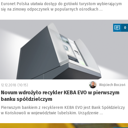
Euronet Polska ułatwia dostęp do gotówki turystom wybierającym
się na zimowy odpoczynek w popularnych ośrodkach …
a
0
12.12.2018 (10:15)
Wojciech Boczoń
Novum wdrożyło recykler KEBA EVO w pierwszym
banku spółdzielczym
Pierwszym bankiem z recyklerem KEBA EVO jest Bank Spółdzielczy
w Końskowoli w województwie lubelskim. Urządzenie …
a