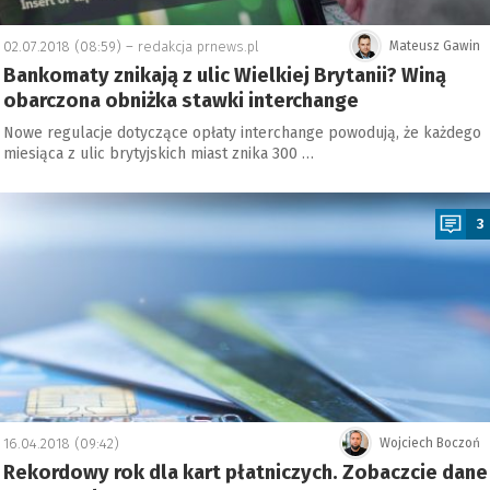
02.07.2018 (08:59) –
redakcja prnews.pl
Mateusz Gawin
Bankomaty znikają z ulic Wielkiej Brytanii? Winą
obarczona obniżka stawki interchange
Nowe regulacje dotyczące opłaty interchange powodują, że każdego
miesiąca z ulic brytyjskich miast znika 300 …
a
3
16.04.2018 (09:42)
Wojciech Boczoń
Rekordowy rok dla kart płatniczych. Zobaczcie dane