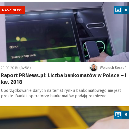
a
NASZ NEWS
0
29.03.2018 (14:58) –
Wojciech Boczoń
Raport PRNews.pl: Liczba bankomatów w Polsce – I
kw. 2018
Uporządkowanie danych na temat rynku bankomatowego nie jest
proste. Banki i operatorzy bankomatów podają rozbieżne …
a
0