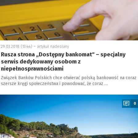
29.03.2018 (13:44) –
artykuł nadesłany
Rusza strona „Dostępny bankomat" – specjalny
serwis dedykowany osobom z
niepełnosprawnościami
Związek Banków Polskich chce otwierać polską bankowość na coraz
szersze kręgi społeczeństwa i powodować, że coraz …
a
0