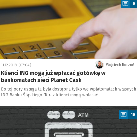
0
11.12.2018 (07:04)
Wojciech Boczoń
Klienci ING mogą już wpłacać gotówkę w
bankomatach sieci Planet Cash
Do tej pory usługa ta była dostępna tylko we wpłatomatach własnych
ING Banku Śląskiego. Teraz klienci mogą wpłacać …
a
10