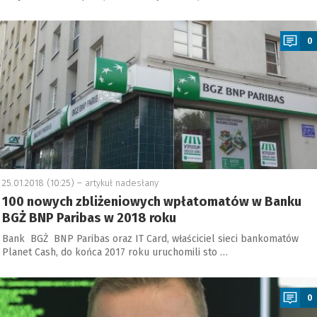
a
0
25.01.2018 (10:25) –
artykuł nadesłany
100 nowych zbliżeniowych wpłatomatów w Banku
BGŻ BNP Paribas w 2018 roku
Bank BGŻ BNP Paribas oraz IT Card, właściciel sieci bankomatów
Planet Cash, do końca 2017 roku uruchomili sto …
a
0