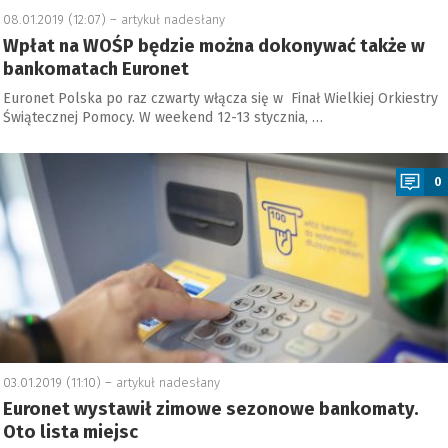
08.01.2019 (12:07) –
artykuł nadesłany
Wpłat na WOŚP będzie można dokonywać także w
bankomatach Euronet
Euronet Polska po raz czwarty włącza się w Finał Wielkiej Orkiestry
Świątecznej Pomocy. W weekend 12-13 stycznia, …
a
0
03.01.2019 (11:10) –
artykuł nadesłany
Euronet wystawił zimowe sezonowe bankomaty.
Oto lista miejsc