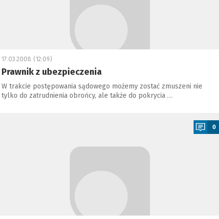
17.03.2008 (12:09)
Prawnik z ubezpieczenia
W trakcie postępowania sądowego możemy zostać zmuszeni nie
tylko do zatrudnienia obrońcy, ale także do pokrycia …
a
0