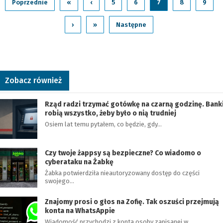
Poprzednie
«
‹
5
6
7
8
9
›
»
Następne
Zobacz również
Rząd radzi trzymać gotówkę na czarną godzinę. Bank
robią wszystko, żeby było o nią trudniej
Osiem lat temu pytałem, co będzie, gdy…
Czy twoje żappsy są bezpieczne? Co wiadomo o
cyberataku na Żabkę
Żabka potwierdziła nieautoryzowany dostęp do części
swojego…
Znajomy prosi o głos na Zofię. Tak oszuści przejmują
konta na WhatsAppie
Wiadomość przychodzi z konta osoby zapisanej w…