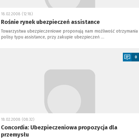
18.02.2008 (12:18)
Rośnie rynek ubezpieczeń assistance
Towarzystwa ubezpieczeniowe proponują nam możliwość otrzymania
polisy typu assistance, przy zakupie ubezpieczeń …
a
0
18.02.2008 (08:32)
Concordia: Ubezpieczeniowa propozycja dla
przemysłu