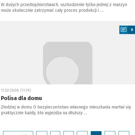
W dużych przedsiębiorstwach, uszkodzenie tylko jednej z maszyn
może skutecznie zatrzymać cały proces produkcji i …
a
0
11.02.2008 (11:39)
Polisa dla domu
Złodziej w domu O bezpieczeństwo własnego mieszkania martwi się
praktycznie każdy, kto wyjeżdża na dłuższy …