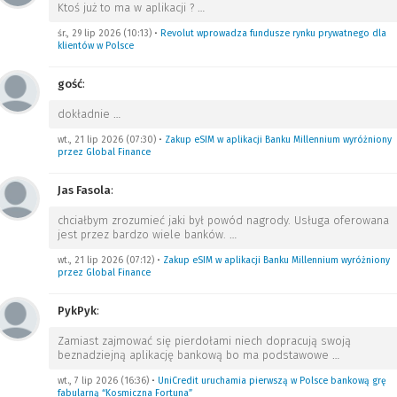
Ktoś już to ma w aplikacji ?
…
śr., 29 lip 2026 (10:13)
•
Revolut wprowadza fundusze rynku prywatnego dla
klientów w Polsce
gość
:
dokładnie
…
wt., 21 lip 2026 (07:30)
•
Zakup eSIM w aplikacji Banku Millennium wyróżniony
przez Global Finance
Jas Fasola
:
chciałbym zrozumieć jaki był powód nagrody. Usługa oferowana
jest przez bardzo wiele banków.
…
wt., 21 lip 2026 (07:12)
•
Zakup eSIM w aplikacji Banku Millennium wyróżniony
przez Global Finance
PykPyk
:
Zamiast zajmować się pierdołami niech dopracują swoją
beznadziejną aplikację bankową bo ma podstawowe
…
wt., 7 lip 2026 (16:36)
•
UniCredit uruchamia pierwszą w Polsce bankową grę
fabularną “Kosmiczna Fortuna”