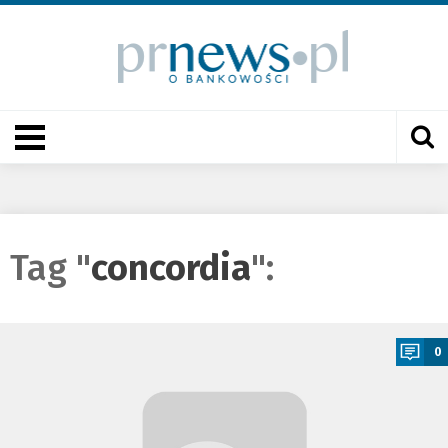
Tag "
concordia
":
a
0