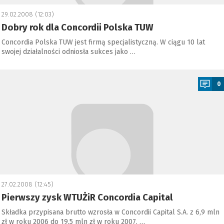
29.02.2008 (12:03)
Dobry rok dla Concordii Polska TUW
Concordia Polska TUW jest firmą specjalistyczną. W ciągu 10 lat
swojej działalności odniosła sukces jako …
a
0
27.02.2008 (12:45)
Pierwszy zysk WTUŻiR Concordia Capital
Składka przypisana brutto wzrosła w Concordii Capital S.A. z 6,9 mln
zł w roku 2006 do 19,5 mln zł w roku 2007. …