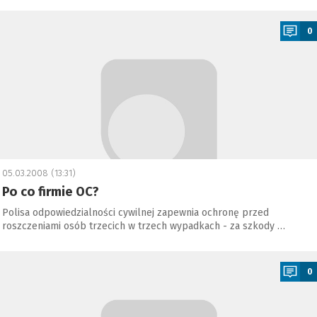
a
0
05.03.2008 (13:31)
Po co firmie OC?
Polisa odpowiedzialności cywilnej zapewnia ochronę przed
roszczeniami osób trzecich w trzech wypadkach - za szkody …
a
0