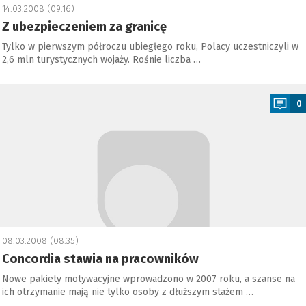
14.03.2008 (09:16)
Z ubezpieczeniem za granicę
Tylko w pierwszym półroczu ubiegłego roku, Polacy uczestniczyli w
2,6 mln turystycznych wojaży. Rośnie liczba …
a
0
08.03.2008 (08:35)
Concordia stawia na pracowników
Nowe pakiety motywacyjne wprowadzono w 2007 roku, a szanse na
ich otrzymanie mają nie tylko osoby z dłuższym stażem …