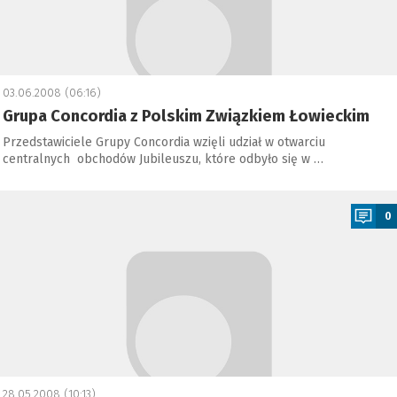
03.06.2008 (06:16)
Grupa Concordia z Polskim Związkiem Łowieckim
Przedstawiciele Grupy Concordia wzięli udział w otwarciu
centralnych obchodów Jubileuszu, które odbyło się w …
a
0
28.05.2008 (10:13)