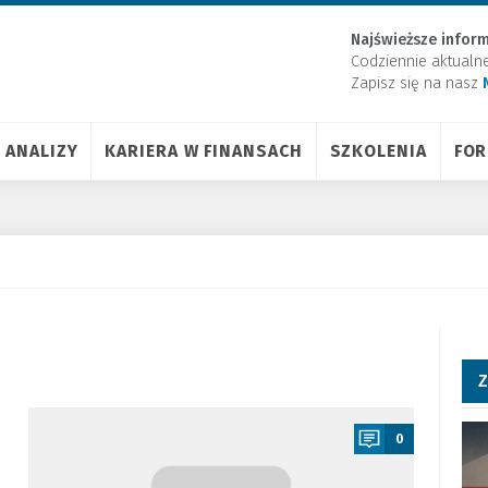
Najświeższe inform
Codziennie aktualn
Zapisz się na nasz
ANALIZY
KARIERA W FINANSACH
SZKOLENIA
FO
Z
a
0