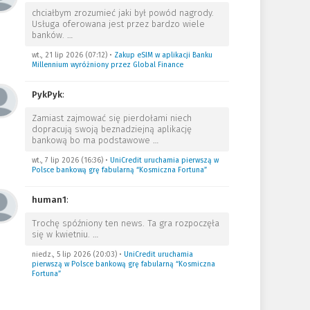
chciałbym zrozumieć jaki był powód nagrody.
Usługa oferowana jest przez bardzo wiele
banków.
…
wt., 21 lip 2026 (07:12)
•
Zakup eSIM w aplikacji Banku
Millennium wyróżniony przez Global Finance
PykPyk
:
Zamiast zajmować się pierdołami niech
dopracują swoją beznadziejną aplikację
bankową bo ma podstawowe
…
wt., 7 lip 2026 (16:36)
•
UniCredit uruchamia pierwszą w
Polsce bankową grę fabularną “Kosmiczna Fortuna”
human1
:
Trochę spóźniony ten news. Ta gra rozpoczęła
się w kwietniu.
…
niedz., 5 lip 2026 (20:03)
•
UniCredit uruchamia
pierwszą w Polsce bankową grę fabularną “Kosmiczna
Fortuna”