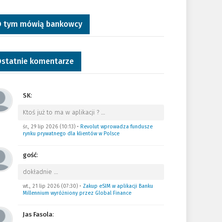
 tym mówią bankowcy
statnie komentarze
SK
:
Ktoś już to ma w aplikacji ?
…
śr., 29 lip 2026 (10:13)
•
Revolut wprowadza fundusze
rynku prywatnego dla klientów w Polsce
gość
:
dokładnie
…
wt., 21 lip 2026 (07:30)
•
Zakup eSIM w aplikacji Banku
Millennium wyróżniony przez Global Finance
Jas Fasola
: