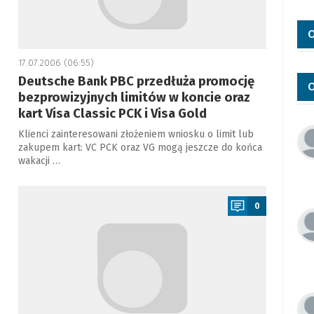
O
17.07.2006 (06:55)
Deutsche Bank PBC przedłuża promocję
O
bezprowizyjnych limitów w koncie oraz
kart Visa Classic PCK i Visa Gold
Klienci zainteresowani złożeniem wniosku o limit lub
zakupem kart: VC PCK oraz VG mogą jeszcze do końca
wakacji …
a
0