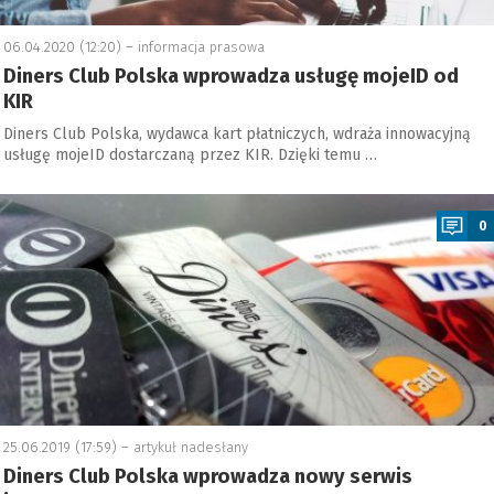
06.04.2020 (12:20) –
informacja prasowa
Diners Club Polska wprowadza usługę mojeID od
KIR
Diners Club Polska, wydawca kart płatniczych, wdraża innowacyjną
usługę mojeID dostarczaną przez KIR. Dzięki temu …
a
0
25.06.2019 (17:59) –
artykuł nadesłany
Diners Club Polska wprowadza nowy serwis