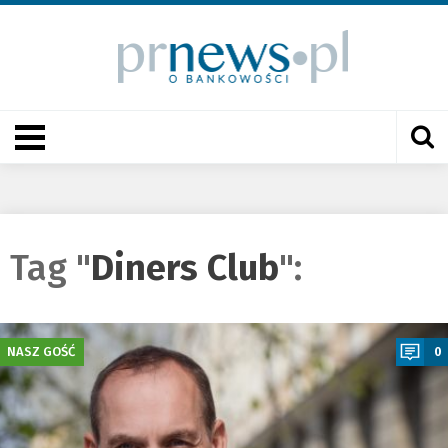
Tag "
Diners Club
":
a
NASZ GOŚĆ
0