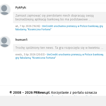
PykPyk
:
Zamiast zajmować się pierdołami niech dopracują swoją
beznadziejną aplikację bankową bo ma podstawowe
…
wt., 7 lip 2026 (16:36)
•
UniCredit uruchamia pierwszą w Polsce bankową grę
fabularną “Kosmiczna Fortuna”
human1
:
Trochę spóźniony ten news. Ta gra rozpoczęła się w kwietniu.
…
niedz., 5 lip 2026 (20:03)
•
UniCredit uruchamia pierwszą w Polsce bankową
grę fabularną “Kosmiczna Fortuna”
© 2008 − 2026 PRNews.pl.
Korzystanie z portalu oznacza
akceptację
regulaminu
.
Informacja o cookies
.
Polityka
prywatności