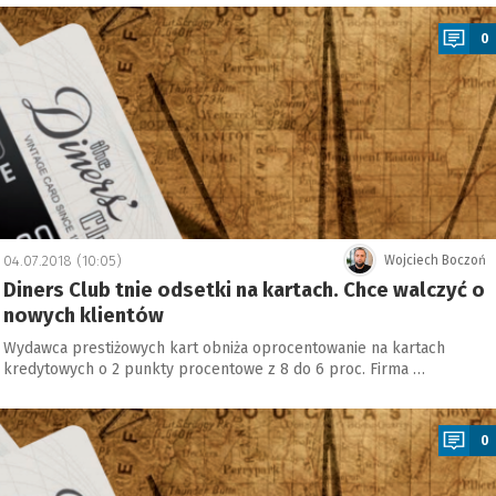
a
0
04.07.2018 (10:05)
Wojciech Boczoń
Diners Club tnie odsetki na kartach. Chce walczyć o
nowych klientów
Wydawca prestiżowych kart obniża oprocentowanie na kartach
kredytowych o 2 punkty procentowe z 8 do 6 proc. Firma …
a
0