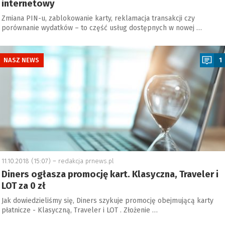
internetowy
Zmiana PIN-u, zablokowanie karty, reklamacja transakcji czy
porównanie wydatków – to część usług dostępnych w nowej …
a
NASZ NEWS
1
11.10.2018 (15:07) –
redakcja prnews.pl
Diners ogłasza promocję kart. Klasyczna, Traveler i
LOT za 0 zł
Jak dowiedzieliśmy się, Diners szykuje promocję obejmującą karty
płatnicze - Klasyczną, Traveler i LOT . Złożenie …