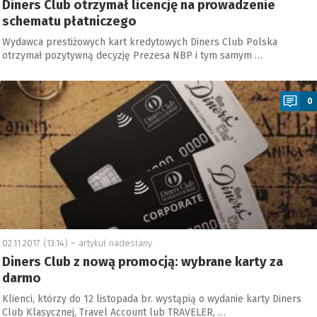
Diners Club otrzymał licencję na prowadzenie
schematu płatniczego
Wydawca prestiżowych kart kredytowych Diners Club Polska
otrzymał pozytywną decyzję Prezesa NBP i tym samym …
a
0
02.11.2017 (13:14) –
artykuł nadesłany
Diners Club z nową promocją: wybrane karty za
darmo
Klienci, którzy do 12 listopada br. wystąpią o wydanie karty Diners
Club Klasycznej, Travel Account lub TRAVELER, …