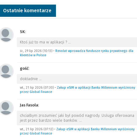
Ostatnie komentarze
SK
:
Ktoś już to ma w aplikacji ?
…
śr., 29 lip 2026 (10:13)
•
Revolut wprowadza fundusze rynku prywatnego dla
klientów w Polsce
gość
:
dokładnie
…
wt., 21 lip 2026 (07:30)
•
Zakup eSIM w aplikacji Banku Millennium wyróżniony
przez Global Finance
Jas Fasola
:
chciałbym zrozumieć jaki był powód nagrody. Usługa oferowana
jest przez bardzo wiele banków.
…
wt., 21 lip 2026 (07:12)
•
Zakup eSIM w aplikacji Banku Millennium wyróżniony
przez Global Finance