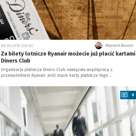
08.03.2018 (06:15)
Wojciech Boczoń
Za bilety lotnicze Ryanair możecie już płacić kartami
Diners Club
Organizacja płatnicza Diners Club nawiązała współpracę z
przewoźnikiem Ryanair. Jeśli macie karty płatnicze tego …
a
0