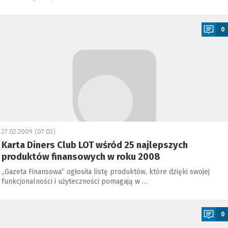
a
0
27.02.2009 (07:02)
Karta Diners Club LOT wśród 25 najlepszych
produktów finansowych w roku 2008
„Gazeta Finansowa” ogłosiła listę produktów, które dzięki swojej
funkcjonalności i użyteczności pomagają w …
a
0