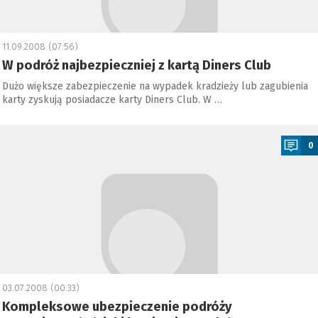
11.09.2008 (07:56)
W podróż najbezpieczniej z kartą Diners Club
Dużo większe zabezpieczenie na wypadek kradzieży lub zagubienia
karty zyskują posiadacze karty Diners Club. W …
a
0
03.07.2008 (00:33)
Kompleksowe ubezpieczenie podróży