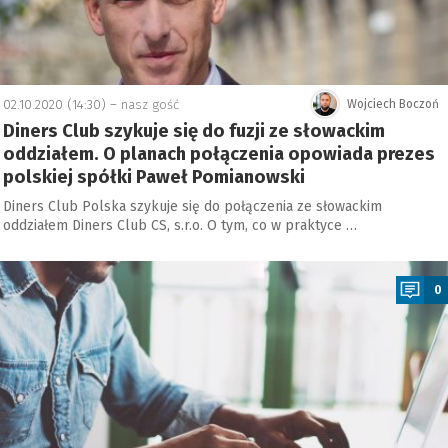
02.10.2020 (14:30) –
nasz gość
Wojciech Boczoń
Diners Club szykuje się do fuzji ze słowackim
oddziałem. O planach połączenia opowiada prezes
polskiej spółki Paweł Pomianowski
Diners Club Polska szykuje się do połączenia ze słowackim
oddziałem Diners Club CS, s.r.o. O tym, co w praktyce …
a
0