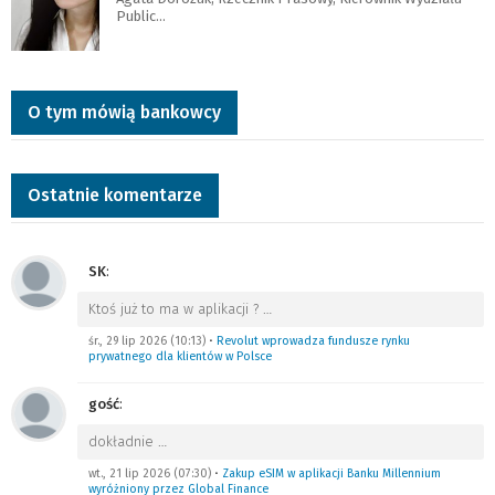
Public…
O tym mówią bankowcy
Ostatnie komentarze
SK
:
Ktoś już to ma w aplikacji ?
…
śr., 29 lip 2026 (10:13)
•
Revolut wprowadza fundusze rynku
prywatnego dla klientów w Polsce
gość
:
dokładnie
…
wt., 21 lip 2026 (07:30)
•
Zakup eSIM w aplikacji Banku Millennium
wyróżniony przez Global Finance