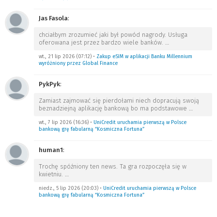
Jas Fasola
:
chciałbym zrozumieć jaki był powód nagrody. Usługa
oferowana jest przez bardzo wiele banków.
…
wt., 21 lip 2026 (07:12)
•
Zakup eSIM w aplikacji Banku Millennium
wyróżniony przez Global Finance
PykPyk
:
Zamiast zajmować się pierdołami niech dopracują swoją
beznadziejną aplikację bankową bo ma podstawowe
…
wt., 7 lip 2026 (16:36)
•
UniCredit uruchamia pierwszą w Polsce
bankową grę fabularną “Kosmiczna Fortuna”
human1
:
Trochę spóźniony ten news. Ta gra rozpoczęła się w
kwietniu.
…
niedz., 5 lip 2026 (20:03)
•
UniCredit uruchamia pierwszą w Polsce
bankową grę fabularną “Kosmiczna Fortuna”