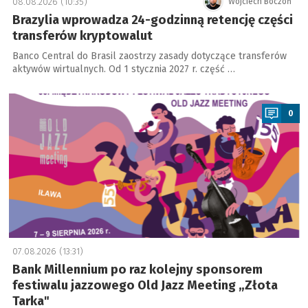
08.08.2026 (10:35)
Wojciech Boczoń
Brazylia wprowadza 24-godzinną retencję części
transferów kryptowalut
Banco Central do Brasil zaostrzy zasady dotyczące transferów
aktywów wirtualnych. Od 1 stycznia 2027 r. część …
a
0
07.08.2026 (13:31)
Bank Millennium po raz kolejny sponsorem
festiwalu jazzowego Old Jazz Meeting „Złota
Tarka"