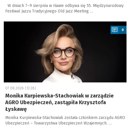
W dniach 7–9 sierpnia w Iławie odbywa się 55. Międzynarodowy
Festiwal Jazzu Tradycyjnego Old Jazz Meeting …
a
0
07.08.2026 (13:28)
Monika Kurpiewska-Stachowiak w zarządzie
AGRO Ubezpieczeń, zastąpiła Krzysztofa
Łyskawę
Monika Kurpiewska-Stachowiak została członkiem zarządu AGRO
Ubezpieczeń – Towarzystwa Ubezpieczeń Wzajemnych. …