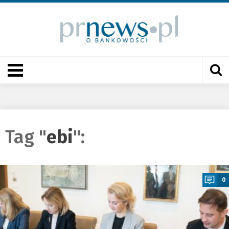
Tag "
ebi
":
a
0