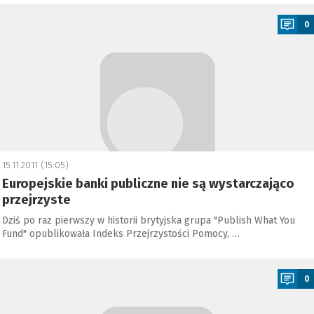
a
0
15.11.2011 (15:05)
Europejskie banki publiczne nie są wystarczająco
przejrzyste
Dziś po raz pierwszy w historii brytyjska grupa "Publish What You
Fund" opublikowała Indeks Przejrzystości Pomocy, …
a
0