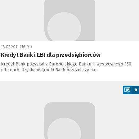
16.02.2011 (16:01)
Kredyt Bank i EBI dla przedsiębiorców
Kredyt Bank pozyskał z Europejskiego Banku Inwestycyjnego 150
mln euro. Uzyskane środki Bank przeznaczy na …
a
0