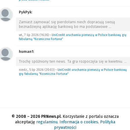
PykPyk
:
Zamiast zajmować się pierdołami niech dopracują swoją
beznadziejną aplikację bankową bo ma podstawowe
…
wt., 7 lip 2026 (16:36)
•
UniCredit uruchamia pierwszą w Polsce bankową grę
fabularną “Kosmiczna Fortuna”
human1
:
Trochę spóźniony ten news. Ta gra rozpoczęła się w kwietniu.
…
niedz., 5 lip 2026 (20:03)
•
UniCredit uruchamia pierwszą w Polsce bankową
grę fabularną “Kosmiczna Fortuna”
© 2008 − 2026 PRNews.pl.
Korzystanie z portalu oznacza
akceptację
regulaminu
.
Informacja o cookies
.
Polityka
prywatności