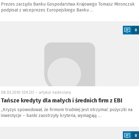
Prezes zarządu Banku Gospodarstwa Krajowego Tomasz Mironczuk
podpisał z wiceprezes Europejskiego Banku …
a
0
08.03.2010 (09:23) –
artykuł nadesłany
Tańsze kredyty dla małych i średnich firm z EBI
„Kryzys spowodował, że firmom trudniej jest otrzymać pożyczki na
inwestycje – banki zaostrzyły kryteria, wymagają …
a
0