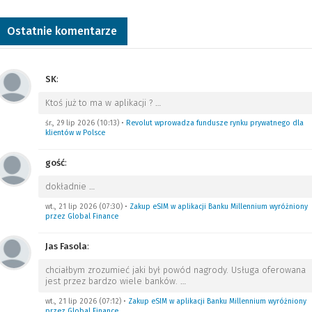
Ostatnie komentarze
SK
:
Ktoś już to ma w aplikacji ?
…
śr., 29 lip 2026 (10:13)
•
Revolut wprowadza fundusze rynku prywatnego dla
klientów w Polsce
gość
:
dokładnie
…
wt., 21 lip 2026 (07:30)
•
Zakup eSIM w aplikacji Banku Millennium wyróżniony
przez Global Finance
Jas Fasola
:
chciałbym zrozumieć jaki był powód nagrody. Usługa oferowana
jest przez bardzo wiele banków.
…
wt., 21 lip 2026 (07:12)
•
Zakup eSIM w aplikacji Banku Millennium wyróżniony
przez Global Finance