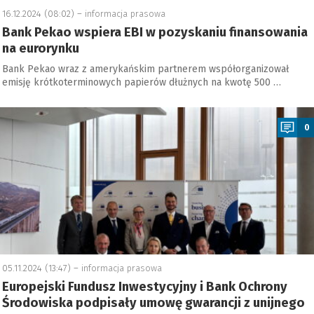
16.12.2024 (08:02) –
informacja prasowa
Bank Pekao wspiera EBI w pozyskaniu finansowania
na eurorynku
Bank Pekao wraz z amerykańskim partnerem współorganizował
emisję krótkoterminowych papierów dłużnych na kwotę 500 …
a
0
05.11.2024 (13:47) –
informacja prasowa
Europejski Fundusz Inwestycyjny i Bank Ochrony
Środowiska podpisały umowę gwarancji z unijnego