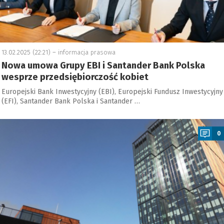
13.02.2025 (22:21) –
informacja prasowa
Nowa umowa Grupy EBI i Santander Bank Polska
wesprze przedsiębiorczość kobiet
Europejski Bank Inwestycyjny (EBI), Europejski Fundusz Inwestycyjny
(EFI), Santander Bank Polska i Santander …
a
0