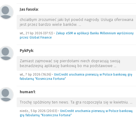
Jas Fasola
:
chciałbym zrozumieć jaki był powód nagrody. Usługa oferowana
jest przez bardzo wiele banków.
…
wt., 21 lip 2026 (07:12)
•
Zakup eSIM w aplikacji Banku Millennium wyróżniony
przez Global Finance
PykPyk
:
Zamiast zajmować się pierdołami niech dopracują swoją
beznadziejną aplikację bankową bo ma podstawowe
…
wt., 7 lip 2026 (16:36)
•
UniCredit uruchamia pierwszą w Polsce bankową grę
fabularną “Kosmiczna Fortuna”
human1
:
Trochę spóźniony ten news. Ta gra rozpoczęła się w kwietniu.
…
niedz., 5 lip 2026 (20:03)
•
UniCredit uruchamia pierwszą w Polsce bankową
grę fabularną “Kosmiczna Fortuna”