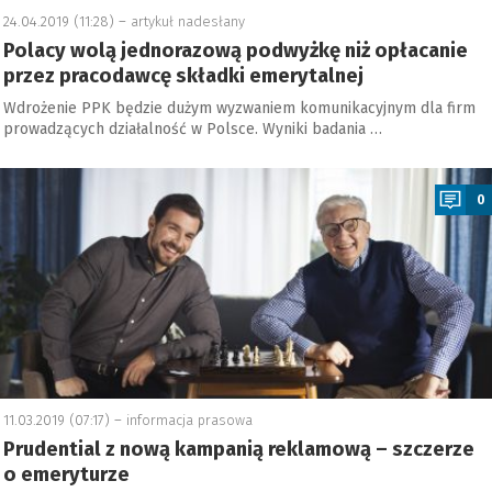
24.04.2019 (11:28) –
artykuł nadesłany
Polacy wolą jednorazową podwyżkę niż opłacanie
przez pracodawcę składki emerytalnej
Wdrożenie PPK będzie dużym wyzwaniem komunikacyjnym dla firm
prowadzących działalność w Polsce. Wyniki badania …
a
0
11.03.2019 (07:17) –
informacja prasowa
Prudential z nową kampanią reklamową – szczerze
o emeryturze