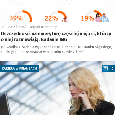
28.11.2022 (16:54) –
artykuł nadesłany
Oszczędności na emeryturę częściej mają ci, którzy
o niej rozmawiają. Badanie ING
Jak wynika z badania wykonanego na zlecenie ING Banku Śląskiego,
co drugi Polak rozmawiał w ostatnim czasie z kimś …
a
KARIERA W FINANSACH
0