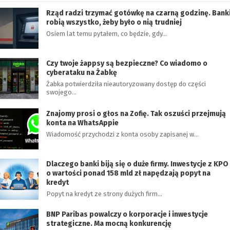
Rząd radzi trzymać gotówkę na czarną godzinę. Bank
robią wszystko, żeby było o nią trudniej
Osiem lat temu pytałem, co będzie, gdy…
Czy twoje żappsy są bezpieczne? Co wiadomo o
cyberataku na Żabkę
Żabka potwierdziła nieautoryzowany dostęp do części
swojego…
Znajomy prosi o głos na Zofię. Tak oszuści przejmują
konta na WhatsAppie
Wiadomość przychodzi z konta osoby zapisanej w…
Dlaczego banki biją się o duże firmy. Inwestycje z KPO
o wartości ponad 158 mld zł napędzają popyt na
kredyt
Popyt na kredyt ze strony dużych firm…
BNP Paribas powalczy o korporacje i inwestycje
strategiczne. Ma mocną konkurencję