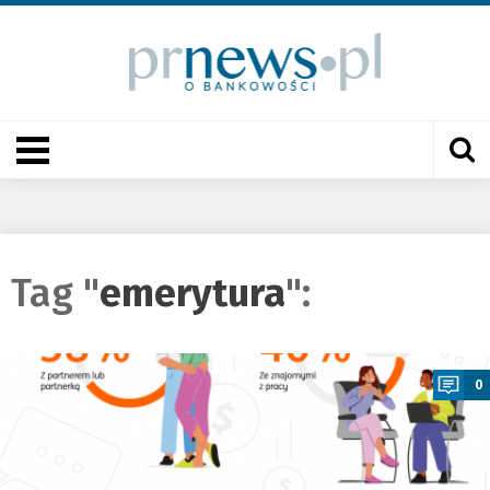
Tag "
emerytura
":
a
0