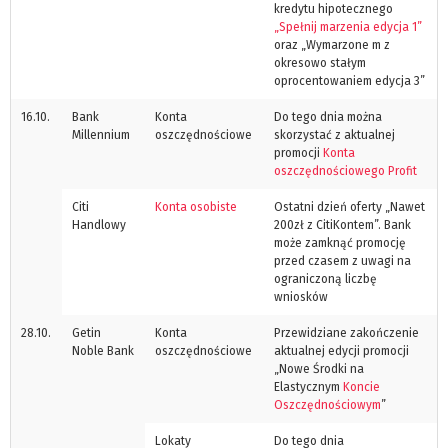
kredytu hipotecznego
„Spełnij marzenia edycja 1”
oraz „Wymarzone m z
okresowo stałym
oprocentowaniem edycja 3”
16.10.
Bank
Konta
Do tego dnia można
Millennium
oszczędnościowe
skorzystać z aktualnej
promocji
Konta
oszczędnościowego Profit
Citi
Konta osobiste
Ostatni dzień oferty „Nawet
Handlowy
200zł z CitiKontem”. Bank
może zamknąć promocję
przed czasem z uwagi na
ograniczoną liczbę
wniosków
28.10.
Getin
Konta
Przewidziane zakończenie
Noble Bank
oszczędnościowe
aktualnej edycji promocji
„Nowe Środki na
Elastycznym
Koncie
Oszczędnościowym
”
Lokaty
Do tego dnia