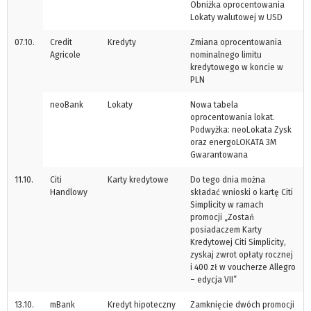
Obniżka oprocentowania
Lokaty walutowej w USD
07.10.
Credit
Kredyty
Zmiana oprocentowania
Agricole
nominalnego limitu
kredytowego w koncie w
PLN
neoBank
Lokaty
Nowa tabela
oprocentowania lokat.
Podwyżka: neoLokata Zysk
oraz energoLOKATA 3M
Gwarantowana
11.10.
Citi
Karty kredytowe
Do tego dnia można
Handlowy
składać wnioski o kartę Citi
Simplicity w ramach
promocji „Zostań
posiadaczem Karty
Kredytowej Citi Simplicity,
zyskaj zwrot opłaty rocznej
i 400 zł w voucherze Allegro
– edycja VII”
13.10.
mBank
Kredyt hipoteczny
Zamknięcie dwóch promocji