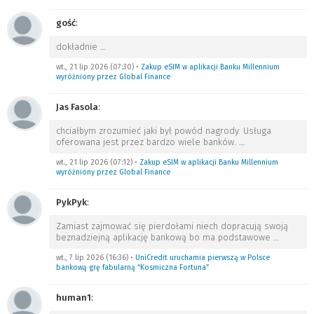
gość
:
dokładnie
…
wt., 21 lip 2026 (07:30)
•
Zakup eSIM w aplikacji Banku Millennium
wyróżniony przez Global Finance
Jas Fasola
:
chciałbym zrozumieć jaki był powód nagrody. Usługa
oferowana jest przez bardzo wiele banków.
…
wt., 21 lip 2026 (07:12)
•
Zakup eSIM w aplikacji Banku Millennium
wyróżniony przez Global Finance
PykPyk
:
Zamiast zajmować się pierdołami niech dopracują swoją
beznadziejną aplikację bankową bo ma podstawowe
…
wt., 7 lip 2026 (16:36)
•
UniCredit uruchamia pierwszą w Polsce
bankową grę fabularną “Kosmiczna Fortuna”
human1
: