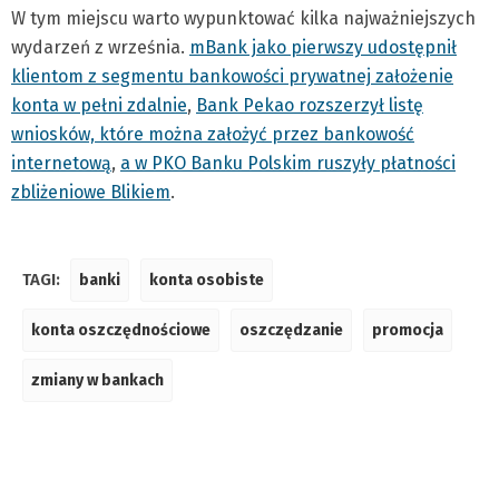
W tym miejscu warto wypunktować kilka najważniejszych
wydarzeń z września.
mBank jako pierwszy udostępnił
klientom z segmentu bankowości prywatnej założenie
konta w pełni zdalnie
,
Bank Pekao rozszerzył listę
wniosków, które można założyć przez bankowość
internetową
,
a w PKO Banku Polskim ruszyły płatności
zbliżeniowe Blikiem
.
TAGI:
banki
konta osobiste
konta oszczędnościowe
oszczędzanie
promocja
zmiany w bankach