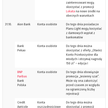
zainteresowani mogą
skorzystać z promocji
Lokata
na nowe środki na
obecnych warunkach
31.10.
Aion Bank
Konta osobiste
Do tego dnia posiadacze
Planu Light mogą korzystać
z darmowych wypłat z
bankomatów
Bank
Konta osobiste
Do tego dnia można
Pekao
skorzystać z oferty „Otwórz
Konto Przekorzystne dla
młodych i otrzymaj nagrodę
150 zł” – edycja I
BNP
Konta osobiste
Do tego dnia obowiązuje
Paribas
promocja „Jesienny szał”.
Bank
Może się ona zakończyć
Polska
przed czasem ze względu
na ograniczoną liczbę
rejestracji
Credit
Konta
Do tego dnia można
Agricole
oszczędnościowe
skorzystać z promocji