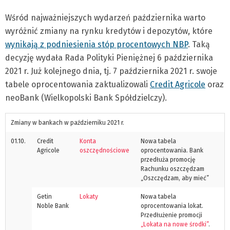
Wśród najważniejszych wydarzeń października warto
wyróżnić zmiany na rynku kredytów i depozytów, które
wynikają z podniesienia stóp procentowych NBP
. Taką
decyzję wydała Rada Polityki Pieniężnej 6 października
2021 r. Już kolejnego dnia, tj. 7 października 2021 r. swoje
tabele oprocentowania zaktualizowali
Credit Agricole
oraz
neoBank (Wielkopolski Bank Spółdzielczy).
Zmiany w bankach w październiku 2021 r.
01.10.
Credit
Konta
Nowa tabela
Agricole
oszczędnościowe
oprocentowania. Bank
przedłuża promocję
Rachunku oszczędzam
„Oszczędzam, aby mieć”
Getin
Lokaty
Nowa tabela
Noble Bank
oprocentowania lokat.
Przedłużenie promocji
„Lokata na nowe środki”
.