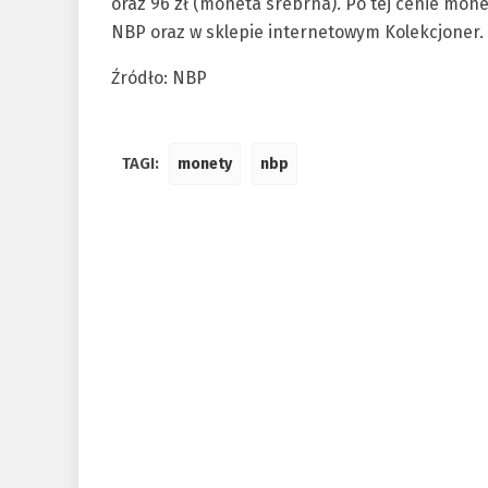
oraz 96 zł (moneta srebrna). Po tej cenie mo
NBP oraz w sklepie internetowym Kolekcjoner.
Źródło: NBP
TAGI:
monety
nbp