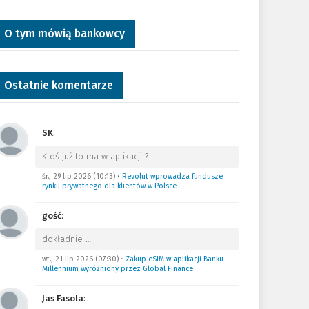
O tym mówią bankowcy
Ostatnie komentarze
SK
:
Ktoś już to ma w aplikacji ?
…
śr., 29 lip 2026 (10:13)
•
Revolut wprowadza fundusze
rynku prywatnego dla klientów w Polsce
gość
:
dokładnie
…
wt., 21 lip 2026 (07:30)
•
Zakup eSIM w aplikacji Banku
Millennium wyróżniony przez Global Finance
Jas Fasola
: