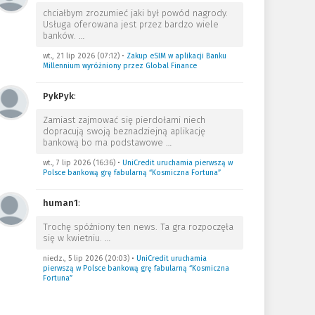
chciałbym zrozumieć jaki był powód nagrody.
Usługa oferowana jest przez bardzo wiele
banków.
…
wt., 21 lip 2026 (07:12)
•
Zakup eSIM w aplikacji Banku
Millennium wyróżniony przez Global Finance
PykPyk
:
Zamiast zajmować się pierdołami niech
dopracują swoją beznadziejną aplikację
bankową bo ma podstawowe
…
wt., 7 lip 2026 (16:36)
•
UniCredit uruchamia pierwszą w
Polsce bankową grę fabularną “Kosmiczna Fortuna”
human1
:
Trochę spóźniony ten news. Ta gra rozpoczęła
się w kwietniu.
…
niedz., 5 lip 2026 (20:03)
•
UniCredit uruchamia
pierwszą w Polsce bankową grę fabularną “Kosmiczna
Fortuna”