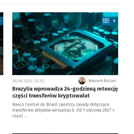
a
0
0
08.08.2026 (10:35)
Wojciech Boczoń
Brazylia wprowadza 24-godzinną retencję
części transferów kryptowalut
Banco Central do Brasil zaostrzy zasady dotyczące
transferów aktywów wirtualnych. Od 1 stycznia 2027 r.
część …
a