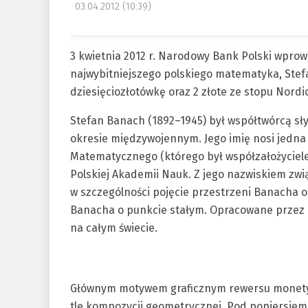
03.04.2012 (10:39)
3 kwietnia 2012 r. Narodowy Bank Polski wpro
najwybitniejszego polskiego matematyka, Stef
dziesięciozłotówkę oraz 2 złote ze stopu Nordic
Stefan Banach (1892–1945) był współtwórcą sł
okresie międzywojennym. Jego imię nosi jedna
Matematycznego (którego był współzałożyciele
Polskiej Akademii Nauk. Z jego nazwiskiem zwi
w szczególności pojęcie przestrzeni Banacha 
Banacha o punkcie stałym. Opracowane przez 
na całym świecie.
Głównym motywem graficznym rewersu monety z
tle kompozycji geometrycznej. Pod popiersie