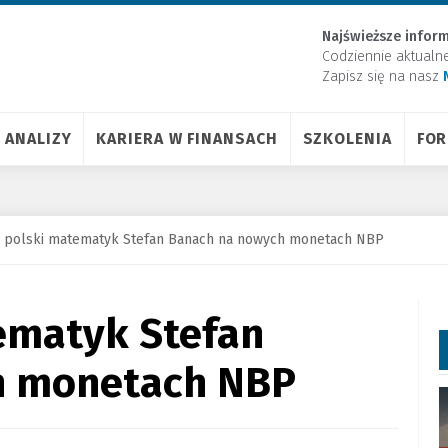
Najświeższe inform
Codziennie aktualn
Zapisz się na nasz
ANALIZY
KARIERA W FINANSACH
SZKOLENIA
FO
i polski matematyk Stefan Banach na nowych monetach NBP
ematyk Stefan
h monetach NBP