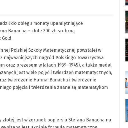
wadził do obiegu monety upamiętniające
ana Banacha – złote 200 zł, srebrną
 Gold.
ynnej Polskiej Szkoły Matematycznej powstałej w
 z najważniejszych nagród Polskiego Towarzystwa
m oraz prezesem w latach 1939–1945), a także medal
ązanych jest wiele pojęć i twierdzeń matematycznych,
oraz twierdzenie Hahna-Banacha i twierdzenie
niego pojęcia i twierdzenia znane są matematykom
łotej jest wizerunek popiersia Stefana Banacha na
m wypisana jest ukośnie formuła matematyczna