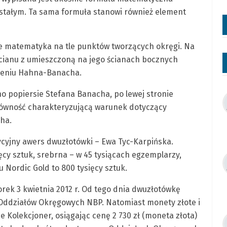
stałym. Ta sama formuła stanowi również element
e matematyka na tle punktów tworzących okręgi. Na
cianu z umieszczoną na jego ścianach bocznych
zeniu Hahna-Banacha.
 popiersie Stefana Banacha, po lewej stronie
równość charakteryzującą warunek dotyczący
ha.
ycyjny awers dwuzłotówki – Ewa Tyc-Karpińska.
ęcy sztuk, srebrna – w 45 tysiącach egzemplarzy,
Nordic Gold to 800 tysięcy sztuk.
ek 3 kwietnia 2012 r. Od tego dnia dwuzłotówkę
Oddziałów Okręgowych NBP. Natomiast monety złote i
 Kolekcjoner, osiągając cenę 2 730 zł (moneta złota)