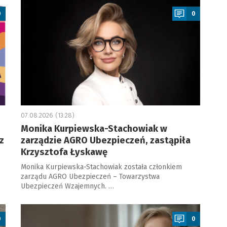
0
0
07.08.2026 (13:28)
Monika Kurpiewska-Stachowiak w
z
zarządzie AGRO Ubezpieczeń, zastąpiła
Krzysztofa Łyskawę
Monika Kurpiewska-Stachowiak została członkiem
zarządu AGRO Ubezpieczeń – Towarzystwa
Ubezpieczeń Wzajemnych. …
a
0
0