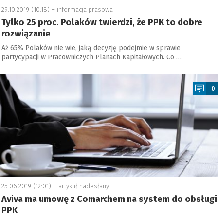
29.10.2019 (10:18) –
informacja prasowa
Tylko 25 proc. Polaków twierdzi, że PPK to dobre
rozwiązanie
Aż 65% Polaków nie wie, jaką decyzję podejmie w sprawie
partycypacji w Pracowniczych Planach Kapitałowych. Co …
a
0
25.06.2019 (12:01) –
artykuł nadesłany
Aviva ma umowę z Comarchem na system do obsługi
PPK