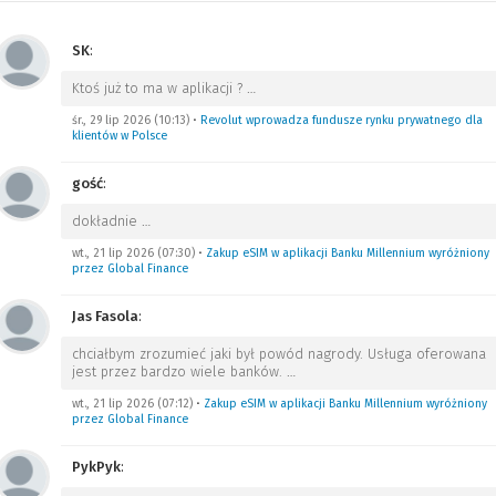
SK
:
Ktoś już to ma w aplikacji ?
…
śr., 29 lip 2026 (10:13)
•
Revolut wprowadza fundusze rynku prywatnego dla
klientów w Polsce
gość
:
dokładnie
…
wt., 21 lip 2026 (07:30)
•
Zakup eSIM w aplikacji Banku Millennium wyróżniony
przez Global Finance
Jas Fasola
:
chciałbym zrozumieć jaki był powód nagrody. Usługa oferowana
jest przez bardzo wiele banków.
…
wt., 21 lip 2026 (07:12)
•
Zakup eSIM w aplikacji Banku Millennium wyróżniony
przez Global Finance
PykPyk
: