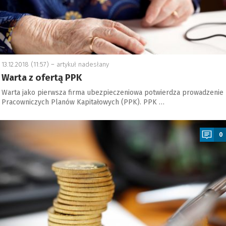
13.12.2018 (11:57) –
artykuł nadesłany
Warta z ofertą PPK
Warta jako pierwsza firma ubezpieczeniowa potwierdza prowadzenie
Pracowniczych Planów Kapitałowych (PPK). PPK …
a
0