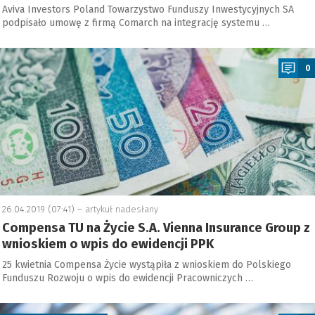
Aviva Investors Poland Towarzystwo Funduszy Inwestycyjnych SA
podpisało umowę z firmą Comarch na integrację systemu …
a
0
26.04.2019 (07:41) –
artykuł nadesłany
Compensa TU na Życie S.A. Vienna Insurance Group z
wnioskiem o wpis do ewidencji PPK
25 kwietnia Compensa Życie wystąpiła z wnioskiem do Polskiego
Funduszu Rozwoju o wpis do ewidencji Pracowniczych …
a