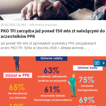
26.02.2020 (14:08) –
informacja prasowa
PKO TFI zarządza już ponad 150 mln zł należącymi do
uczestników PPK
Już ponad 150 mln zł zgromadzili uczestnicy PPK zarządzanych
przez PKO TFI. Tylko w styczniu 2020 r. aktywa wzrosły …
a
0