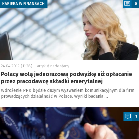
KARIERA W FINANSACH
0
24.04.2019 (11:28) –
artykuł nadesłany
Polacy wolą jednorazową podwyżkę niż opłacanie
przez pracodawcę składki emerytalnej
Wdrożenie PPK będzie dużym wyzwaniem komunikacyjnym dla firm
prowadzących działalność w Polsce. Wyniki badania …
a
1