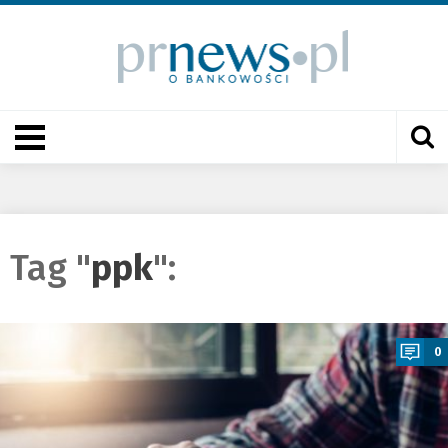
Tag "
ppk
":
a
0