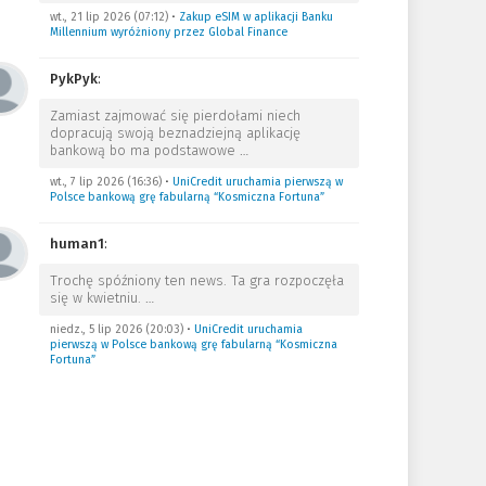
wt., 21 lip 2026 (07:12)
•
Zakup eSIM w aplikacji Banku
Millennium wyróżniony przez Global Finance
PykPyk
:
Zamiast zajmować się pierdołami niech
dopracują swoją beznadziejną aplikację
bankową bo ma podstawowe
…
wt., 7 lip 2026 (16:36)
•
UniCredit uruchamia pierwszą w
Polsce bankową grę fabularną “Kosmiczna Fortuna”
human1
:
Trochę spóźniony ten news. Ta gra rozpoczęła
się w kwietniu.
…
niedz., 5 lip 2026 (20:03)
•
UniCredit uruchamia
pierwszą w Polsce bankową grę fabularną “Kosmiczna
Fortuna”