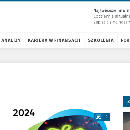
Najświeższe inform
Codziennie aktualn
Zapisz się na nasz
ANALIZY
KARIERA W FINANSACH
SZKOLENIA
FO
Z
a
0