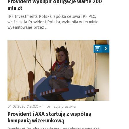
Provident wykupił obligacje warte 200
mln zł
IPF Investments Polska, spółka celowa IPF PLC,
właściciela Provident Polska, wykupiła w terminie
wyemitowane przez …
a
0
04.03.2020 (18:03) –
informacja prasowa
Provident i AXA startują z wspólną
kampanią wizerunkową