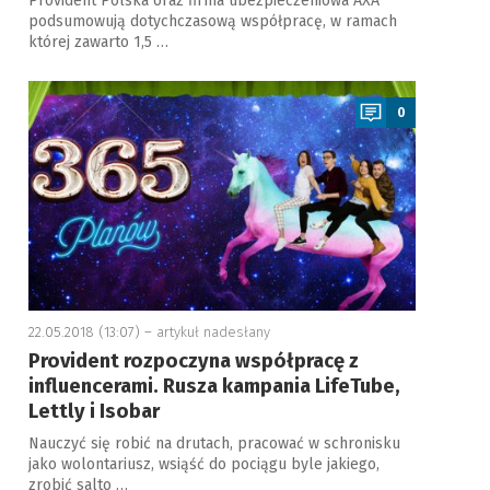
Provident Polska oraz firma ubezpieczeniowa AXA
podsumowują dotychczasową współpracę, w ramach
której zawarto 1,5 …
a
0
22.05.2018 (13:07) –
artykuł nadesłany
Provident rozpoczyna współpracę z
influencerami. Rusza kampania LifeTube,
Lettly i Isobar
Nauczyć się robić na drutach, pracować w schronisku
jako wolontariusz, wsiąść do pociągu byle jakiego,
zrobić salto …