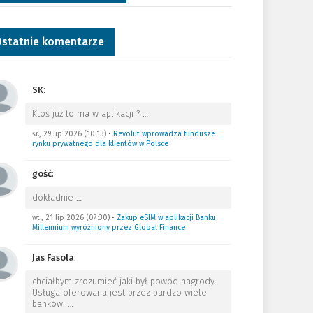
statnie komentarze
SK
:
Ktoś już to ma w aplikacji ?
…
śr., 29 lip 2026 (10:13)
•
Revolut wprowadza fundusze
rynku prywatnego dla klientów w Polsce
gość
:
dokładnie
…
wt., 21 lip 2026 (07:30)
•
Zakup eSIM w aplikacji Banku
Millennium wyróżniony przez Global Finance
Jas Fasola
:
chciałbym zrozumieć jaki był powód nagrody.
Usługa oferowana jest przez bardzo wiele
banków.
…