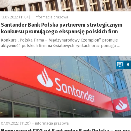
13.09.2022 (11:04) –
informacja prasowa
Santander Bank Polska partnerem strategicznym
konkursu promującego ekspansję polskich firm
Konkurs „Polska Firma – Międzynarodowy Czempion” promuje
aktywność polskich firm na światowych rynkach oraz pomaga …
a
0
07.09.2022 (11:20) –
informacja prasowa