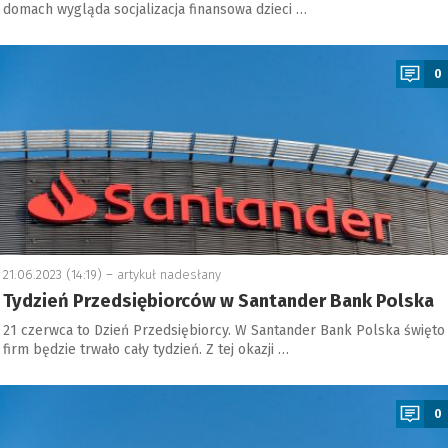
domach wygląda socjalizacja finansowa dzieci …
a
0
21.06.2023 (14:19) –
artykuł nadesłany
Tydzień Przedsiębiorców w Santander Bank Polska
21 czerwca to Dzień Przedsiębiorcy. W Santander Bank Polska święto
firm będzie trwało cały tydzień. Z tej okazji …
a
0