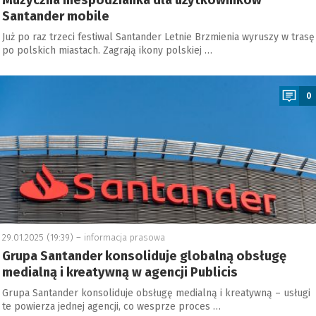
Muzyczna niespodzianka dla użytkowników
Santander mobile
Już po raz trzeci festiwal Santander Letnie Brzmienia wyruszy w trasę
po polskich miastach. Zagrają ikony polskiej …
a
0
29.01.2025 (19:39) –
informacja prasowa
Grupa Santander konsoliduje globalną obsługę
medialną i kreatywną w agencji Publicis
Grupa Santander konsoliduje obsługę medialną i kreatywną – usługi
te powierza jednej agencji, co wesprze proces …