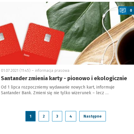
a
0
01.07.2021 (11:45) –
informacja prasowa
Santander zmienia karty - pionowo i ekologicznie
Od 1 lipca rozpoczniemy wydawanie nowych kart, informuje
Santander Bank. Zmieni się nie tylko wizerunek – lecz …
1
2
3
4
Następne