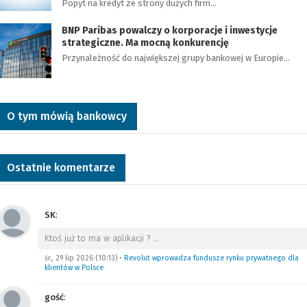
Popyt na kredyt ze strony dużych firm…
BNP Paribas powalczy o korporacje i inwestycje
strategiczne. Ma mocną konkurencję
Przynależność do największej grupy bankowej w Europie…
O tym mówią bankowcy
Ostatnie komentarze
SK
:
Ktoś już to ma w aplikacji ?
…
śr., 29 lip 2026 (10:13)
•
Revolut wprowadza fundusze rynku prywatnego dla
klientów w Polsce
gość
: