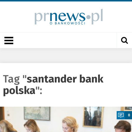
Tag "
santander bank
polska
":
a
0