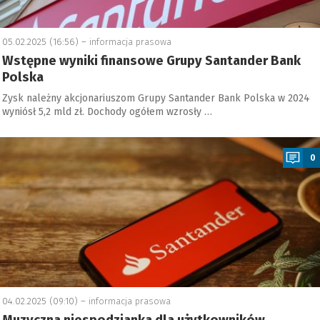
05.02.2025 (16:56) –
informacja prasowa
Wstępne wyniki finansowe Grupy Santander Bank
Polska
Zysk należny akcjonariuszom Grupy Santander Bank Polska w 2024
wyniósł 5,2 mld zł. Dochody ogółem wzrosły …
a
0
04.02.2025 (09:10) –
informacja prasowa