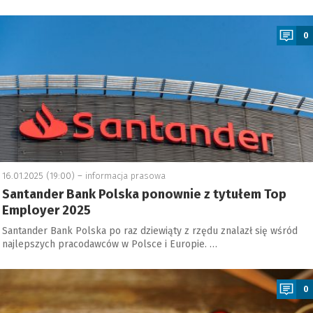
a
0
16.01.2025 (19:00) –
informacja prasowa
Santander Bank Polska ponownie z tytułem Top
Employer 2025
Santander Bank Polska po raz dziewiąty z rzędu znalazł się wśród
najlepszych pracodawców w Polsce i Europie. …
a
0