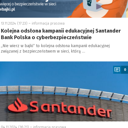
13.11.2024 (17:23) –
informacja prasowa
Kolejna odsłona kampanii edukacyjnej Santander
Bank Polska o cyberbezpieczeństwie
„Nie wierz w bajki” to kolejna odsłona kampanii edukacyjnej
związanej z bezpieczeństwem w sieci, którą …
a
0
04.11.2024 (16:21) –
informacja prasowa