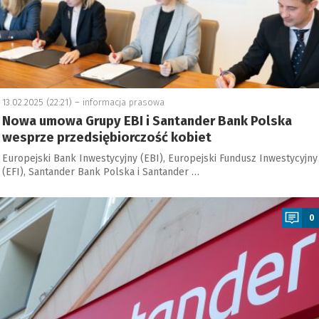
13.02.2025 (22:21) –
informacja prasowa
Nowa umowa Grupy EBI i Santander Bank Polska
wesprze przedsiębiorczość kobiet
Europejski Bank Inwestycyjny (EBI), Europejski Fundusz Inwestycyjny
(EFI), Santander Bank Polska i Santander …
a
0