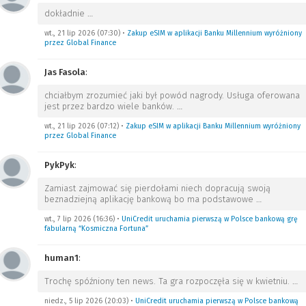
dokładnie
…
wt., 21 lip 2026 (07:30)
•
Zakup eSIM w aplikacji Banku Millennium wyróżniony
przez Global Finance
Jas Fasola
:
chciałbym zrozumieć jaki był powód nagrody. Usługa oferowana
jest przez bardzo wiele banków.
…
wt., 21 lip 2026 (07:12)
•
Zakup eSIM w aplikacji Banku Millennium wyróżniony
przez Global Finance
PykPyk
:
Zamiast zajmować się pierdołami niech dopracują swoją
beznadziejną aplikację bankową bo ma podstawowe
…
wt., 7 lip 2026 (16:36)
•
UniCredit uruchamia pierwszą w Polsce bankową grę
fabularną “Kosmiczna Fortuna”
human1
:
Trochę spóźniony ten news. Ta gra rozpoczęła się w kwietniu.
…
niedz., 5 lip 2026 (20:03)
•
UniCredit uruchamia pierwszą w Polsce bankową