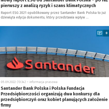
Nowy raport ESG od Santander Bank Polska – po raz
pierwszy z analizą ryzyk i szans klimatycznych
Raport ESG 2021 opublikowany przez Santander Bank Polska to już
dziewiąta edycja dokumentu, który przedstawia wpływ …
a
0
05.09.2022 (13:34) –
informacja prasowa
Santander Bank Polska i Polska Fundacja
Przedsiębiorczości organizują dwa konkursy dla
przedsiębiorczyń oraz kobiet planujących założenie
firmy