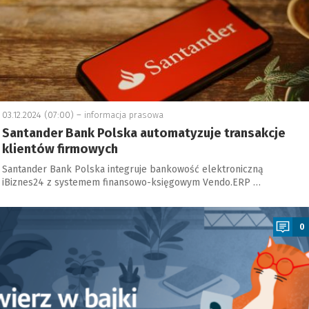
03.12.2024 (07:00) –
informacja prasowa
Santander Bank Polska automatyzuje transakcje
klientów firmowych
Santander Bank Polska integruje bankowość elektroniczną
iBiznes24 z systemem finansowo-księgowym Vendo.ERP …
a
0