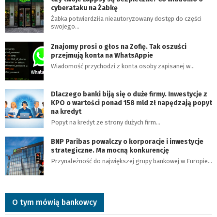
cyberataku na Żabkę
Żabka potwierdziła nieautoryzowany dostęp do części
swojego…
Znajomy prosi o głos na Zofię. Tak oszuści
przejmują konta na WhatsAppie
Wiadomość przychodzi z konta osoby zapisanej w…
Dlaczego banki biją się o duże firmy. Inwestycje z
KPO o wartości ponad 158 mld zł napędzają popyt
na kredyt
Popyt na kredyt ze strony dużych firm…
BNP Paribas powalczy o korporacje i inwestycje
strategiczne. Ma mocną konkurencję
Przynależność do największej grupy bankowej w Europie…
O tym mówią bankowcy