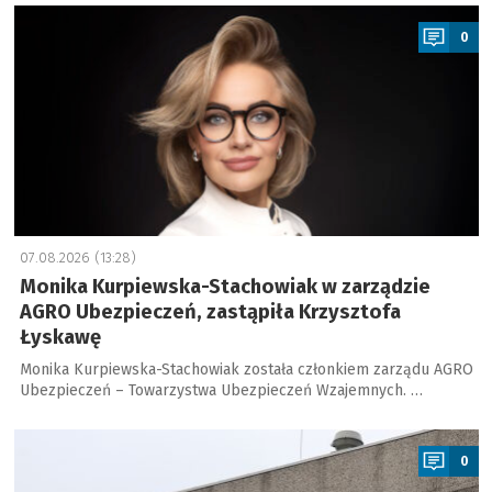
a
0
07.08.2026 (13:28)
Monika Kurpiewska-Stachowiak w zarządzie
AGRO Ubezpieczeń, zastąpiła Krzysztofa
Łyskawę
Monika Kurpiewska-Stachowiak została członkiem zarządu AGRO
Ubezpieczeń – Towarzystwa Ubezpieczeń Wzajemnych. …
a
0