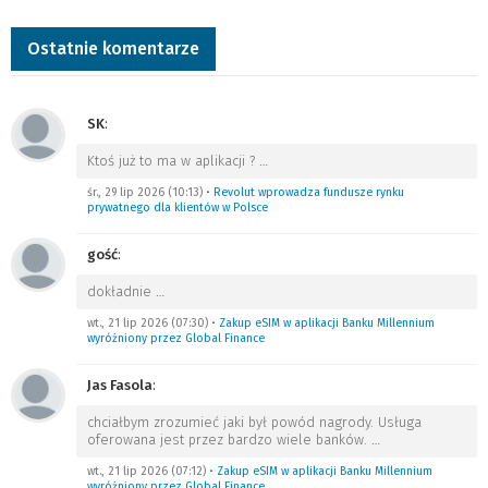
Ostatnie komentarze
SK
:
Ktoś już to ma w aplikacji ?
…
śr., 29 lip 2026 (10:13)
•
Revolut wprowadza fundusze rynku
prywatnego dla klientów w Polsce
gość
:
dokładnie
…
wt., 21 lip 2026 (07:30)
•
Zakup eSIM w aplikacji Banku Millennium
wyróżniony przez Global Finance
Jas Fasola
:
chciałbym zrozumieć jaki był powód nagrody. Usługa
oferowana jest przez bardzo wiele banków.
…
wt., 21 lip 2026 (07:12)
•
Zakup eSIM w aplikacji Banku Millennium
wyróżniony przez Global Finance