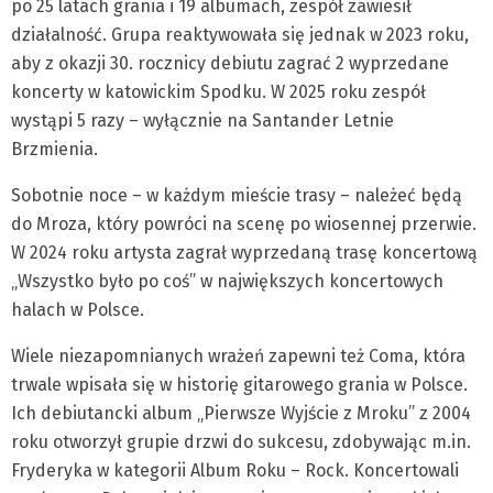
po 25 latach grania i 19 albumach, zespół zawiesił
działalność. Grupa reaktywowała się jednak w 2023 roku,
aby z okazji 30. rocznicy debiutu zagrać 2 wyprzedane
koncerty w katowickim Spodku. W 2025 roku zespół
wystąpi 5 razy – wyłącznie na Santander Letnie
Brzmienia.
Sobotnie noce – w każdym mieście trasy – należeć będą
do Mroza, który powróci na scenę po wiosennej przerwie.
W 2024 roku artysta zagrał wyprzedaną trasę koncertową
„Wszystko było po coś” w największych koncertowych
halach w Polsce.
Wiele niezapomnianych wrażeń zapewni też Coma, która
trwale wpisała się w historię gitarowego grania w Polsce.
Ich debiutancki album „Pierwsze Wyjście z Mroku” z 2004
roku otworzył grupie drzwi do sukcesu, zdobywając m.in.
Fryderyka w kategorii Album Roku – Rock. Koncertowali