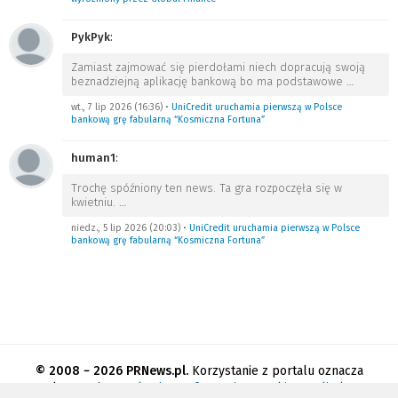
PykPyk
:
Zamiast zajmować się pierdołami niech dopracują swoją
beznadziejną aplikację bankową bo ma podstawowe
…
wt., 7 lip 2026 (16:36)
•
UniCredit uruchamia pierwszą w Polsce
bankową grę fabularną “Kosmiczna Fortuna”
human1
:
Trochę spóźniony ten news. Ta gra rozpoczęła się w
kwietniu.
…
niedz., 5 lip 2026 (20:03)
•
UniCredit uruchamia pierwszą w Polsce
bankową grę fabularną “Kosmiczna Fortuna”
© 2008 − 2026 PRNews.pl.
Korzystanie z portalu oznacza
akceptację
regulaminu
.
Informacja o cookies
.
Polityka