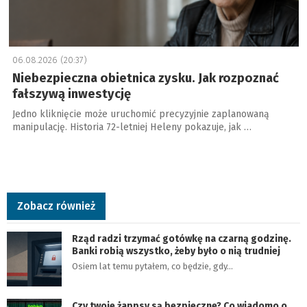
06.08.2026 (20:37)
Niebezpieczna obietnica zysku. Jak rozpoznać
fałszywą inwestycję
Jedno kliknięcie może uruchomić precyzyjnie zaplanowaną
manipulację. Historia 72-letniej Heleny pokazuje, jak …
Zobacz również
Rząd radzi trzymać gotówkę na czarną godzinę.
Banki robią wszystko, żeby było o nią trudniej
Osiem lat temu pytałem, co będzie, gdy…
Czy twoje żappsy są bezpieczne? Co wiadomo o