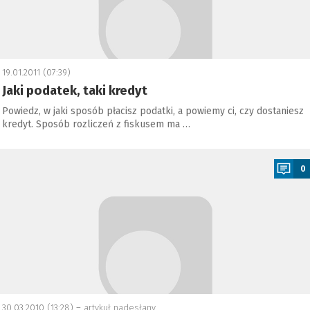
19.01.2011 (07:39)
Jaki podatek, taki kredyt
Powiedz, w jaki sposób płacisz podatki, a powiemy ci, czy dostaniesz
kredyt. Sposób rozliczeń z fiskusem ma …
a
0
30.03.2010 (13:28) –
artykuł nadesłany