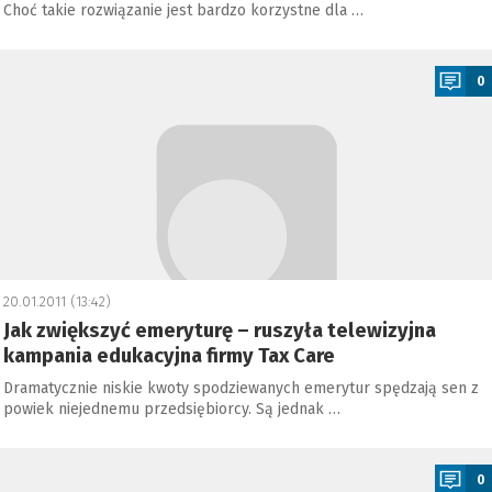
Choć takie rozwiązanie jest bardzo korzystne dla …
a
0
20.01.2011 (13:42)
Jak zwiększyć emeryturę – ruszyła telewizyjna
kampania edukacyjna firmy Tax Care
Dramatycznie niskie kwoty spodziewanych emerytur spędzają sen z
powiek niejednemu przedsiębiorcy. Są jednak …
a
0