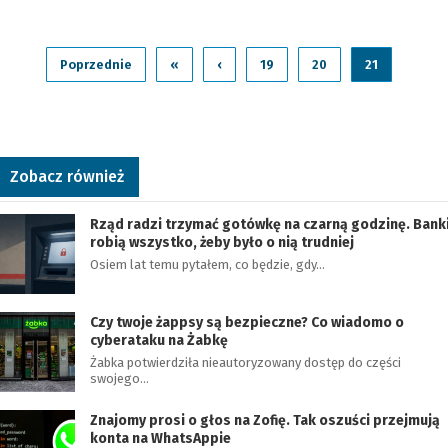
Poprzednie
«
‹
19
20
21
Zobacz również
Rząd radzi trzymać gotówkę na czarną godzinę. Bank
robią wszystko, żeby było o nią trudniej
Osiem lat temu pytałem, co będzie, gdy…
Czy twoje żappsy są bezpieczne? Co wiadomo o
cyberataku na Żabkę
Żabka potwierdziła nieautoryzowany dostęp do części
swojego…
Znajomy prosi o głos na Zofię. Tak oszuści przejmują
konta na WhatsAppie