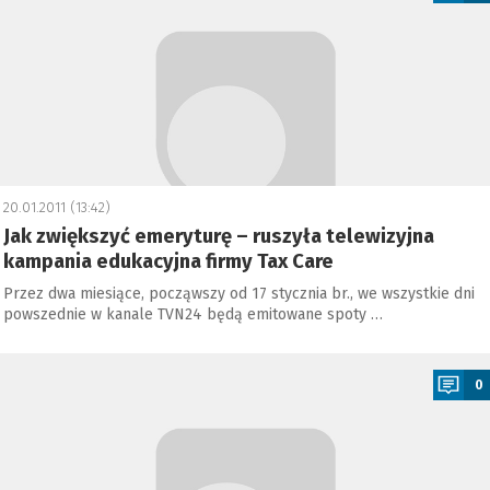
20.01.2011 (13:42)
Jak zwiększyć emeryturę – ruszyła telewizyjna
kampania edukacyjna firmy Tax Care
Przez dwa miesiące, począwszy od 17 stycznia br., we wszystkie dni
powszednie w kanale TVN24 będą emitowane spoty …
a
0