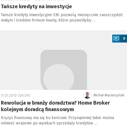
Tańsze kredyty na inwestycje
Tańsze kredyty inwestycyjne EBI pozwolą miesięcznie zaoszczędzić
małym i średnim firmom kwoty, które pozwoliłyby …
a
0
11.01.2010 (06:09)
Michał Macierzyński
Rewolucja w branży doradztwa? Home Broker
kolejnym doradcą finansowym
Kryzys finansowy ma się ku końcowi. Przynajmniej takie można
odnieść wrażenie po wynikach sprzedaży kredytów …