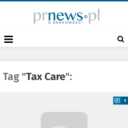
Tag "
Tax Care
":
a
0