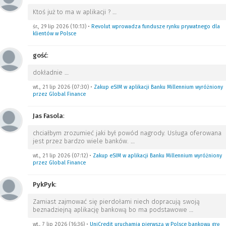
Ktoś już to ma w aplikacji ?
…
śr., 29 lip 2026 (10:13)
•
Revolut wprowadza fundusze rynku prywatnego dla
klientów w Polsce
gość
:
dokładnie
…
wt., 21 lip 2026 (07:30)
•
Zakup eSIM w aplikacji Banku Millennium wyróżniony
przez Global Finance
Jas Fasola
:
chciałbym zrozumieć jaki był powód nagrody. Usługa oferowana
jest przez bardzo wiele banków.
…
wt., 21 lip 2026 (07:12)
•
Zakup eSIM w aplikacji Banku Millennium wyróżniony
przez Global Finance
PykPyk
:
Zamiast zajmować się pierdołami niech dopracują swoją
beznadziejną aplikację bankową bo ma podstawowe
…
wt., 7 lip 2026 (16:36)
•
UniCredit uruchamia pierwszą w Polsce bankową grę