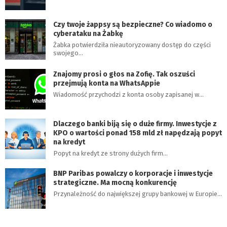
Czy twoje żappsy są bezpieczne? Co wiadomo o
cyberataku na Żabkę
Żabka potwierdziła nieautoryzowany dostęp do części
swojego…
Znajomy prosi o głos na Zofię. Tak oszuści
przejmują konta na WhatsAppie
Wiadomość przychodzi z konta osoby zapisanej w…
Dlaczego banki biją się o duże firmy. Inwestycje z
KPO o wartości ponad 158 mld zł napędzają popyt
na kredyt
Popyt na kredyt ze strony dużych firm…
BNP Paribas powalczy o korporacje i inwestycje
strategiczne. Ma mocną konkurencję
Przynależność do największej grupy bankowej w Europie…