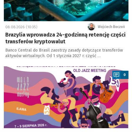
08.08.2026 (10:35)
Wojciech Boczoń
Brazylia wprowadza 24-godzinną retencję części
transferów kryptowalut
Banco Central do Brasil zaostrzy zasady dotyczące transferów
aktywów wirtualnych. Od 1 stycznia 2027 r. część …
a
0