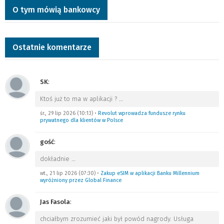
O tym mówią bankowcy
Ostatnie komentarze
SK
:
Ktoś już to ma w aplikacji ?
…
śr., 29 lip 2026 (10:13)
•
Revolut wprowadza fundusze rynku
prywatnego dla klientów w Polsce
gość
:
dokładnie
…
wt., 21 lip 2026 (07:30)
•
Zakup eSIM w aplikacji Banku Millennium
wyróżniony przez Global Finance
Jas Fasola
:
chciałbym zrozumieć jaki był powód nagrody. Usługa