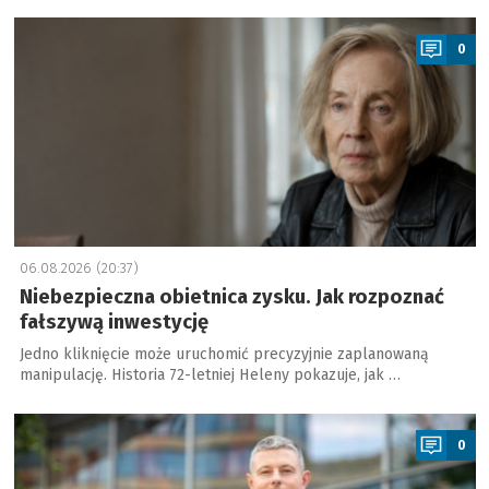
a
0
06.08.2026 (20:37)
Niebezpieczna obietnica zysku. Jak rozpoznać
fałszywą inwestycję
Jedno kliknięcie może uruchomić precyzyjnie zaplanowaną
manipulację. Historia 72-letniej Heleny pokazuje, jak …
a
0