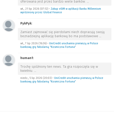
oferowana jest przez bardzo wiele banków.
…
wt., 21 lip 2026 (07:12)
•
Zakup eSIM w aplikacji Banku Millennium
wyróżniony przez Global Finance
PykPyk
:
Zamiast zajmować się pierdołami niech dopracują swoją
beznadziejną aplikację bankową bo ma podstawowe
…
wt., 7 lip 2026 (16:36)
•
UniCredit uruchamia pierwszą w Polsce
bankową grę fabularną “Kosmiczna Fortuna”
human1
:
Trochę spóźniony ten news. Ta gra rozpoczęła się w
kwietniu.
…
niedz., 5 lip 2026 (20:03)
•
UniCredit uruchamia pierwszą w Polsce
bankową grę fabularną “Kosmiczna Fortuna”