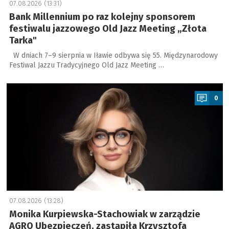
07.08.2026 (13:31)
Bank Millennium po raz kolejny sponsorem
festiwalu jazzowego Old Jazz Meeting „Złota
Tarka"
W dniach 7–9 sierpnia w Iławie odbywa się 55. Międzynarodowy
Festiwal Jazzu Tradycyjnego Old Jazz Meeting …
a
0
07.08.2026 (13:28)
Monika Kurpiewska-Stachowiak w zarządzie
AGRO Ubezpieczeń, zastąpiła Krzysztofa