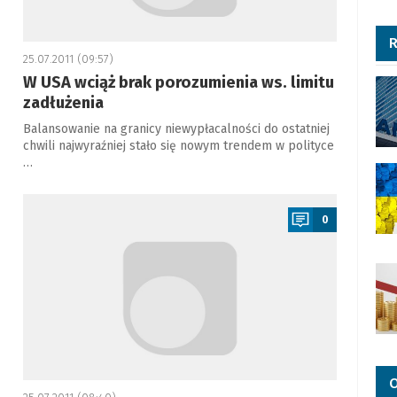
R
25.07.2011 (09:57)
W USA wciąż brak porozumienia ws. limitu
zadłużenia
Balansowanie na granicy niewypłacalności do ostatniej
chwili najwyraźniej stało się nowym trendem w polityce
…
a
0
O