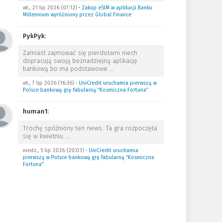
wt., 21 lip 2026 (07:12)
•
Zakup eSIM w aplikacji Banku
Millennium wyróżniony przez Global Finance
PykPyk
:
Zamiast zajmować się pierdołami niech
dopracują swoją beznadziejną aplikację
bankową bo ma podstawowe
…
wt., 7 lip 2026 (16:36)
•
UniCredit uruchamia pierwszą w
Polsce bankową grę fabularną “Kosmiczna Fortuna”
human1
:
Trochę spóźniony ten news. Ta gra rozpoczęła
się w kwietniu.
…
niedz., 5 lip 2026 (20:03)
•
UniCredit uruchamia
pierwszą w Polsce bankową grę fabularną “Kosmiczna
Fortuna”