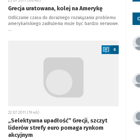
25.07.2011 (08:40)
Grecja uratowana, kolej na Amerykę
Odliczanie czasu do doraźnego rozwiązania problemu
O
amerykańskiego zadłużenia może być bardzo nerwowe.
…
a
0
22.07.2011 (19:46)
„Selektywna upadłość” Grecji, szczyt
liderów strefy euro pomaga rynkom
akcyjnym