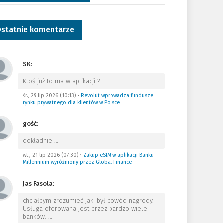
statnie komentarze
SK
:
Ktoś już to ma w aplikacji ?
…
śr., 29 lip 2026 (10:13)
•
Revolut wprowadza fundusze
rynku prywatnego dla klientów w Polsce
gość
:
dokładnie
…
wt., 21 lip 2026 (07:30)
•
Zakup eSIM w aplikacji Banku
Millennium wyróżniony przez Global Finance
Jas Fasola
:
chciałbym zrozumieć jaki był powód nagrody.
Usługa oferowana jest przez bardzo wiele
banków.
…