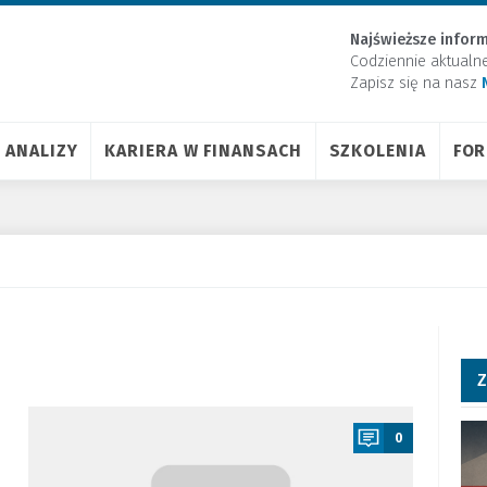
Najświeższe inform
Codziennie aktualn
Zapisz się na nasz
ANALIZY
KARIERA W FINANSACH
SZKOLENIA
FO
Z
a
0