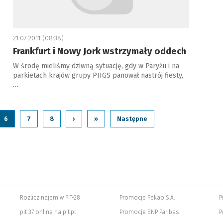
21.07.2011 (08:38)
Frankfurt i Nowy Jork wstrzymały oddech
W środę mieliśmy dziwną sytuację, gdy w Paryżu i na
parkietach krajów grupy PIIGS panował nastrój fiesty,
…
6
7
8
›
»
Następne
Rozlicz najem w PIT-28
Promocje Pekao S.A.
P
pit 37 online na pit.pl
Promocje BNP Paribas
P