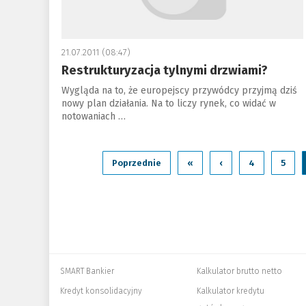
21.07.2011 (08:47)
Restrukturyzacja tylnymi drzwiami?
Wygląda na to, że europejscy przywódcy przyjmą dziś
nowy plan działania. Na to liczy rynek, co widać w
notowaniach …
Poprzednie
«
‹
4
5
SMART Bankier
Kalkulator brutto netto
Kredyt konsolidacyjny
Kalkulator kredytu