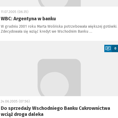
11.07.2005 (06:35)
WBC: Argentyna w banku
W grudniu 2001 roku Marta Wolińska potrzebowała większej gotówki.
Zdecydowała się wziąć kredyt we Wschodnim Banku …
a
0
24.06.2005 (07:56)
Do sprzedaży Wschodniego Banku Cukrownictwa
wciąż droga daleka