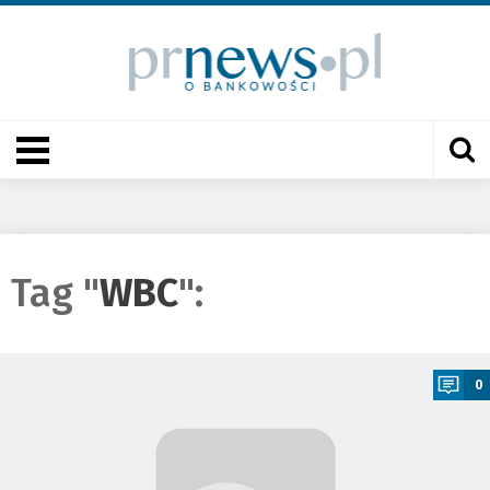
Tag "
WBC
":
a
0