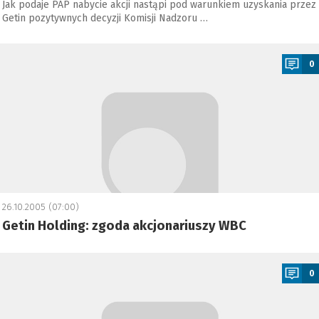
Jak podaje PAP nabycie akcji nastąpi pod warunkiem uzyskania przez
Getin pozytywnych decyzji Komisji Nadzoru …
a
0
26.10.2005 (07:00)
Getin Holding: zgoda akcjonariuszy WBC
a
0