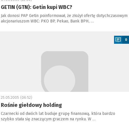
GETIN (GTN): Getin kupi WBC?
Jak donosi PAP Getin poinformował, że złożył ofertę dotychczasowym
akcjonariuszom WBC: PKO BP, Pekao, Bank BPH, …
a
0
25.05.2005 (06:52)
Rośnie giełdowy holding
Czarnecki od dwóch lat buduje grupę finansową, która bardzo
szybko stała się znaczącym graczem na rynku. W …