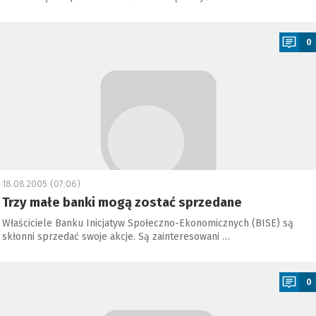
a
0
18.08.2005 (07:06)
Trzy małe banki mogą zostać sprzedane
Właściciele Banku Inicjatyw Społeczno-Ekonomicznych (BISE) są
skłonni sprzedać swoje akcje. Są zainteresowani …
a
0