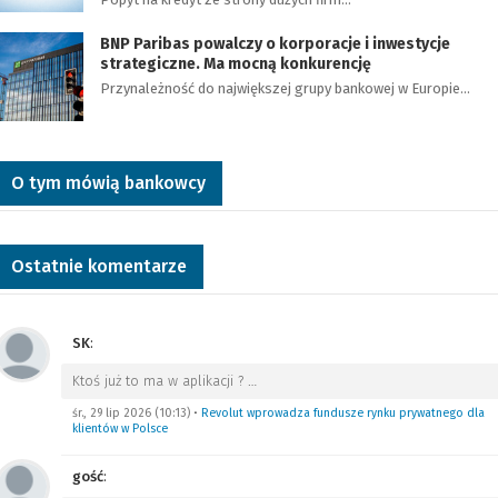
BNP Paribas powalczy o korporacje i inwestycje
strategiczne. Ma mocną konkurencję
Przynależność do największej grupy bankowej w Europie…
O tym mówią bankowcy
Ostatnie komentarze
SK
:
Ktoś już to ma w aplikacji ?
…
śr., 29 lip 2026 (10:13)
•
Revolut wprowadza fundusze rynku prywatnego dla
klientów w Polsce
gość
: