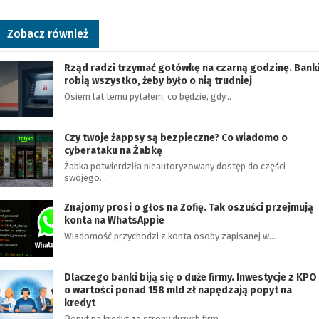
Zobacz również
Rząd radzi trzymać gotówkę na czarną godzinę. Bank
robią wszystko, żeby było o nią trudniej
Osiem lat temu pytałem, co będzie, gdy…
Czy twoje żappsy są bezpieczne? Co wiadomo o
cyberataku na Żabkę
Żabka potwierdziła nieautoryzowany dostęp do części
swojego…
Znajomy prosi o głos na Zofię. Tak oszuści przejmują
konta na WhatsAppie
Wiadomość przychodzi z konta osoby zapisanej w…
Dlaczego banki biją się o duże firmy. Inwestycje z KPO
o wartości ponad 158 mld zł napędzają popyt na
kredyt
Popyt na kredyt ze strony dużych firm…