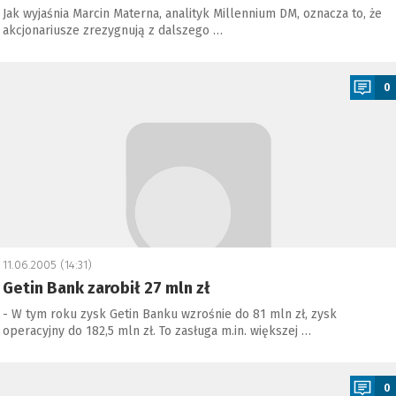
Jak wyjaśnia Marcin Materna, analityk Millennium DM, oznacza to, że
akcjonariusze zrezygnują z dalszego …
a
0
11.06.2005 (14:31)
Getin Bank zarobił 27 mln zł
- W tym roku zysk Getin Banku wzrośnie do 81 mln zł, zysk
operacyjny do 182,5 mln zł. To zasługa m.in. większej …
a
0