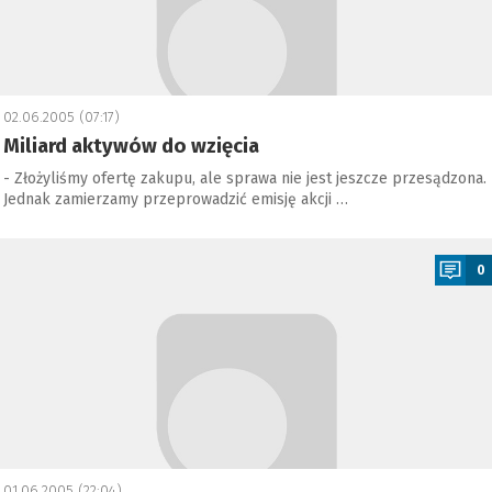
02.06.2005 (07:17)
Miliard aktywów do wzięcia
- Złożyliśmy ofertę zakupu, ale sprawa nie jest jeszcze przesądzona.
Jednak zamierzamy przeprowadzić emisję akcji …
a
0
01.06.2005 (22:04)