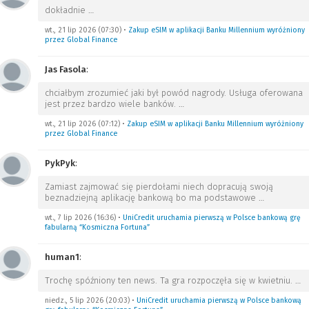
dokładnie
…
wt., 21 lip 2026 (07:30)
•
Zakup eSIM w aplikacji Banku Millennium wyróżniony
przez Global Finance
Jas Fasola
:
chciałbym zrozumieć jaki był powód nagrody. Usługa oferowana
jest przez bardzo wiele banków.
…
wt., 21 lip 2026 (07:12)
•
Zakup eSIM w aplikacji Banku Millennium wyróżniony
przez Global Finance
PykPyk
:
Zamiast zajmować się pierdołami niech dopracują swoją
beznadziejną aplikację bankową bo ma podstawowe
…
wt., 7 lip 2026 (16:36)
•
UniCredit uruchamia pierwszą w Polsce bankową grę
fabularną “Kosmiczna Fortuna”
human1
:
Trochę spóźniony ten news. Ta gra rozpoczęła się w kwietniu.
…
niedz., 5 lip 2026 (20:03)
•
UniCredit uruchamia pierwszą w Polsce bankową