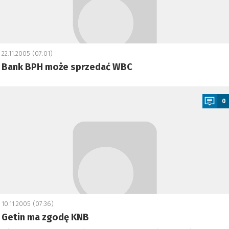
22.11.2005 (07:01)
Bank BPH może sprzedać WBC
a
0
10.11.2005 (07:36)
Getin ma zgodę KNB