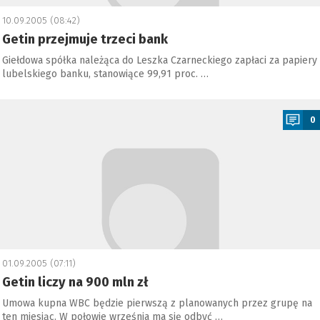
10.09.2005 (08:42)
Getin przejmuje trzeci bank
Giełdowa spółka należąca do Leszka Czarneckiego zapłaci za papiery
lubelskiego banku, stanowiące 99,91 proc. …
a
0
01.09.2005 (07:11)
Getin liczy na 900 mln zł
Umowa kupna WBC będzie pierwszą z planowanych przez grupę na
ten miesiąc. W połowie września ma się odbyć …