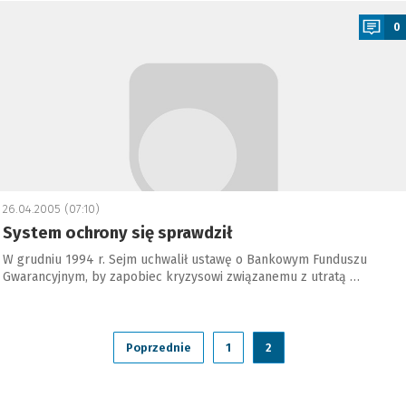
a
0
26.04.2005 (07:10)
System ochrony się sprawdził
W grudniu 1994 r. Sejm uchwalił ustawę o Bankowym Funduszu
Gwarancyjnym, by zapobiec kryzysowi związanemu z utratą …
Poprzednie
1
2