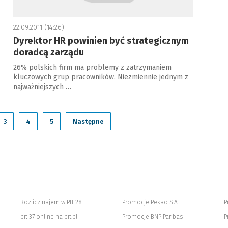
22.09.2011 (14:26)
Dyrektor HR powinien być strategicznym
doradcą zarządu
26% polskich firm ma problemy z zatrzymaniem
kluczowych grup pracowników. Niezmiennie jednym z
najważniejszych …
3
4
5
Następne
Rozlicz najem w PIT-28
Promocje Pekao S.A.
P
pit 37 online na pit.pl
Promocje BNP Paribas
P