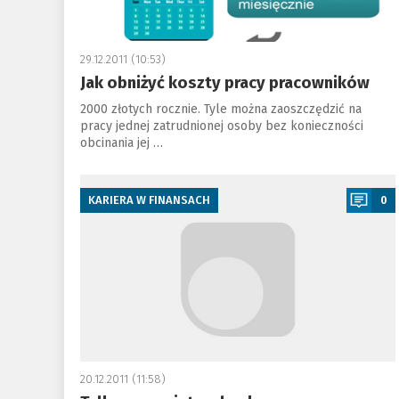
29.12.2011 (10:53)
Jak obniżyć koszty pracy pracowników
2000 złotych rocznie. Tyle można zaoszczędzić na
pracy jednej zatrudnionej osoby bez konieczności
obcinania jej …
a
KARIERA W FINANSACH
0
20.12.2011 (11:58)