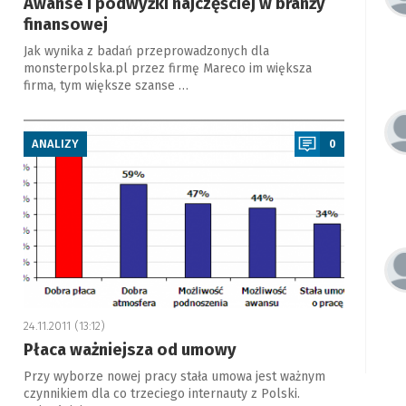
Awanse i podwyżki najczęściej w branży
finansowej
Jak wynika z badań przeprowadzonych dla
monsterpolska.pl przez firmę Mareco im większa
firma, tym większe szanse …
a
ANALIZY
0
24.11.2011 (13:12)
Płaca ważniejsza od umowy
Przy wyborze nowej pracy stała umowa jest ważnym
czynnikiem dla co trzeciego internauty z Polski.