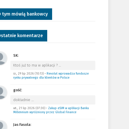
 tym mówią bankowcy
statnie komentarze
SK
:
Ktoś już to ma w aplikacji ?
…
śr., 29 lip 2026 (10:13)
•
Revolut wprowadza fundusze
rynku prywatnego dla klientów w Polsce
gość
:
dokładnie
…
wt., 21 lip 2026 (07:30)
•
Zakup eSIM w aplikacji Banku
Millennium wyróżniony przez Global Finance
Jas Fasola
: