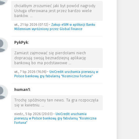
chciałbym zrozumieć jaki był powód nagrody.
Usługa oferowana jest przez bardzo wiele
banków.
…
wt., 21 lip 2026 (07:12)
•
Zakup eSIM w aplikacji Banku
Millennium wyróżniony przez Global Finance
PykPyk
:
Zamiast zajmować się pierdołami niech
dopracują swoją beznadziejną aplikację
bankową bo ma podstawowe
…
wt., 7 lip 2026 (16:36)
•
UniCredit uruchamia pierwszą w
Polsce bankową grę fabularną “Kosmiczna Fortuna”
human1
:
Trochę spóźniony ten news. Ta gra rozpoczęła
się w kwietniu.
…
niedz., 5 lip 2026 (20:03)
•
UniCredit uruchamia
pierwszą w Polsce bankową grę fabularną “Kosmiczna
Fortuna”