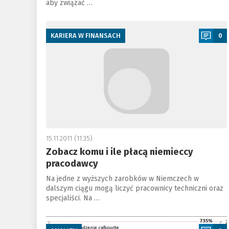
aby związać …
a
KARIERA W FINANSACH
0
15.11.2011 (11:35)
Zobacz komu i ile płacą niemieccy
pracodawcy
Na jedne z wyższych zarobków w Niemczech w
dalszym ciągu mogą liczyć pracownicy techniczni oraz
specjaliści. Na …
a