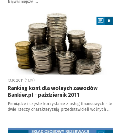
Najważniejsze …
a
0
13.10.2011 (11:19)
Ranking kont dla wolnych zawodów
Bankier.pl - październik 2011
Pieniądze i częste korzystanie z usług finansowych - te
dwie rzeczy charakteryzują przedstawicieli wolnych …
a