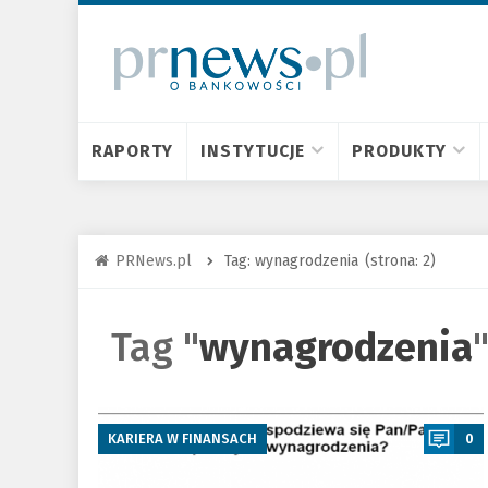
RAPORTY
INSTYTUCJE
PRODUKTY
PRNews.pl
Tag: wynagrodzenia
(strona: 2)
Tag "
wynagrodzenia
"
a
KARIERA W FINANSACH
0