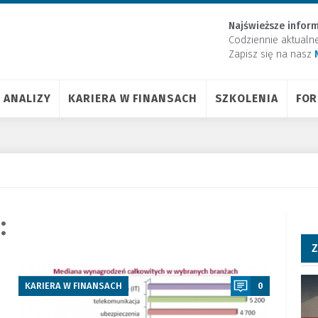
Najświeższe inform
Codziennie aktualn
Zapisz się na nasz
ANALIZY
KARIERA W FINANSACH
SZKOLENIA
FO
:
Z
a
KARIERA W FINANSACH
0