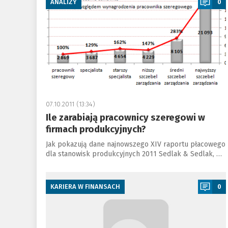
ANALIZY
0
07.10.2011 (13:34)
Ile zarabiają pracownicy szeregowi w
firmach produkcyjnych?
Jak pokazują dane najnowszego XIV raportu płacowego
dla stanowisk produkcyjnych 2011 Sedlak & Sedlak, …
a
KARIERA W FINANSACH
0