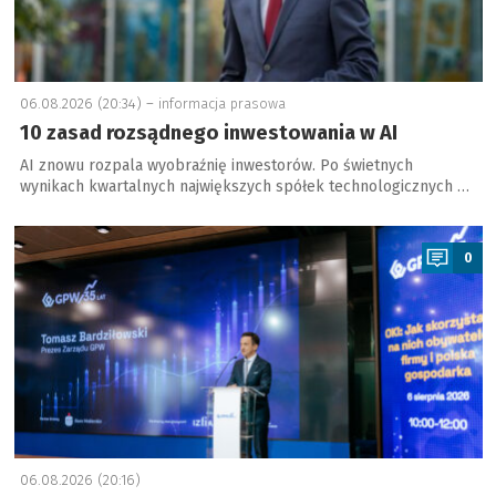
06.08.2026 (20:34) –
informacja prasowa
10 zasad rozsądnego inwestowania w AI
AI znowu rozpala wyobraźnię inwestorów. Po świetnych
wynikach kwartalnych największych spółek technologicznych …
a
0
06.08.2026 (20:16)