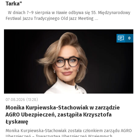
Tarka"
W dniach 7–9 sierpnia w Iławie odbywa się 55. Międzynarodowy
Festiwal Jazzu Tradycyjnego Old Jazz Meeting …
a
0
07.08.2026 (13:28)
Monika Kurpiewska-Stachowiak w zarządzie
AGRO Ubezpieczeń, zastąpiła Krzysztofa
Łyskawę
Monika Kurpiewska-Stachowiak została członkiem zarządu AGRO
Ubezpieczeń – Towarzystwa Ubezpieczeń Wzajemnych. …