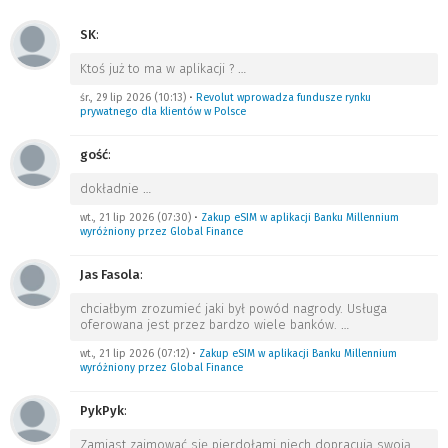
SK
:
Ktoś już to ma w aplikacji ?
…
śr., 29 lip 2026 (10:13)
•
Revolut wprowadza fundusze rynku
prywatnego dla klientów w Polsce
gość
:
dokładnie
…
wt., 21 lip 2026 (07:30)
•
Zakup eSIM w aplikacji Banku Millennium
wyróżniony przez Global Finance
Jas Fasola
:
chciałbym zrozumieć jaki był powód nagrody. Usługa
oferowana jest przez bardzo wiele banków.
…
wt., 21 lip 2026 (07:12)
•
Zakup eSIM w aplikacji Banku Millennium
wyróżniony przez Global Finance
PykPyk
:
Zamiast zajmować się pierdołami niech dopracują swoją