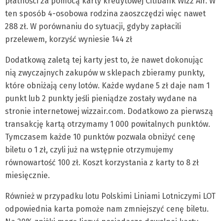
płatności za pomocą karty kredytowej Citibank Wizz Air. W
ten sposób 4-osobowa rodzina zaoszczędzi więc nawet
288 zł. W porównaniu do sytuacji, gdyby zapłacili
przelewem, korzyść wyniesie 144 zł
Dodatkową zaletą tej karty jest to, że nawet dokonując
nią zwyczajnych zakupów w sklepach zbieramy punkty,
które obniżają ceny lotów. Każde wydane 5 zł daje nam 1
punkt lub 2 punkty jeśli pieniądze zostały wydane na
stronie internetowej wizzair.com. Dodatkowo za pierwszą
transakcję kartą otrzymamy 1 000 powitalnych punktów.
Tymczasem każde 10 punktów pozwala obniżyć cenę
biletu o 1 zł, czyli już na wstępnie otrzymujemy
równowartość 100 zł. Koszt korzystania z karty to 8 zł
miesięcznie.
Również w przypadku lotu Polskimi Liniami Lotniczymi LOT
odpowiednia karta pomoże nam zmniejszyć cenę biletu.