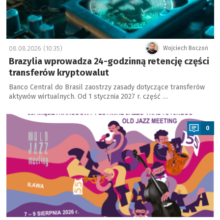
08.08.2026 (10:35)
Wojciech Boczoń
Brazylia wprowadza 24-godzinną retencję części
transferów kryptowalut
Banco Central do Brasil zaostrzy zasady dotyczące transferów
aktywów wirtualnych. Od 1 stycznia 2027 r. część …
a
0