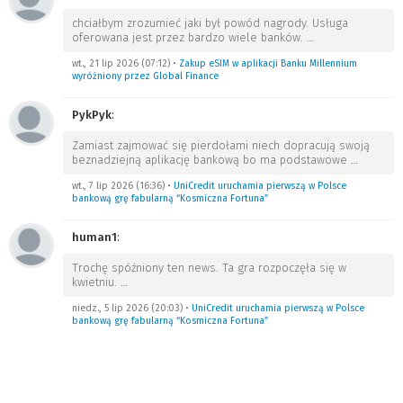
chciałbym zrozumieć jaki był powód nagrody. Usługa
oferowana jest przez bardzo wiele banków.
…
wt., 21 lip 2026 (07:12)
•
Zakup eSIM w aplikacji Banku Millennium
wyróżniony przez Global Finance
PykPyk
:
Zamiast zajmować się pierdołami niech dopracują swoją
beznadziejną aplikację bankową bo ma podstawowe
…
wt., 7 lip 2026 (16:36)
•
UniCredit uruchamia pierwszą w Polsce
bankową grę fabularną “Kosmiczna Fortuna”
human1
:
Trochę spóźniony ten news. Ta gra rozpoczęła się w
kwietniu.
…
niedz., 5 lip 2026 (20:03)
•
UniCredit uruchamia pierwszą w Polsce
bankową grę fabularną “Kosmiczna Fortuna”