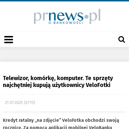
Telewizor, komórkę, komputer. Te sprzęty
najchętniej kupują użytkownicy VeloFotki
21.07.2025 (07:15)
Kredyt ratalny „na zdjęcie” VeloFotka obchodzi swoją
rocznicę. Za pomocą aplikacji mobilnej VeloBanku