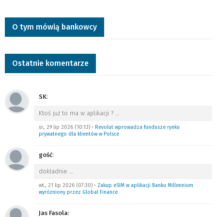
O tym mówią bankowcy
Ostatnie komentarze
SK
:
Ktoś już to ma w aplikacji ?
…
śr., 29 lip 2026 (10:13)
•
Revolut wprowadza fundusze rynku
prywatnego dla klientów w Polsce
gość
:
dokładnie
…
wt., 21 lip 2026 (07:30)
•
Zakup eSIM w aplikacji Banku Millennium
wyróżniony przez Global Finance
Jas Fasola
: