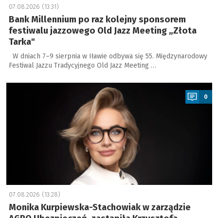
07.08.2026 (13:31)
Bank Millennium po raz kolejny sponsorem
festiwalu jazzowego Old Jazz Meeting „Złota
Tarka"
W dniach 7–9 sierpnia w Iławie odbywa się 55. Międzynarodowy
Festiwal Jazzu Tradycyjnego Old Jazz Meeting …
a
0
07.08.2026 (13:28)
Monika Kurpiewska-Stachowiak w zarządzie