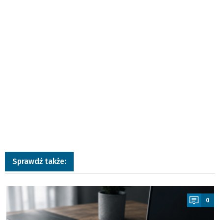
Sprawdź także:
a
0