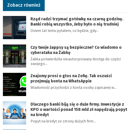
Zobacz również
Rząd radzi trzymać gotówkę na czarną godzinę.
Banki robią wszystko, żeby było o nią trudniej
Osiem lat temu pytałem, co będzie, gdy…
Czy twoje żappsy są bezpieczne? Co wiadomo o
cyberataku na Żabkę
Żabka potwierdziła nieautoryzowany dostęp do części
swojego…
Znajomy prosi o głos na Zofię. Tak oszuści
przejmują konta na WhatsAppie
Wiadomość przychodzi z konta osoby zapisanej w…
Dlaczego banki biją się o duże firmy. Inwestycje z
KPO o wartości ponad 158 mld zł napędzają popyt
na kredyt
Popyt na kredyt ze strony dużych firm…