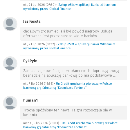
wt., 21 lip 2026 (07:30)
•
Zakup eSIM w aplikacji Banku Millennium
wyróżniony przez Global Finance
Jas Fasola
:
chciałbym zrozumieć jaki był powód nagrody. Usługa
oferowana jest przez bardzo wiele banków.
…
wt., 21 lip 2026 (07:12)
•
Zakup eSIM w aplikacji Banku Millennium
wyróżniony przez Global Finance
PykPyk
:
Zamiast zajmować się pierdołami niech dopracują swoją
beznadziejną aplikację bankową bo ma podstawowe
…
wt., 7 lip 2026 (16:36)
•
UniCredit uruchamia pierwszą w Polsce
bankową grę fabularną “Kosmiczna Fortuna”
human1
:
Trochę spóźniony ten news. Ta gra rozpoczęła się w
kwietniu.
…
niedz., 5 lip 2026 (20:03)
•
UniCredit uruchamia pierwszą w Polsce
bankową grę fabularną “Kosmiczna Fortuna”