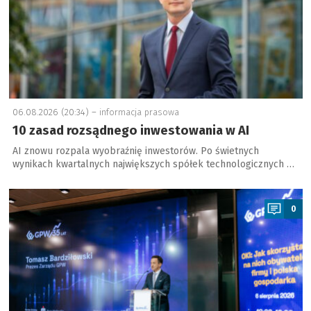
06.08.2026 (20:34) –
informacja prasowa
10 zasad rozsądnego inwestowania w AI
AI znowu rozpala wyobraźnię inwestorów. Po świetnych
wynikach kwartalnych największych spółek technologicznych …
a
0