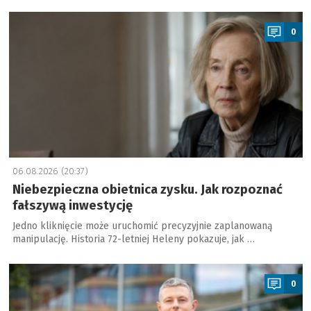
a
0
06.08.2026 (20:37)
Niebezpieczna obietnica zysku. Jak rozpoznać
fałszywą inwestycję
Jedno kliknięcie może uruchomić precyzyjnie zaplanowaną
manipulację. Historia 72-letniej Heleny pokazuje, jak …
a
0