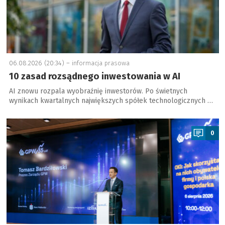
06.08.2026 (20:34) –
informacja prasowa
10 zasad rozsądnego inwestowania w AI
AI znowu rozpala wyobraźnię inwestorów. Po świetnych
wynikach kwartalnych największych spółek technologicznych …
a
0