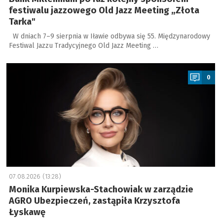
festiwalu jazzowego Old Jazz Meeting „Złota
Tarka"
W dniach 7–9 sierpnia w Iławie odbywa się 55. Międzynarodowy
Festiwal Jazzu Tradycyjnego Old Jazz Meeting …
a
0
07.08.2026 (13:28)
Monika Kurpiewska-Stachowiak w zarządzie
AGRO Ubezpieczeń, zastąpiła Krzysztofa
Łyskawę