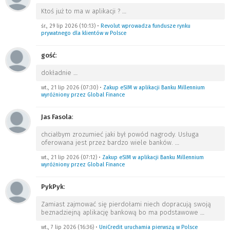
Ktoś już to ma w aplikacji ?
…
śr., 29 lip 2026 (10:13)
•
Revolut wprowadza fundusze rynku
prywatnego dla klientów w Polsce
gość
:
dokładnie
…
wt., 21 lip 2026 (07:30)
•
Zakup eSIM w aplikacji Banku Millennium
wyróżniony przez Global Finance
Jas Fasola
:
chciałbym zrozumieć jaki był powód nagrody. Usługa
oferowana jest przez bardzo wiele banków.
…
wt., 21 lip 2026 (07:12)
•
Zakup eSIM w aplikacji Banku Millennium
wyróżniony przez Global Finance
PykPyk
:
Zamiast zajmować się pierdołami niech dopracują swoją
beznadziejną aplikację bankową bo ma podstawowe
…
wt., 7 lip 2026 (16:36)
•
UniCredit uruchamia pierwszą w Polsce