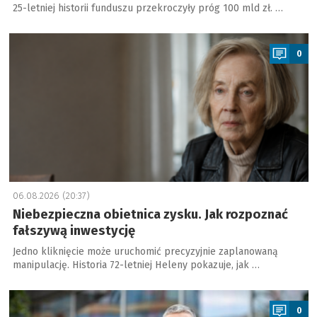
25-letniej historii funduszu przekroczyły próg 100 mld zł. …
a
0
06.08.2026 (20:37)
Niebezpieczna obietnica zysku. Jak rozpoznać
fałszywą inwestycję
Jedno kliknięcie może uruchomić precyzyjnie zaplanowaną
manipulację. Historia 72-letniej Heleny pokazuje, jak …
a
0