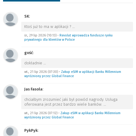
SK
:
Ktoś już to ma w aplikacji ?
…
śr., 29 lip 2026 (10:13)
•
Revolut wprowadza fundusze rynku
prywatnego dla klientów w Polsce
gość
:
dokładnie
…
wt., 21 lip 2026 (07:30)
•
Zakup eSIM w aplikacji Banku Millennium
wyróżniony przez Global Finance
Jas Fasola
:
chciałbym zrozumieć jaki był powód nagrody. Usługa
oferowana jest przez bardzo wiele banków.
…
wt., 21 lip 2026 (07:12)
•
Zakup eSIM w aplikacji Banku Millennium
wyróżniony przez Global Finance
PykPyk
: