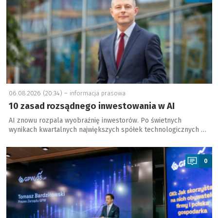
06.08.2026 (20:34) –
informacja prasowa
10 zasad rozsądnego inwestowania w AI
AI znowu rozpala wyobraźnię inwestorów. Po świetnych
wynikach kwartalnych największych spółek technologicznych …
a
0