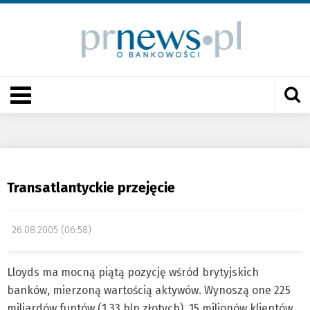
Transatlantyckie przejęcie
26.08.2005 (06:58)
Lloyds ma mocną piątą pozycję wśród brytyjskich
banków, mierzoną wartością aktywów. Wynoszą one 225
miliardów funtów (1,33 bln złotych). 15 milionów klientów