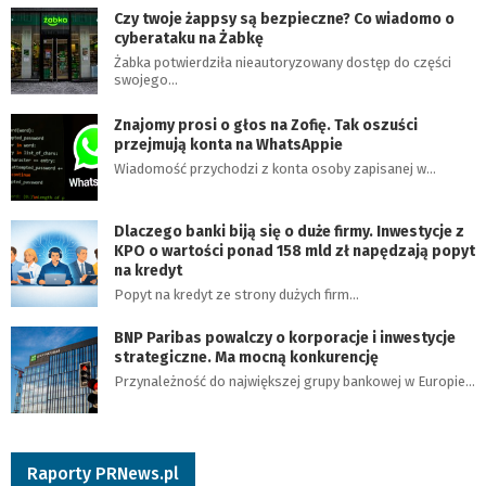
Czy twoje żappsy są bezpieczne? Co wiadomo o
cyberataku na Żabkę
Żabka potwierdziła nieautoryzowany dostęp do części
swojego…
Znajomy prosi o głos na Zofię. Tak oszuści
przejmują konta na WhatsAppie
Wiadomość przychodzi z konta osoby zapisanej w…
Dlaczego banki biją się o duże firmy. Inwestycje z
KPO o wartości ponad 158 mld zł napędzają popyt
na kredyt
Popyt na kredyt ze strony dużych firm…
BNP Paribas powalczy o korporacje i inwestycje
strategiczne. Ma mocną konkurencję
Przynależność do największej grupy bankowej w Europie…
Raporty PRNews.pl