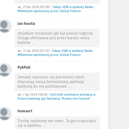
wt., 21 lip 2026 (07:30)
•
Zakup eSIM w aplikacji Banku
Millennium wyróżniony przez Global Finance
Jas Fasola
:
chciałbym zrozumieć jaki był powód nagrody.
Usługa oferowana jest przez bardzo wiele
banków.
…
wt., 21 lip 2026 (07:12)
•
Zakup eSIM w aplikacji Banku
Millennium wyróżniony przez Global Finance
PykPyk
:
Zamiast zajmować się pierdołami niech
dopracują swoją beznadziejną aplikację
bankową bo ma podstawowe
…
wt., 7 lip 2026 (16:36)
•
UniCredit uruchamia pierwszą w
Polsce bankową grę fabularną “Kosmiczna Fortuna”
human1
:
Trochę spóźniony ten news. Ta gra rozpoczęła
się w kwietniu.
…