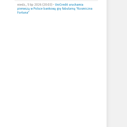
niedz., 5 lip 2026 (20:03)
•
UniCredit uruchamia
pierwszą w Polsce bankową grę fabularną “Kosmiczna
Fortuna”