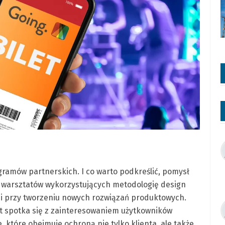
gramów partnerskich. I co warto podkreślić, pomysł
h warsztatów wykorzystujących metodologię design
ami przy tworzeniu nowych rozwiązań produktowych.
t spotka się z zainteresowaniem użytkowników
, które obejmuje ochroną nie tylko klienta, ale także