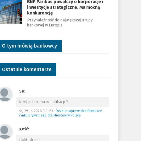
BNP Paribas powalczy o korporacje i
inwestycje strategiczne. Ma mocną
konkurencję
Przynależność do największej grupy
bankowej w Europie…
O tym mówią bankowcy
Ostatnie komentarze
SK
:
Ktoś już to ma w aplikacji ?
…
śr., 29 lip 2026 (10:13)
•
Revolut wprowadza fundusze
rynku prywatnego dla klientów w Polsce
gość
:
dokładnie
…