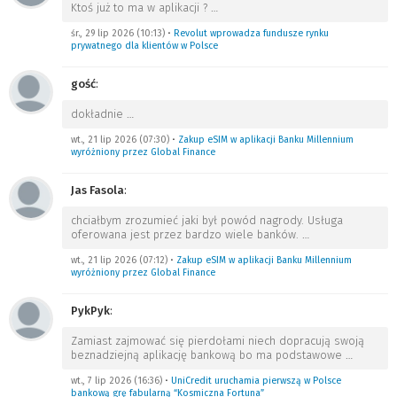
Ktoś już to ma w aplikacji ?
…
śr., 29 lip 2026 (10:13)
•
Revolut wprowadza fundusze rynku
prywatnego dla klientów w Polsce
gość
:
dokładnie
…
wt., 21 lip 2026 (07:30)
•
Zakup eSIM w aplikacji Banku Millennium
wyróżniony przez Global Finance
Jas Fasola
:
chciałbym zrozumieć jaki był powód nagrody. Usługa
oferowana jest przez bardzo wiele banków.
…
wt., 21 lip 2026 (07:12)
•
Zakup eSIM w aplikacji Banku Millennium
wyróżniony przez Global Finance
PykPyk
:
Zamiast zajmować się pierdołami niech dopracują swoją
beznadziejną aplikację bankową bo ma podstawowe
…
wt., 7 lip 2026 (16:36)
•
UniCredit uruchamia pierwszą w Polsce
bankową grę fabularną “Kosmiczna Fortuna”