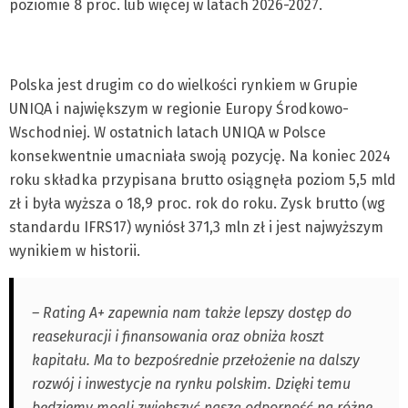
poziomie 8 proc. lub więcej w latach 2026-2027.
Polska jest drugim co do wielkości rynkiem w Grupie
UNIQA i największym w regionie Europy Środkowo-
Wschodniej. W ostatnich latach UNIQA w Polsce
konsekwentnie umacniała swoją pozycję. Na koniec 2024
roku składka przypisana brutto osiągnęła poziom 5,5 mld
zł i była wyższa o 18,9 proc. rok do roku. Zysk brutto (wg
standardu IFRS17) wyniósł 371,3 mln zł i jest najwyższym
wynikiem w historii.
– Rating A+ zapewnia nam także lepszy dostęp do
reasekuracji i finansowania oraz obniża koszt
kapitału. Ma to bezpośrednie przełożenie na dalszy
rozwój i inwestycje na rynku polskim. Dzięki temu
będziemy mogli zwiększyć naszą odporność na różne