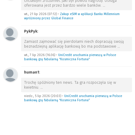
chciałbym zrozumieć jaki był powód nagrody. Usługa
oferowana jest przez bardzo wiele banków.
…
wt., 21 lip 2026 (07:12)
•
Zakup eSIM w aplikacji Banku Millennium
wyróżniony przez Global Finance
PykPyk
:
Zamiast zajmować się pierdołami niech dopracują swoją
beznadziejną aplikację bankową bo ma podstawowe
…
wt., 7 lip 2026 (16:36)
•
UniCredit uruchamia pierwszą w Polsce
bankową grę fabularną “Kosmiczna Fortuna”
human1
:
Trochę spóźniony ten news. Ta gra rozpoczęła się w
kwietniu.
…
niedz., 5 lip 2026 (20:03)
•
UniCredit uruchamia pierwszą w Polsce
bankową grę fabularną “Kosmiczna Fortuna”