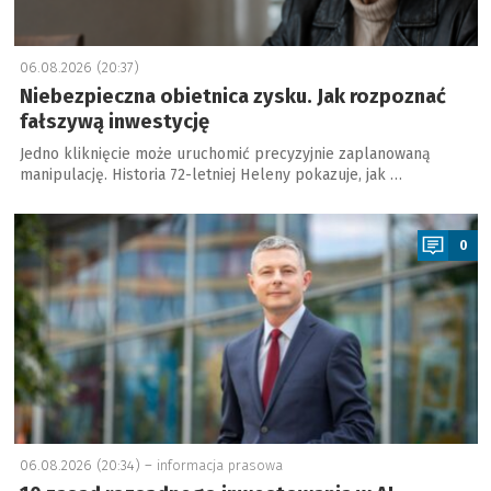
06.08.2026 (20:37)
Niebezpieczna obietnica zysku. Jak rozpoznać
fałszywą inwestycję
Jedno kliknięcie może uruchomić precyzyjnie zaplanowaną
manipulację. Historia 72-letniej Heleny pokazuje, jak …
a
0
06.08.2026 (20:34) –
informacja prasowa