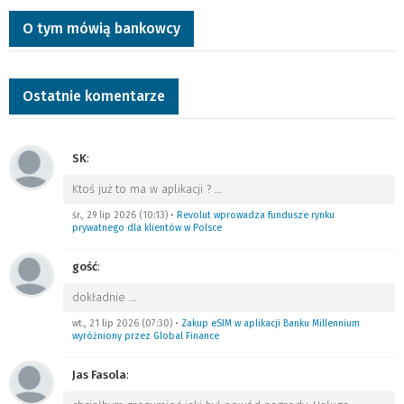
O tym mówią bankowcy
Ostatnie komentarze
SK
:
Ktoś już to ma w aplikacji ?
…
śr., 29 lip 2026 (10:13)
•
Revolut wprowadza fundusze rynku
prywatnego dla klientów w Polsce
gość
:
dokładnie
…
wt., 21 lip 2026 (07:30)
•
Zakup eSIM w aplikacji Banku Millennium
wyróżniony przez Global Finance
Jas Fasola
: