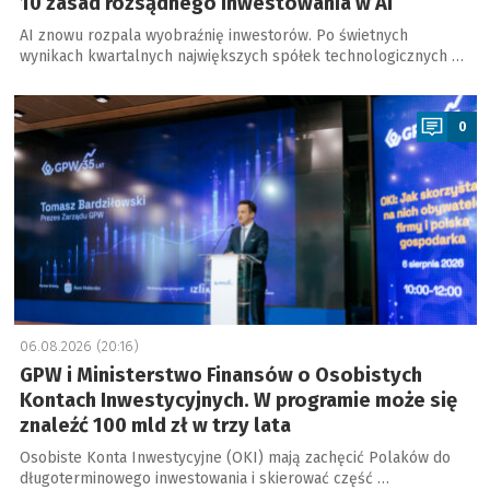
10 zasad rozsądnego inwestowania w AI
AI znowu rozpala wyobraźnię inwestorów. Po świetnych
wynikach kwartalnych największych spółek technologicznych …
a
0
06.08.2026 (20:16)
GPW i Ministerstwo Finansów o Osobistych
Kontach Inwestycyjnych. W programie może się
znaleźć 100 mld zł w trzy lata
Osobiste Konta Inwestycyjne (OKI) mają zachęcić Polaków do
długoterminowego inwestowania i skierować część …