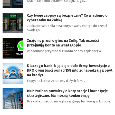
Osiem lat temu pytałem, co będzie, gdy…
Czy twoje żappsy są bezpieczne? Co wiadomo o
cyberataku na Żabkę
Żabka potwierdziła nieautoryzowany dostęp do części
swojego…
Znajomy prosi o głos na Zofię. Tak oszuści
przejmują konta na WhatsAppie
Wiadomość przychodzi z konta osoby zapisanej w…
Dlaczego banki biją się o duże firmy. Inwestycje z
KPO o wartości ponad 158 mld zł napędzają popyt
na kredyt
Popyt na kredyt ze strony dużych firm…
BNP Paribas powalczy o korporacje i inwestycje
strategiczne. Ma mocną konkurencję
Przynależność do największej grupy bankowej w Europie…