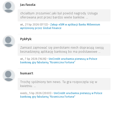
Jas Fasola
:
chciałbym zrozumieć jaki był powód nagrody. Usługa
oferowana jest przez bardzo wiele banków.
…
wt., 21 lip 2026 (07:12)
•
Zakup eSIM w aplikacji Banku Millennium
wyróżniony przez Global Finance
PykPyk
:
Zamiast zajmować się pierdołami niech dopracują swoją
beznadziejną aplikację bankową bo ma podstawowe
…
wt., 7 lip 2026 (16:36)
•
UniCredit uruchamia pierwszą w Polsce
bankową grę fabularną “Kosmiczna Fortuna”
human1
:
Trochę spóźniony ten news. Ta gra rozpoczęła się w
kwietniu.
…
niedz., 5 lip 2026 (20:03)
•
UniCredit uruchamia pierwszą w Polsce
bankową grę fabularną “Kosmiczna Fortuna”