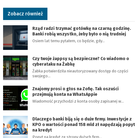
Zobacz również
Rząd radzi trzymać gotówkę na czarną godzinę.
Banki robią wszystko, żeby było o nią trudniej
Osiem lat temu pytałem, co będzie, gdy…
Czy twoje żappsy są bezpieczne? Co wiadomo o
cyberataku na Żabkę
Żabka potwierdziła nieautoryzowany dostęp do części
swojego…
Znajomy prosi o głos na Zofię. Tak oszuści
przejmują konta na WhatsAppie
Wiadomość przychodzi z konta osoby zapisanej w…
Dlaczego banki biją się o duże firmy. Inwestycje z
KPO o wartości ponad 158 mld zł napędzają popyt
na kredyt
Popyt na kredyt ze strony dużych firm…