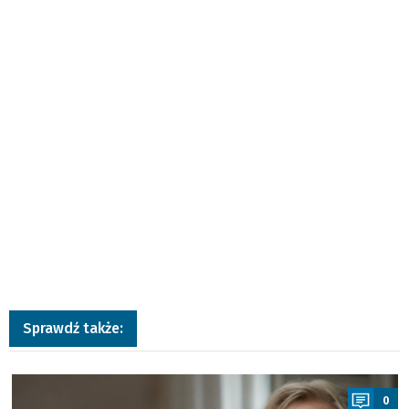
Sprawdź także:
a
0