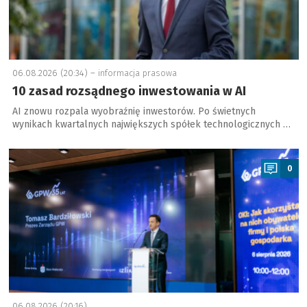
06.08.2026 (20:34) –
informacja prasowa
10 zasad rozsądnego inwestowania w AI
AI znowu rozpala wyobraźnię inwestorów. Po świetnych
wynikach kwartalnych największych spółek technologicznych …
a
0
06.08.2026 (20:16)