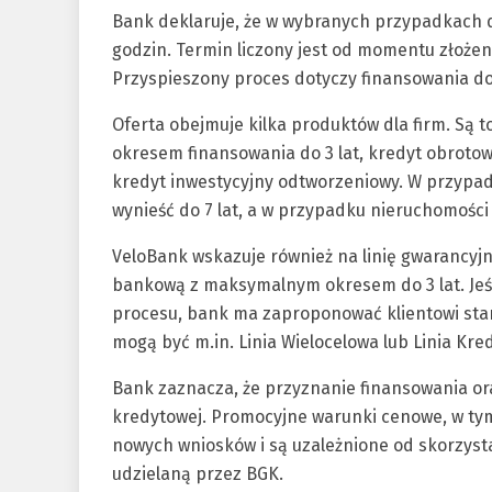
Bank deklaruje, że w wybranych przypadkach 
godzin. Termin liczony jest od momentu złoż
Przyspieszony proces dotyczy finansowania do 
Oferta obejmuje kilka produktów dla firm. Są
okresem finansowania do 3 lat, kredyt obrotowy
kredyt inwestycyjny odtworzeniowy. W przypa
wynieść do 7 lat, a w przypadku nieruchomości 
VeloBank wskazuje również na linię gwarancyj
bankową z maksymalnym okresem do 3 lat. Jeś
procesu, bank ma zaproponować klientowi sta
mogą być m.in. Linia Wielocelowa lub Linia Kre
Bank zaznacza, że przyznanie finansowania ora
kredytowej. Promocyjne warunki cenowe, w tym
nowych wniosków i są uzależnione od skorzyst
udzielaną przez BGK.