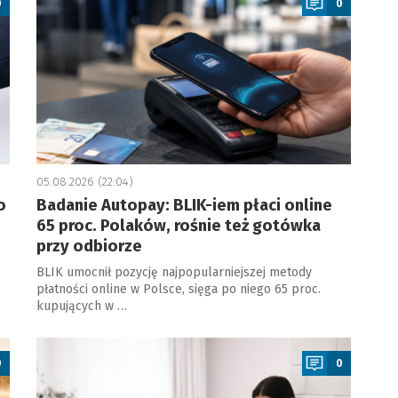
0
0
05.08.2026 (22:04)
o
Badanie Autopay: BLIK-iem płaci online
65 proc. Polaków, rośnie też gotówka
przy odbiorze
BLIK umocnił pozycję najpopularniejszej metody
płatności online w Polsce, sięga po niego 65 proc.
kupujących w …
a
0
0