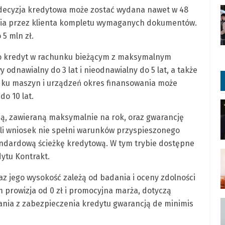
decyzja kredytowa może zostać wydana nawet w 48
enia przez klienta kompletu wymaganych dokumentów.
5 mln zł.
 to kredyt w rachunku bieżącym z maksymalnym
 odnawialny do 3 lat i nieodnawialny do 5 lat, a także
dku maszyn i urządzeń okres finansowania może
do 10 lat.
ną, zawieraną maksymalnie na rok, oraz gwarancję
li wniosek nie spełni warunków przyspieszonego
ndardową ścieżkę kredytową. W tym trybie dostępne
dytu Kontrakt.
z jego wysokość zależą od badania i oceny zdolności
 prowizja od 0 zł i promocyjna marża, dotyczą
ania z zabezpieczenia kredytu gwarancją de minimis