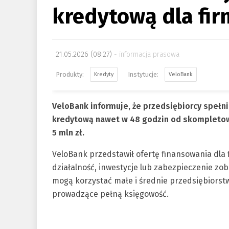
kredytową dla fir
21.05.2026 (08:27)
informacja prasowa
Kredyty
VeloBank
VeloBank informuje, że przedsiębiorcy spełn
kredytową nawet w 48 godzin od skompletow
5 mln zł.
VeloBank przedstawił ofertę finansowania dla 
działalność, inwestycje lub zabezpieczenie zo
mogą korzystać małe i średnie przedsiębiorstw
prowadzące pełną księgowość.