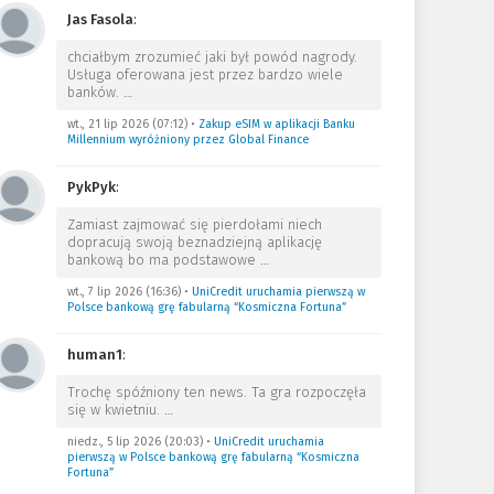
Jas Fasola
:
chciałbym zrozumieć jaki był powód nagrody.
Usługa oferowana jest przez bardzo wiele
banków.
…
wt., 21 lip 2026 (07:12)
•
Zakup eSIM w aplikacji Banku
Millennium wyróżniony przez Global Finance
PykPyk
:
Zamiast zajmować się pierdołami niech
dopracują swoją beznadziejną aplikację
bankową bo ma podstawowe
…
wt., 7 lip 2026 (16:36)
•
UniCredit uruchamia pierwszą w
Polsce bankową grę fabularną “Kosmiczna Fortuna”
human1
:
Trochę spóźniony ten news. Ta gra rozpoczęła
się w kwietniu.
…
niedz., 5 lip 2026 (20:03)
•
UniCredit uruchamia
pierwszą w Polsce bankową grę fabularną “Kosmiczna
Fortuna”