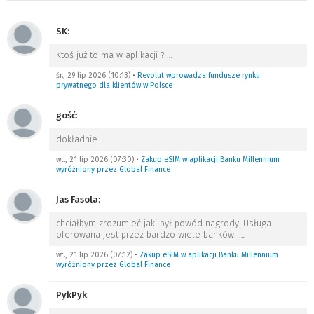
SK
:
Ktoś już to ma w aplikacji ?
…
śr., 29 lip 2026 (10:13)
•
Revolut wprowadza fundusze rynku
prywatnego dla klientów w Polsce
gość
:
dokładnie
…
wt., 21 lip 2026 (07:30)
•
Zakup eSIM w aplikacji Banku Millennium
wyróżniony przez Global Finance
Jas Fasola
:
chciałbym zrozumieć jaki był powód nagrody. Usługa
oferowana jest przez bardzo wiele banków.
…
wt., 21 lip 2026 (07:12)
•
Zakup eSIM w aplikacji Banku Millennium
wyróżniony przez Global Finance
PykPyk
: