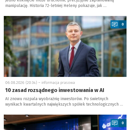
Jedno kliknięcie może uruchomić precyzyjnie zaplanowaną
manipulację. Historia 72-letniej Heleny pokazuje, jak …
a
0
06.08.2026 (20:34) –
informacja prasowa
10 zasad rozsądnego inwestowania w AI
AI znowu rozpala wyobraźnię inwestorów. Po świetnych
wynikach kwartalnych największych spółek technologicznych …
a
0