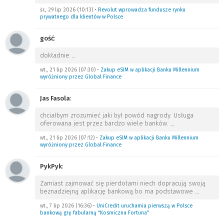
śr., 29 lip 2026 (10:13)
•
Revolut wprowadza fundusze rynku
prywatnego dla klientów w Polsce
gość
:
dokładnie
…
wt., 21 lip 2026 (07:30)
•
Zakup eSIM w aplikacji Banku Millennium
wyróżniony przez Global Finance
Jas Fasola
:
chciałbym zrozumieć jaki był powód nagrody. Usługa
oferowana jest przez bardzo wiele banków.
…
wt., 21 lip 2026 (07:12)
•
Zakup eSIM w aplikacji Banku Millennium
wyróżniony przez Global Finance
PykPyk
:
Zamiast zajmować się pierdołami niech dopracują swoją
beznadziejną aplikację bankową bo ma podstawowe
…
wt., 7 lip 2026 (16:36)
•
UniCredit uruchamia pierwszą w Polsce
bankową grę fabularną “Kosmiczna Fortuna”