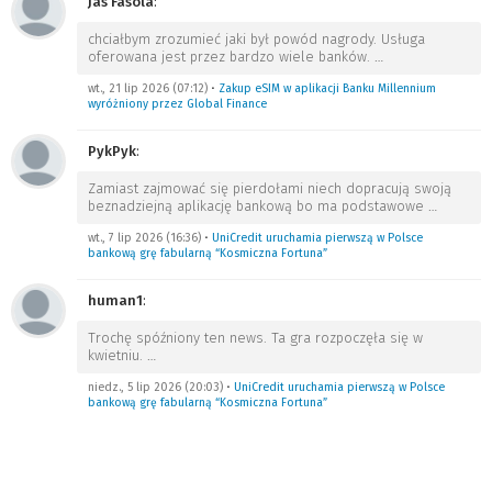
Jas Fasola
:
chciałbym zrozumieć jaki był powód nagrody. Usługa
oferowana jest przez bardzo wiele banków.
…
wt., 21 lip 2026 (07:12)
•
Zakup eSIM w aplikacji Banku Millennium
wyróżniony przez Global Finance
PykPyk
:
Zamiast zajmować się pierdołami niech dopracują swoją
beznadziejną aplikację bankową bo ma podstawowe
…
wt., 7 lip 2026 (16:36)
•
UniCredit uruchamia pierwszą w Polsce
bankową grę fabularną “Kosmiczna Fortuna”
human1
:
Trochę spóźniony ten news. Ta gra rozpoczęła się w
kwietniu.
…
niedz., 5 lip 2026 (20:03)
•
UniCredit uruchamia pierwszą w Polsce
bankową grę fabularną “Kosmiczna Fortuna”