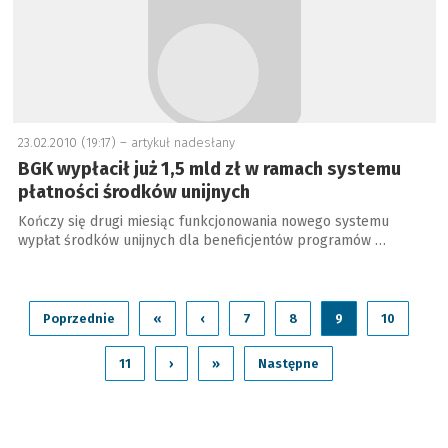
23.02.2010 (19:17) –
artykuł nadesłany
BGK wypłacił już 1,5 mld zł w ramach systemu
płatności środków unijnych
Kończy się drugi miesiąc funkcjonowania nowego systemu
wypłat środków unijnych dla beneficjentów programów …
Poprzednie
«
‹
7
8
9
10
11
›
»
Następne