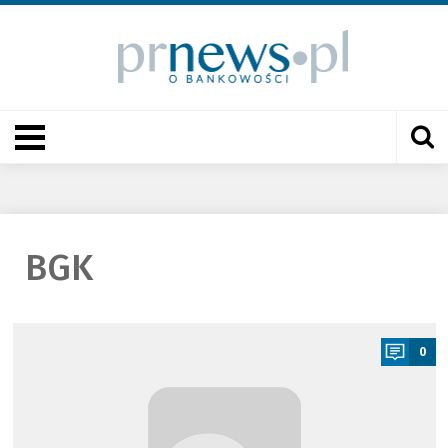
BGK
a
0