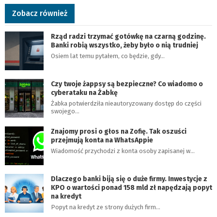
Zobacz również
Rząd radzi trzymać gotówkę na czarną godzinę.
Banki robią wszystko, żeby było o nią trudniej
Osiem lat temu pytałem, co będzie, gdy…
Czy twoje żappsy są bezpieczne? Co wiadomo o
cyberataku na Żabkę
Żabka potwierdziła nieautoryzowany dostęp do części
swojego…
Znajomy prosi o głos na Zofię. Tak oszuści
przejmują konta na WhatsAppie
Wiadomość przychodzi z konta osoby zapisanej w…
Dlaczego banki biją się o duże firmy. Inwestycje z
KPO o wartości ponad 158 mld zł napędzają popyt
na kredyt
Popyt na kredyt ze strony dużych firm…