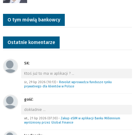
O tym mówią bankowcy
Ostatnie komentarze
SK
:
Ktoś już to ma w aplikacji ?
…
śr., 29 lip 2026 (10:13)
•
Revolut wprowadza fundusze rynku
prywatnego dla klientów w Polsce
gość
:
dokładnie
…
wt., 21 lip 2026 (07:30)
•
Zakup eSIM w aplikacji Banku Millennium
wyróżniony przez Global Finance