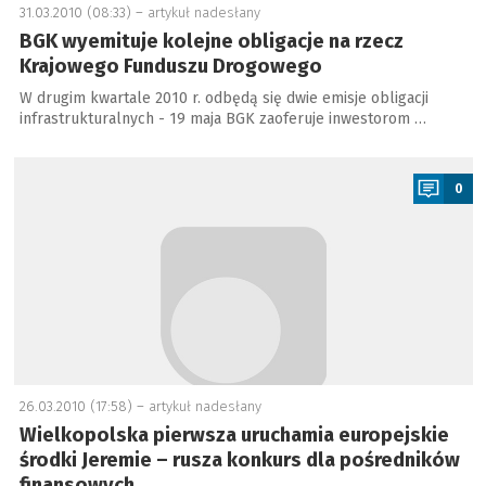
31.03.2010 (08:33) –
artykuł nadesłany
BGK wyemituje kolejne obligacje na rzecz
Krajowego Funduszu Drogowego
W drugim kwartale 2010 r. odbędą się dwie emisje obligacji
infrastrukturalnych - 19 maja BGK zaoferuje inwestorom …
a
0
26.03.2010 (17:58) –
artykuł nadesłany
Wielkopolska pierwsza uruchamia europejskie
środki Jeremie – rusza konkurs dla pośredników
finansowych