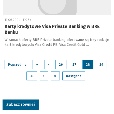
17.06.2004 (11:26)
Karty kredytowe Visa Private Banking w BRE
Banku
W ramach oferty BRE Private banking oferowane są trzy rodzaje
kart kredytowych: Visa Credit PB, Visa Credit Gold …
Poprzednie
«
‹
26
27
28
29
30
›
»
Następne
Zobacz również