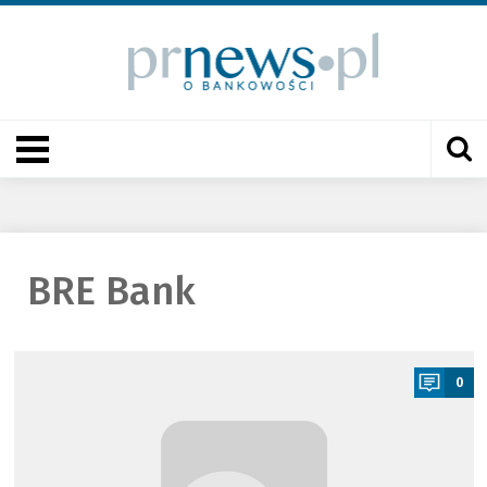
BRE Bank
a
0