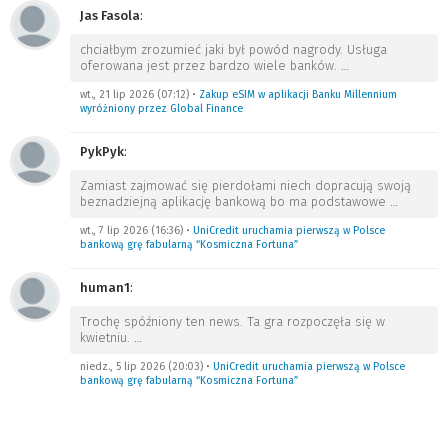
Jas Fasola
:
chciałbym zrozumieć jaki był powód nagrody. Usługa
oferowana jest przez bardzo wiele banków.
…
wt., 21 lip 2026 (07:12)
•
Zakup eSIM w aplikacji Banku Millennium
wyróżniony przez Global Finance
PykPyk
:
Zamiast zajmować się pierdołami niech dopracują swoją
beznadziejną aplikację bankową bo ma podstawowe
…
wt., 7 lip 2026 (16:36)
•
UniCredit uruchamia pierwszą w Polsce
bankową grę fabularną “Kosmiczna Fortuna”
human1
:
Trochę spóźniony ten news. Ta gra rozpoczęła się w
kwietniu.
…
niedz., 5 lip 2026 (20:03)
•
UniCredit uruchamia pierwszą w Polsce
bankową grę fabularną “Kosmiczna Fortuna”