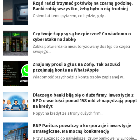
Rząd radzi trzymać gotówkę na czarną godzinę.
Banki robią wszystko, żeby było o nią trudniej
Osiem lat temu pytałem, co będzie, gdy…
Czy twoje żappsy są bezpieczne? Co wiadomo o
cyberataku na Żabkę
Żabka potwierdziła nieautoryzowany dostęp do części
swojego…
Znajomy prosi o głos na Zofię. Tak oszuści
przejmują konta na WhatsAppie
Wiadomość przychodzi z konta osoby zapisanej w…
Dlaczego banki biją się o duże firmy. Inwestycje z
KPO o wartości ponad 158 mld zł napędzają popyt
na kredyt
Popyt na kredyt ze strony dużych firm…
BNP Paribas powalczy o korporacje i inwestycje
strategiczne. Ma mocną konkurencję
Przynależność do największej grupy bankowej w Europie…