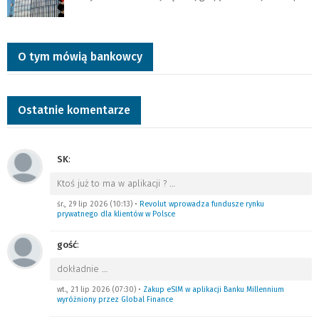
O tym mówią bankowcy
Ostatnie komentarze
SK
:
Ktoś już to ma w aplikacji ?
…
śr., 29 lip 2026 (10:13)
•
Revolut wprowadza fundusze rynku
prywatnego dla klientów w Polsce
gość
:
dokładnie
…
wt., 21 lip 2026 (07:30)
•
Zakup eSIM w aplikacji Banku Millennium
wyróżniony przez Global Finance