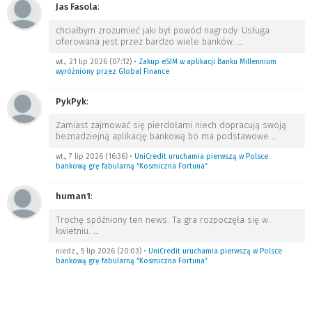
Jas Fasola
:
chciałbym zrozumieć jaki był powód nagrody. Usługa
oferowana jest przez bardzo wiele banków.
…
wt., 21 lip 2026 (07:12)
•
Zakup eSIM w aplikacji Banku Millennium
wyróżniony przez Global Finance
PykPyk
:
Zamiast zajmować się pierdołami niech dopracują swoją
beznadziejną aplikację bankową bo ma podstawowe
…
wt., 7 lip 2026 (16:36)
•
UniCredit uruchamia pierwszą w Polsce
bankową grę fabularną “Kosmiczna Fortuna”
human1
:
Trochę spóźniony ten news. Ta gra rozpoczęła się w
kwietniu.
…
niedz., 5 lip 2026 (20:03)
•
UniCredit uruchamia pierwszą w Polsce
bankową grę fabularną “Kosmiczna Fortuna”