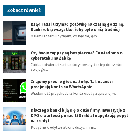
Zobacz również
Rząd radzi trzymać gotówkę na czarną godzinę.
Banki robią wszystko, żeby było o nią trudniej
Osiem lat temu pytałem, co będzie, gdy…
Czy twoje żappsy są bezpieczne? Co wiadomo o
cyberataku na Żabkę
Żabka potwierdziła nieautoryzowany dostęp do części
swojego…
Znajomy prosi o głos na Zofię. Tak oszuści
przejmują konta na WhatsAppie
Wiadomość przychodzi z konta osoby zapisanej w…
Dlaczego banki biją się o duże firmy. Inwestycje z
KPO o wartości ponad 158 mld zł napędzają popyt
na kredyt
Popyt na kredyt ze strony dużych firm…