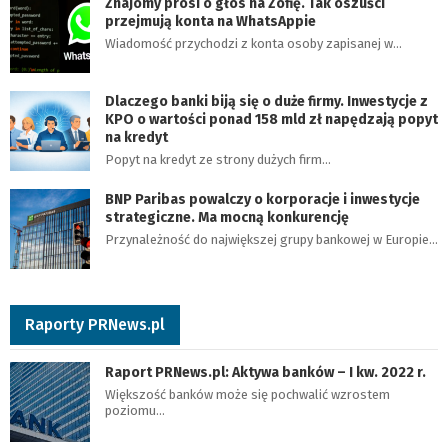
Znajomy prosi o głos na Zofię. Tak oszuści
przejmują konta na WhatsAppie
Wiadomość przychodzi z konta osoby zapisanej w…
Dlaczego banki biją się o duże firmy. Inwestycje z
KPO o wartości ponad 158 mld zł napędzają popyt
na kredyt
Popyt na kredyt ze strony dużych firm…
BNP Paribas powalczy o korporacje i inwestycje
strategiczne. Ma mocną konkurencję
Przynależność do największej grupy bankowej w Europie…
Raporty PRNews.pl
Raport PRNews.pl: Aktywa banków – I kw. 2022 r.
Większość banków może się pochwalić wzrostem
poziomu…