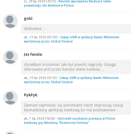
śr., 29 lip 2026 (10:13)
•
Revolut wprowadza fundusze rynku
prywatnego dla klientów w Polsce
gość
:
dokładnie
…
wt., 21 lip 2026 (07:30)
•
Zakup eSIM w aplikacji Banku Millennium
wyróżniony przez Global Finance
Jas Fasola
:
chciałbym zrozumieć jaki był powód nagrody. Usługa
oferowana jest przez bardzo wiele banków.
…
wt., 21 lip 2026 (07:12)
•
Zakup eSIM w aplikacji Banku Millennium
wyróżniony przez Global Finance
PykPyk
:
Zamiast zajmować się pierdołami niech dopracują swoją
beznadziejną aplikację bankową bo ma podstawowe
…
wt., 7 lip 2026 (16:36)
•
UniCredit uruchamia pierwszą w Polsce
bankową grę fabularną “Kosmiczna Fortuna”