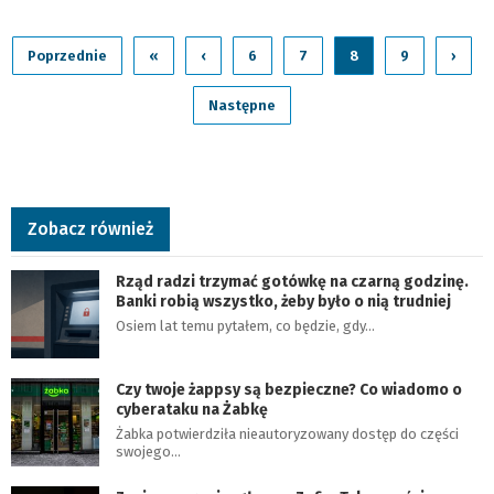
Poprzednie
«
‹
6
7
8
9
›
Następne
Zobacz również
Rząd radzi trzymać gotówkę na czarną godzinę.
Banki robią wszystko, żeby było o nią trudniej
Osiem lat temu pytałem, co będzie, gdy…
Czy twoje żappsy są bezpieczne? Co wiadomo o
cyberataku na Żabkę
Żabka potwierdziła nieautoryzowany dostęp do części
swojego…