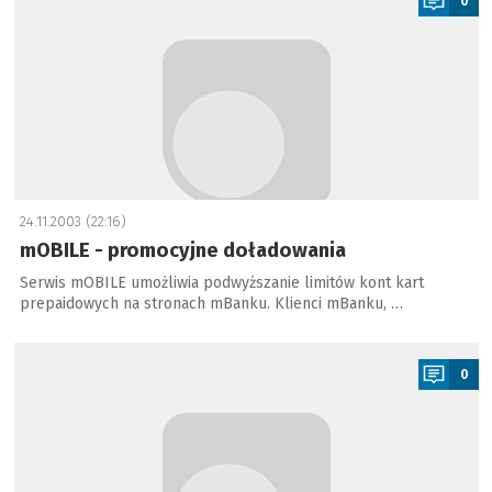
0
24.11.2003 (22:16)
mOBILE - promocyjne doładowania
Serwis mOBILE umożliwia podwyższanie limitów kont kart
prepaidowych na stronach mBanku. Klienci mBanku, …
a
0