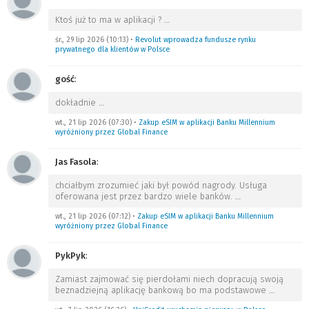
Ktoś już to ma w aplikacji ?
…
śr., 29 lip 2026 (10:13)
•
Revolut wprowadza fundusze rynku
prywatnego dla klientów w Polsce
gość
:
dokładnie
…
wt., 21 lip 2026 (07:30)
•
Zakup eSIM w aplikacji Banku Millennium
wyróżniony przez Global Finance
Jas Fasola
:
chciałbym zrozumieć jaki był powód nagrody. Usługa
oferowana jest przez bardzo wiele banków.
…
wt., 21 lip 2026 (07:12)
•
Zakup eSIM w aplikacji Banku Millennium
wyróżniony przez Global Finance
PykPyk
:
Zamiast zajmować się pierdołami niech dopracują swoją
beznadziejną aplikację bankową bo ma podstawowe
…