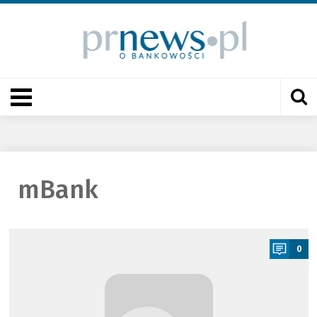
mBank
a
0