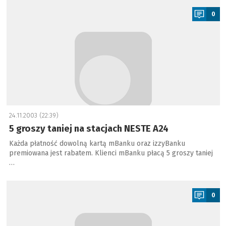
0
24.11.2003 (22:39)
5 groszy taniej na stacjach NESTE A24
Każda płatność dowolną kartą mBanku oraz izzyBanku
premiowana jest rabatem. Klienci mBanku płacą 5 groszy taniej
…
a
0