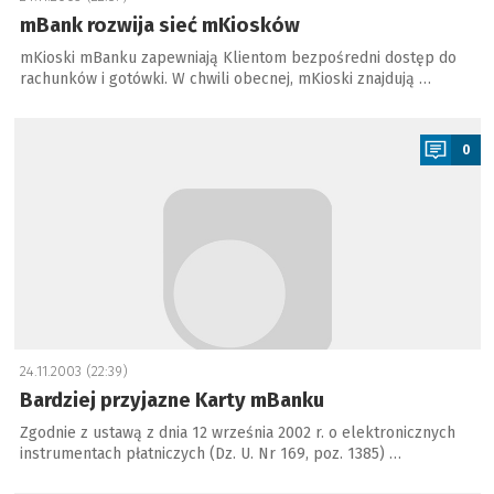
mBank rozwija sieć mKiosków
mKioski mBanku zapewniają Klientom bezpośredni dostęp do
rachunków i gotówki. W chwili obecnej, mKioski znajdują …
a
0
24.11.2003 (22:39)
Bardziej przyjazne Karty mBanku
Zgodnie z ustawą z dnia 12 września 2002 r. o elektronicznych
instrumentach płatniczych (Dz. U. Nr 169, poz. 1385) …
a