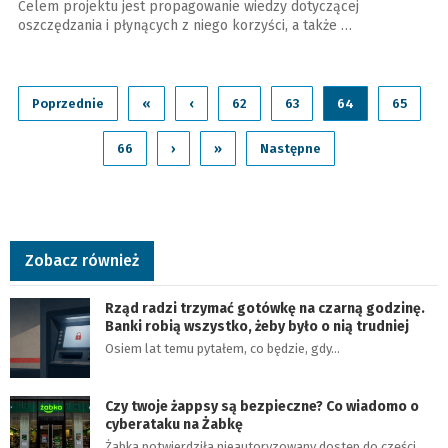
Celem projektu jest propagowanie wiedzy dotyczącej
oszczędzania i płynących z niego korzyści, a także …
Poprzednie
«
‹
62
63
64
65
66
›
»
Następne
Zobacz również
Rząd radzi trzymać gotówkę na czarną godzinę.
Banki robią wszystko, żeby było o nią trudniej
Osiem lat temu pytałem, co będzie, gdy…
Czy twoje żappsy są bezpieczne? Co wiadomo o
cyberataku na Żabkę
Żabka potwierdziła nieautoryzowany dostęp do części