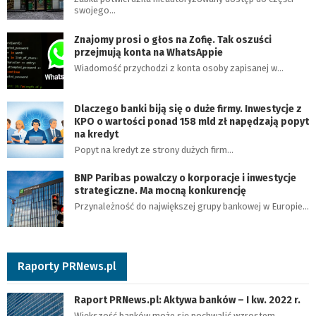
swojego…
Znajomy prosi o głos na Zofię. Tak oszuści
przejmują konta na WhatsAppie
Wiadomość przychodzi z konta osoby zapisanej w…
Dlaczego banki biją się o duże firmy. Inwestycje z
KPO o wartości ponad 158 mld zł napędzają popyt
na kredyt
Popyt na kredyt ze strony dużych firm…
BNP Paribas powalczy o korporacje i inwestycje
strategiczne. Ma mocną konkurencję
Przynależność do największej grupy bankowej w Europie…
Raporty PRNews.pl
Raport PRNews.pl: Aktywa banków – I kw. 2022 r.
Większość banków może się pochwalić wzrostem