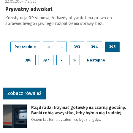
22.05.2007 (13:58)
Prywatny adwokat
Konstytucja RP stanowi, że każdy obywatel ma prawo do
sprawiedliwego i jawnego rozpatrzenia sprawy bez …
Poprzednie
«
‹
393
394
395
396
397
›
»
Następne
Zobacz również
Rząd radzi trzymać gotówkę na czarną godzinę.
Banki robią wszystko, żeby było o nią trudniej
Osiem lat temu pytałem, co będzie, gdy…