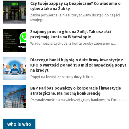
Czy twoje żappsy są bezpieczne? Co wiadomo o
cyberataku na Żabkę
Żabka potwierdziła nieautoryzowany dostęp do części
swojego…
Znajomy prosi o głos na Zofię. Tak oszuści
przejmują konta na WhatsAppie
Wiadomość przychodzi z konta osoby zapisanej w…
Dlaczego banki biją się o duże firmy. Inwestycje z
KPO o wartości ponad 158 mld zł napędzają popyt
na kredyt
Popyt na kredyt ze strony dużych firm…
BNP Paribas powalczy o korporacje i inwestycje
strategiczne. Ma mocną konkurencję
Przynależność do największej grupy bankowej w Europie…
Who is who