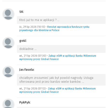
SK
:
Ktoś już to ma w aplikacji ?
…
śr., 29 lip 2026 (10:13)
•
Revolut wprowadza fundusze rynku
prywatnego dla klientów w Polsce
gość
:
dokładnie
…
wt., 21 lip 2026 (07:30)
•
Zakup eSIM w aplikacji Banku Millennium
wyróżniony przez Global Finance
Jas Fasola
:
chciałbym zrozumieć jaki był powód nagrody. Usługa
oferowana jest przez bardzo wiele banków.
…
wt., 21 lip 2026 (07:12)
•
Zakup eSIM w aplikacji Banku Millennium
wyróżniony przez Global Finance
PykPyk
: