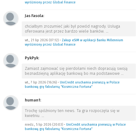
wyróżniony przez Global Finance
Jas Fasola
:
chciałbym zrozumieć jaki był powód nagrody. Usługa
oferowana jest przez bardzo wiele banków.
…
wt., 21 lip 2026 (07:12)
•
Zakup eSIM w aplikacji Banku Millennium
wyróżniony przez Global Finance
PykPyk
:
Zamiast zajmować się pierdołami niech dopracują swoją
beznadziejną aplikację bankową bo ma podstawowe
…
wt., 7 lip 2026 (16:36)
•
UniCredit uruchamia pierwszą w Polsce
bankową grę fabularną “Kosmiczna Fortuna”
human1
:
Trochę spóźniony ten news. Ta gra rozpoczęła się w
kwietniu.
…
niedz., 5 lip 2026 (20:03)
•
UniCredit uruchamia pierwszą w Polsce
bankową grę fabularną “Kosmiczna Fortuna”