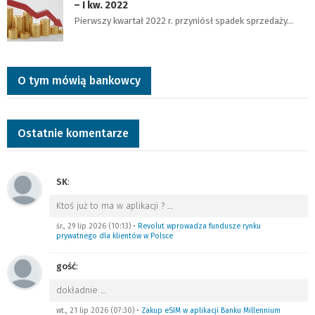
– I kw. 2022
Pierwszy kwartał 2022 r. przyniósł spadek sprzedaży…
O tym mówią bankowcy
Ostatnie komentarze
SK
:
Ktoś już to ma w aplikacji ?
…
śr., 29 lip 2026 (10:13)
•
Revolut wprowadza fundusze rynku
prywatnego dla klientów w Polsce
gość
:
dokładnie
…
wt., 21 lip 2026 (07:30)
•
Zakup eSIM w aplikacji Banku Millennium