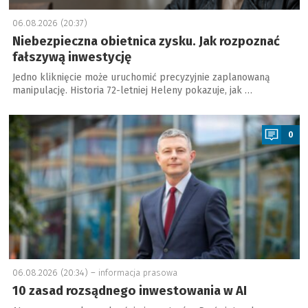
06.08.2026 (20:37)
Niebezpieczna obietnica zysku. Jak rozpoznać
fałszywą inwestycję
Jedno kliknięcie może uruchomić precyzyjnie zaplanowaną
manipulację. Historia 72-letniej Heleny pokazuje, jak …
a
0
06.08.2026 (20:34) –
informacja prasowa
10 zasad rozsądnego inwestowania w AI