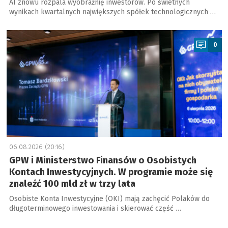
AI znowu rozpala wyobraźnię inwestorów. Po świetnych
wynikach kwartalnych największych spółek technologicznych …
a
0
06.08.2026 (20:16)
GPW i Ministerstwo Finansów o Osobistych
Kontach Inwestycyjnych. W programie może się
znaleźć 100 mld zł w trzy lata
Osobiste Konta Inwestycyjne (OKI) mają zachęcić Polaków do
długoterminowego inwestowania i skierować część …