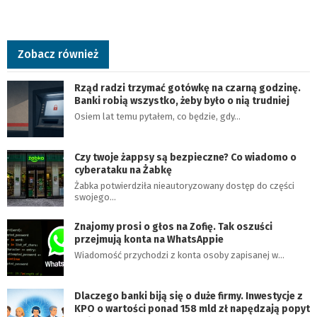
Zobacz również
Rząd radzi trzymać gotówkę na czarną godzinę.
Banki robią wszystko, żeby było o nią trudniej
Osiem lat temu pytałem, co będzie, gdy…
Czy twoje żappsy są bezpieczne? Co wiadomo o
cyberataku na Żabkę
Żabka potwierdziła nieautoryzowany dostęp do części
swojego…
Znajomy prosi o głos na Zofię. Tak oszuści
przejmują konta na WhatsAppie
Wiadomość przychodzi z konta osoby zapisanej w…
Dlaczego banki biją się o duże firmy. Inwestycje z
KPO o wartości ponad 158 mld zł napędzają popyt