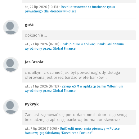
śr., 29 lip 2026 (10:13)
•
Revolut wprowadza fundusze rynku
prywatnego dla klientów w Polsce
gość
:
dokładnie
…
wt., 21 lip 2026 (07:30)
•
Zakup eSIM w aplikacji Banku Millennium
wyróżniony przez Global Finance
Jas Fasola
:
chciałbym zrozumieć jaki był powód nagrody. Usługa
oferowana jest przez bardzo wiele banków.
…
wt., 21 lip 2026 (07:12)
•
Zakup eSIM w aplikacji Banku Millennium
wyróżniony przez Global Finance
PykPyk
:
Zamiast zajmować się pierdołami niech dopracują swoją
beznadziejną aplikację bankową bo ma podstawowe
…
wt., 7 lip 2026 (16:36)
•
UniCredit uruchamia pierwszą w Polsce
bankową grę fabularną “Kosmiczna Fortuna”