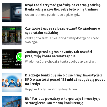
Rząd radzi trzymać gotówkę na czarną godzinę.
Banki robią wszystko, żeby było o nią trudniej
Osiem lat temu pytałem, co będzie, gdy…
Czy twoje żappsy są bezpieczne? Co wiadomo o
cyberataku na Żabkę
Żabka potwierdziła nieautoryzowany dostęp do części
swojego…
Znajomy prosi o głos na Zofię. Tak oszuści
przejmują konta na WhatsAppie
Wiadomość przychodzi z konta osoby zapisanej w…
Dlaczego banki biją się o duże firmy. Inwestycje z
KPO o wartości ponad 158 mld zł napędzają popyt
na kredyt
Popyt na kredyt ze strony dużych firm…
BNP Paribas powalczy o korporacje i inwestycje
strategiczne. Ma mocną konkurencję