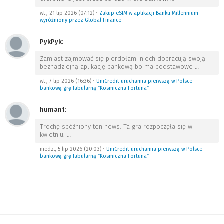
wt., 21 lip 2026 (07:12)
•
Zakup eSIM w aplikacji Banku Millennium
wyróżniony przez Global Finance
PykPyk
:
Zamiast zajmować się pierdołami niech dopracują swoją
beznadziejną aplikację bankową bo ma podstawowe
…
wt., 7 lip 2026 (16:36)
•
UniCredit uruchamia pierwszą w Polsce
bankową grę fabularną “Kosmiczna Fortuna”
human1
:
Trochę spóźniony ten news. Ta gra rozpoczęła się w
kwietniu.
…
niedz., 5 lip 2026 (20:03)
•
UniCredit uruchamia pierwszą w Polsce
bankową grę fabularną “Kosmiczna Fortuna”