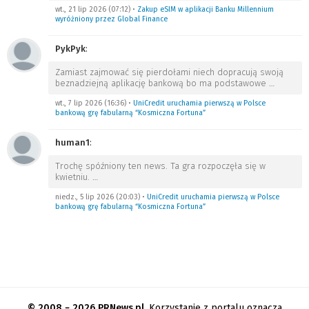
wt., 21 lip 2026 (07:12)
•
Zakup eSIM w aplikacji Banku Millennium
wyróżniony przez Global Finance
PykPyk
:
Zamiast zajmować się pierdołami niech dopracują swoją
beznadziejną aplikację bankową bo ma podstawowe
…
wt., 7 lip 2026 (16:36)
•
UniCredit uruchamia pierwszą w Polsce
bankową grę fabularną “Kosmiczna Fortuna”
human1
:
Trochę spóźniony ten news. Ta gra rozpoczęła się w
kwietniu.
…
niedz., 5 lip 2026 (20:03)
•
UniCredit uruchamia pierwszą w Polsce
bankową grę fabularną “Kosmiczna Fortuna”
© 2008 − 2026 PRNews.pl.
Korzystanie z portalu oznacza