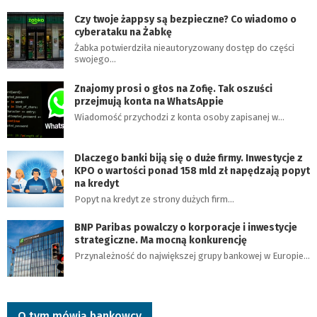
Czy twoje żappsy są bezpieczne? Co wiadomo o
cyberataku na Żabkę
Żabka potwierdziła nieautoryzowany dostęp do części
swojego…
Znajomy prosi o głos na Zofię. Tak oszuści
przejmują konta na WhatsAppie
Wiadomość przychodzi z konta osoby zapisanej w…
Dlaczego banki biją się o duże firmy. Inwestycje z
KPO o wartości ponad 158 mld zł napędzają popyt
na kredyt
Popyt na kredyt ze strony dużych firm…
BNP Paribas powalczy o korporacje i inwestycje
strategiczne. Ma mocną konkurencję
Przynależność do największej grupy bankowej w Europie…
O tym mówią bankowcy