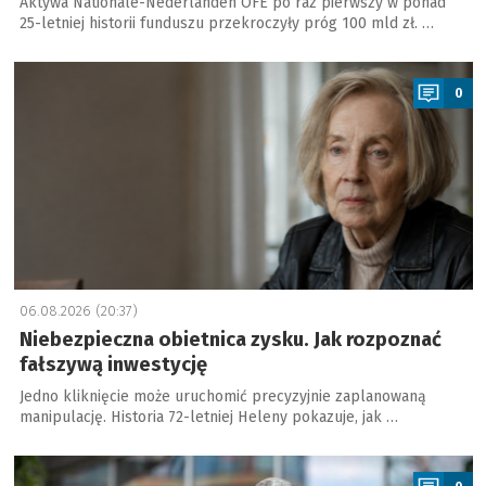
Aktywa Nationale-Nederlanden OFE po raz pierwszy w ponad
25-letniej historii funduszu przekroczyły próg 100 mld zł. …
a
0
06.08.2026 (20:37)
Niebezpieczna obietnica zysku. Jak rozpoznać
fałszywą inwestycję
Jedno kliknięcie może uruchomić precyzyjnie zaplanowaną
manipulację. Historia 72-letniej Heleny pokazuje, jak …
a