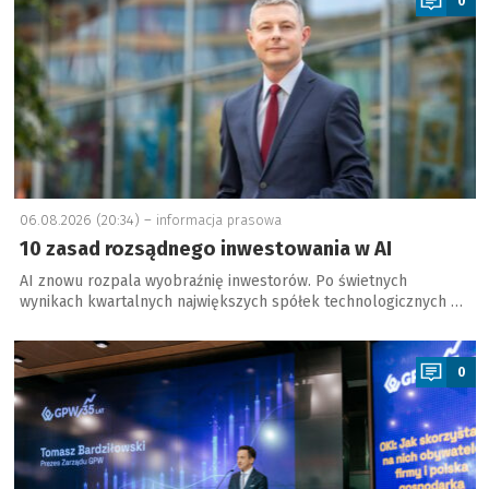
0
06.08.2026 (20:34) –
informacja prasowa
10 zasad rozsądnego inwestowania w AI
AI znowu rozpala wyobraźnię inwestorów. Po świetnych
wynikach kwartalnych największych spółek technologicznych …
a
0