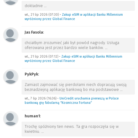
dokładnie
…
wt., 21 lip 2026 (07:30)
•
Zakup eSIM w aplikacji Banku Millennium
wyróżniony przez Global Finance
Jas Fasola
:
chciałbym zrozumieć jaki był powód nagrody. Usługa
oferowana jest przez bardzo wiele banków.
…
wt., 21 lip 2026 (07:12)
•
Zakup eSIM w aplikacji Banku Millennium
wyróżniony przez Global Finance
PykPyk
:
Zamiast zajmować się pierdołami niech dopracują swoją
beznadziejną aplikację bankową bo ma podstawowe
…
wt., 7 lip 2026 (16:36)
•
UniCredit uruchamia pierwszą w Polsce
bankową grę fabularną “Kosmiczna Fortuna”
human1
:
Trochę spóźniony ten news. Ta gra rozpoczęła się w
kwietniu.
…