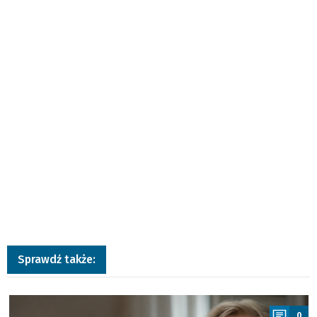
Sprawdź także:
a
0