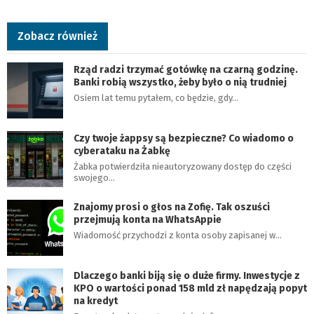
Zobacz również
Rząd radzi trzymać gotówkę na czarną godzinę.
Banki robią wszystko, żeby było o nią trudniej
Osiem lat temu pytałem, co będzie, gdy…
Czy twoje żappsy są bezpieczne? Co wiadomo o
cyberataku na Żabkę
Żabka potwierdziła nieautoryzowany dostęp do części
swojego…
Znajomy prosi o głos na Zofię. Tak oszuści
przejmują konta na WhatsAppie
Wiadomość przychodzi z konta osoby zapisanej w…
Dlaczego banki biją się o duże firmy. Inwestycje z
KPO o wartości ponad 158 mld zł napędzają popyt
na kredyt