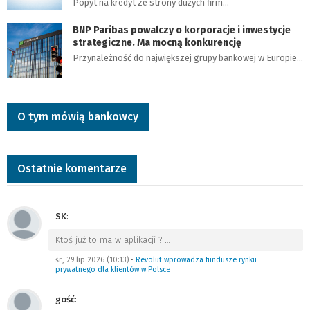
Popyt na kredyt ze strony dużych firm…
BNP Paribas powalczy o korporacje i inwestycje
strategiczne. Ma mocną konkurencję
Przynależność do największej grupy bankowej w Europie…
O tym mówią bankowcy
Ostatnie komentarze
SK
:
Ktoś już to ma w aplikacji ?
…
śr., 29 lip 2026 (10:13)
•
Revolut wprowadza fundusze rynku
prywatnego dla klientów w Polsce
gość
: