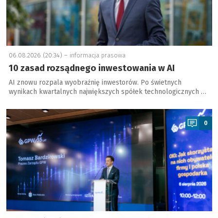
06.08.2026 (20:34) –
informacja prasowa
10 zasad rozsądnego inwestowania w AI
AI znowu rozpala wyobraźnię inwestorów. Po świetnych
wynikach kwartalnych największych spółek technologicznych …
a
0