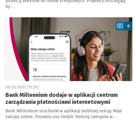
pomocą aneksów do umów kredytowych. Prawnicy ostrzegają,
by …
a
0
06.08.2026 (19:56)
Bank Millennium dodaje w aplikacji centrum
zarządzania płatnościami internetowymi
Bank Millennium uruchomił w aplikacji mobilnej sekcję Moje
zakupy online. Pozwala ona śledzić historię zakupów w …