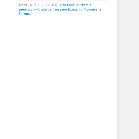
niedz., 5 lip 2026 (20:03)
•
UniCredit uruchamia
pierwszą w Polsce bankową grę fabularną “Kosmiczna
Fortuna”