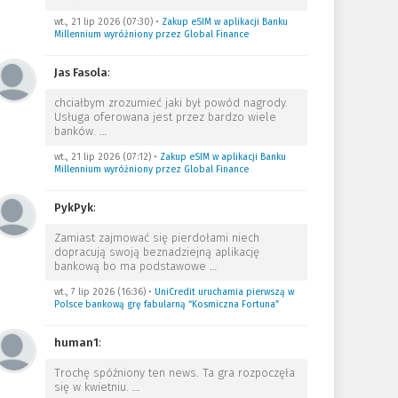
wt., 21 lip 2026 (07:30)
•
Zakup eSIM w aplikacji Banku
Millennium wyróżniony przez Global Finance
Jas Fasola
:
chciałbym zrozumieć jaki był powód nagrody.
Usługa oferowana jest przez bardzo wiele
banków.
…
wt., 21 lip 2026 (07:12)
•
Zakup eSIM w aplikacji Banku
Millennium wyróżniony przez Global Finance
PykPyk
:
Zamiast zajmować się pierdołami niech
dopracują swoją beznadziejną aplikację
bankową bo ma podstawowe
…
wt., 7 lip 2026 (16:36)
•
UniCredit uruchamia pierwszą w
Polsce bankową grę fabularną “Kosmiczna Fortuna”
human1
:
Trochę spóźniony ten news. Ta gra rozpoczęła
się w kwietniu.
…