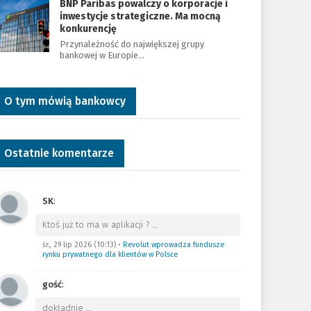
BNP Paribas powalczy o korporacje i
inwestycje strategiczne. Ma mocną
konkurencję
Przynależność do największej grupy
bankowej w Europie…
O tym mówią bankowcy
Ostatnie komentarze
SK
:
Ktoś już to ma w aplikacji ?
…
śr., 29 lip 2026 (10:13)
•
Revolut wprowadza fundusze
rynku prywatnego dla klientów w Polsce
gość
:
dokładnie
…